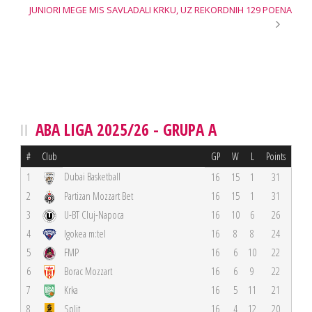
JUNIORI MEGE MIS SAVLADALI KRKU, UZ REKORDNIH 129 POENA
ABA LIGA 2025/26 - GRUPA A
#
Club
GP
W
L
Points
Dubai Basketball
1
16
15
1
31
2
Partizan Mozzart Bet
16
15
1
31
3
U-BT Cluj-Napoca
16
10
6
26
4
Igokea m:tel
16
8
8
24
5
FMP
16
6
10
22
6
Borac Mozzart
16
6
9
22
7
Krka
16
5
11
21
8
Split
16
4
12
20