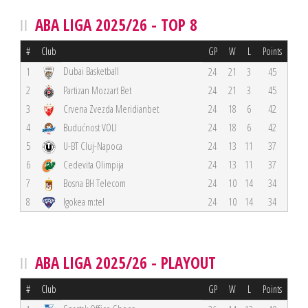
ABA LIGA 2025/26 - TOP 8
#
Club
GP
W
L
Points
Dubai Basketball
1
24
21
3
45
2
Partizan Mozzart Bet
24
21
3
45
3
Crvena Zvezda Meridianbet
24
18
6
42
4
Budućnost VOLI
24
18
6
42
5
U-BT Cluj-Napoca
24
13
11
37
6
Cedevita Olimpija
24
13
11
37
7
Bosna BH Telecom
24
10
14
34
8
Igokea m:tel
24
10
14
34
ABA LIGA 2025/26 - PLAYOUT
#
Club
GP
W
L
Points