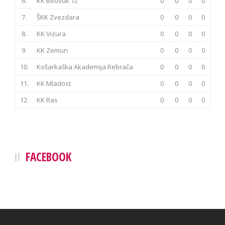
6.
KK Beovuk 72
0
0
0
0
7.
ŠKK Zvezdara
0
0
0
0
8.
KK Vizura
0
0
0
0
9.
KK Zemun
0
0
0
0
10.
Košarkaška Akademija Rebrača
0
0
0
0
11.
KK Mladost
0
0
0
0
12.
KK Ras
0
0
0
0
FACEBOOK