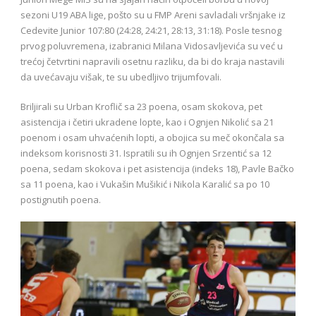
sezoni U19 ABA lige, pošto su u FMP Areni savladali vršnjake iz
Cedevite Junior 107:80 (24:28, 24:21, 28:13, 31:18). Posle tesnog
prvog poluvremena, izabranici Milana Vidosavljevića su već u
trećoj četvrtini napravili osetnu razliku, da bi do kraja nastavili
da uvećavaju višak, te su ubedljivo trijumfovali.
Briljirali su Urban Kroflič sa 23 poena, osam skokova, pet
asistencija i četiri ukradene lopte, kao i Ognjen Nikolić sa 21
poenom i osam uhvaćenih lopti, a obojica su meč okončala sa
indeksom korisnosti 31. Ispratili su ih Ognjen Srzentić sa 12
poena, sedam skokova i pet asistencija (indeks 18), Pavle Bačko
sa 11 poena, kao i Vukašin Mušikić i Nikola Karalić sa po 10
postignutih poena.