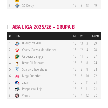
9
SC Derby
16
3
13
19
ABA LIGA 2025/26 - GRUPA B
#
Club
GP
W
L
Points
Budućnost VOLI
1
16
13
3
29
2
Crvena Zvezda Meridianbet
16
12
4
28
3
Cedevita Olimpija
16
11
5
27
4
Bosna BH Telecom
16
8
8
24
5
Spartak Office Shoes
16
8
8
24
6
Mega Superbet
16
6
10
22
7
Zadar
16
5
11
21
8
Perspektiva Ilirija
16
5
11
21
9
Vienna
16
4
12
20