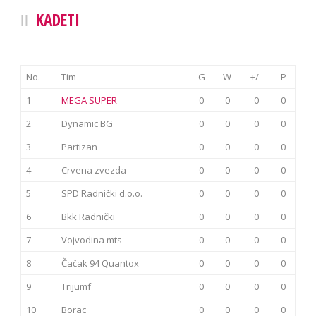
KADETI
No.
Tim
G
W
+/-
P
1
MEGA SUPER
0
0
0
0
2
Dynamic BG
0
0
0
0
3
Partizan
0
0
0
0
4
Crvena zvezda
0
0
0
0
5
SPD Radnički d.o.o.
0
0
0
0
6
Bkk Radnički
0
0
0
0
7
Vojvodina mts
0
0
0
0
8
Čačak 94 Quantox
0
0
0
0
9
Trijumf
0
0
0
0
10
Borac
0
0
0
0