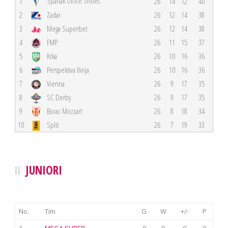
Spartak Office Shoes
1
26
14
12
40
2
Zadar
26
12
14
38
3
Mega Superbet
26
12
14
38
4
FMP
26
11
15
37
5
Krka
26
10
16
36
6
Perspektiva Ilirija
26
10
16
36
7
Vienna
26
9
17
35
8
SC Derby
26
9
17
35
9
Borac Mozzart
26
8
18
34
10
Split
26
7
19
33
JUNIORI
No.
Tim
G
W
+/-
P
1
MEGA SUPER
0
0
0
0