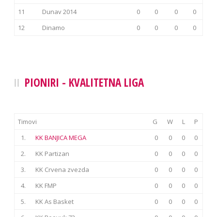
11
Dunav 2014
0
0
0
0
12
Dinamo
0
0
0
0
PIONIRI - KVALITETNA LIGA
Timovi
G
W
L
P
1.
KK BANJICA MEGA
0
0
0
0
2.
KK Partizan
0
0
0
0
3.
KK Crvena zvezda
0
0
0
0
4.
KK FMP
0
0
0
0
5.
KK As Basket
0
0
0
0