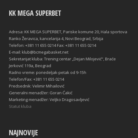
KK MEGA SUPERBET
Adresa: KK MEGA SUPERBET, Pariske komune 20, Hala sportova
Ranko Žeravica, kancelarija 4, Novi Beograd, Srbija
Telefon: +381 11 655 0214 Fax: +381 11 655 0214
E-mail: klub@bcmegabasket.net
Sekretarijat kluba: Trening centar „Dejan Milojević“, Braće
Jerković 119a, Beograd
Radno vreme: ponedeljak-petak od 9-15h
Telefon/Fax: +381 11 655 0214
Predsednik: Velimir Mihailović
Generalni menadžer: Goran Ćakić
Marketing menadžer: Veljko Dragosavljević
Statut kluba
NAJNOVIJE