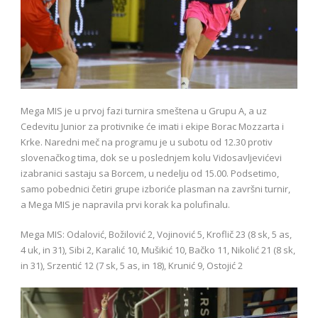
Mega MIS je u prvoj fazi turnira smeštena u Grupu A, a uz
Cedevitu Junior za protivnike će imati i ekipe Borac Mozzarta i
Krke. Naredni meč na programu je u subotu od 12.30 protiv
slovenačkog tima, dok se u poslednjem kolu Vidosavljevićevi
izabranici sastaju sa Borcem, u nedelju od 15.00. Podsetimo,
samo pobednici četiri grupe izboriće plasman na završni turnir,
a Mega MIS je napravila prvi korak ka polufinalu.
Mega MIS: Odalović, Božilović 2, Vojinović 5, Kroflič 23 (8 sk, 5 as,
4 uk, in 31), Sibi 2, Karalić 10, Mušikić 10, Bačko 11, Nikolić 21 (8 sk,
in 31), Srzentić 12 (7 sk, 5 as, in 18), Krunić 9, Ostojić 2