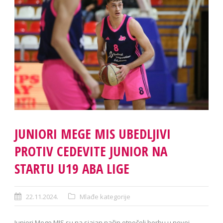
JUNIORI MEGE MIS UBEDLJIVI
PROTIV CEDEVITE JUNIOR NA
STARTU U19 ABA LIGE
22.11.2024.
Mlađe kategorije
Juniori Mege MIS su na sjajan način otpočeli borbu u novoj