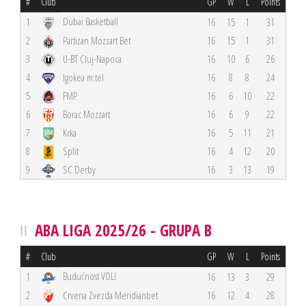
#
Club
GP
W
L
Points
Dubai Basketball
1
16
15
1
31
2
Partizan Mozzart Bet
16
15
1
31
3
U-BT Cluj-Napoca
16
10
6
26
4
Igokea m:tel
16
8
8
24
5
FMP
16
6
10
22
6
Borac Mozzart
16
6
9
22
7
Krka
16
5
11
21
8
Split
16
4
12
20
9
SC Derby
16
3
13
19
ABA LIGA 2025/26 - GRUPA B
#
Club
GP
W
L
Points
Budućnost VOLI
1
16
13
3
29
2
Crvena Zvezda Meridianbet
16
12
4
28