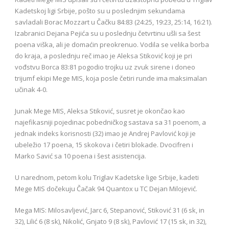
Kadetskoj ligi Srbije, pošto su u poslednjim sekundama
savladali Borac Mozzart u Čačku 84:83 (24:25, 19:23, 25:14, 16:21).
Izabranici Dejana Pejića su u poslednju četvrtinu ušli sa šest
poena viška, ali je domaćin preokrenuo. Vodila se velika borba
do kraja, a poslednju reč imao je Aleksa Stiković koji je pri
vođstvu Borca 83:81 pogodio trojku uz zvuk sirene i doneo
trijumf ekipi Mege MIS, koja posle četiri runde ima maksimalan
učinak 4-0.
Junak Mege MIS, Aleksa Stiković, susret je okončao kao
najefikasniji pojedinac pobedničkog sastava sa 31 poenom, a
jednak indeks korisnosti (32) imao je Andrej Pavlović koji je
ubeležio 17 poena, 15 skokova i četiri blokade. Dvocifren i
Marko Savić sa 10 poena i šest asistencija.
U narednom, petom kolu Triglav Kadetske lige Srbije, kadeti
Mege MIS dočekuju Čačak 94 Quantox u TC Dejan Milojević.
Mega MIS: Milosavljević, Jarc 6, Stepanović, Stiković 31 (6 sk, in
32), Lilić 6 (8 sk), Nikolić, Gnjato 9 (8 sk), Pavlović 17 (15 sk, in 32),