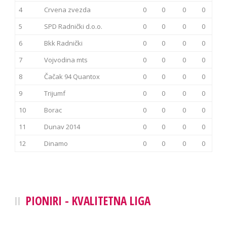
4
Crvena zvezda
0
0
0
0
5
SPD Radnički d.o.o.
0
0
0
0
6
Bkk Radnički
0
0
0
0
7
Vojvodina mts
0
0
0
0
8
Čačak 94 Quantox
0
0
0
0
9
Trijumf
0
0
0
0
10
Borac
0
0
0
0
11
Dunav 2014
0
0
0
0
12
Dinamo
0
0
0
0
PIONIRI - KVALITETNA LIGA