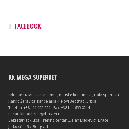
FACEBOOK
KK MEGA SUPERBET
Adresa: KK MEGA SUPERBET, Pariske komune 20, Hala sportova
Ranko Žeravica, kancelarija 4, Novi Beograd, Srbija
Telefon: +381 11 655 0214 Fax: +381 11 655 0214
E-mail: klub@bcmegabasket.net
Sekretarijat kluba: Trening centar „Dejan Milojević“, Braće
Jerković 119a, Beograd