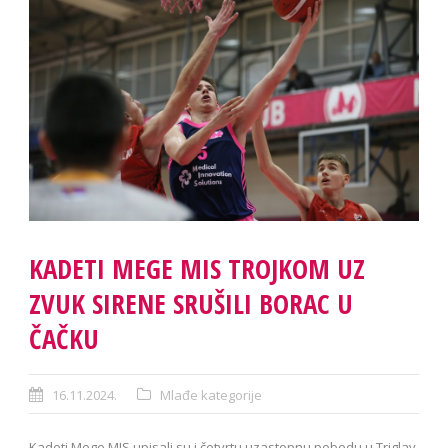
KADETI MEGE MIS TROJKOM UZ
ZVUK SIRENE SRUŠILI BORAC U
ČAČKU
16.11.2024.
Mlađe kategorije
Kadeti Mege MIS upisali su i četvrtu uzastopnu pobedu u Triglav