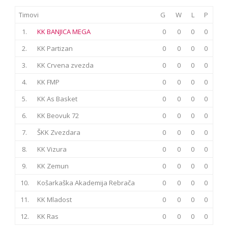
Timovi
G
W
L
P
1.
KK BANJICA MEGA
0
0
0
0
2.
KK Partizan
0
0
0
0
3.
KK Crvena zvezda
0
0
0
0
4.
KK FMP
0
0
0
0
5.
KK As Basket
0
0
0
0
6.
KK Beovuk 72
0
0
0
0
7.
ŠKK Zvezdara
0
0
0
0
8.
KK Vizura
0
0
0
0
9.
KK Zemun
0
0
0
0
10.
Košarkaška Akademija Rebrača
0
0
0
0
11.
KK Mladost
0
0
0
0
12.
KK Ras
0
0
0
0