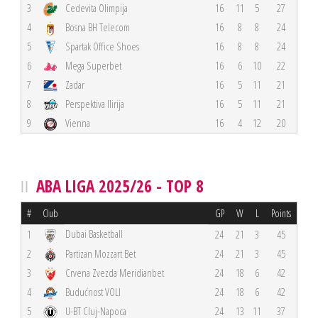
3
Cedevita Olimpija
16
11
5
27
4
Bosna BH Telecom
16
8
8
24
5
Spartak Office Shoes
16
8
8
24
6
Mega Superbet
16
6
10
22
7
Zadar
16
5
11
21
8
Perspektiva Ilirija
16
5
11
21
9
Vienna
16
4
12
20
ABA LIGA 2025/26 - TOP 8
#
Club
GP
W
L
Points
Dubai Basketball
1
24
21
3
45
2
Partizan Mozzart Bet
24
21
3
45
3
Crvena Zvezda Meridianbet
24
18
6
42
4
Budućnost VOLI
24
18
6
42
5
U-BT Cluj-Napoca
24
13
11
37