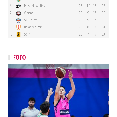
6
Perspektiva Ilirija
26
10
16
36
7
Vienna
26
9
17
35
8
SC Derby
26
9
17
35
9
Borac Mozzart
26
8
18
34
10
Split
26
7
19
33
FOTO