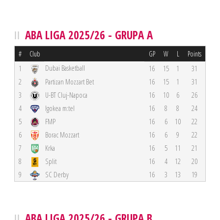
ABA LIGA 2025/26 - GRUPA A
#
Club
GP
W
L
Points
Dubai Basketball
1
16
15
1
31
2
Partizan Mozzart Bet
16
15
1
31
3
U-BT Cluj-Napoca
16
10
6
26
4
Igokea m:tel
16
8
8
24
5
FMP
16
6
10
22
6
Borac Mozzart
16
6
9
22
7
Krka
16
5
11
21
8
Split
16
4
12
20
9
SC Derby
16
3
13
19
ABA LIGA 2025/26 - GRUPA B