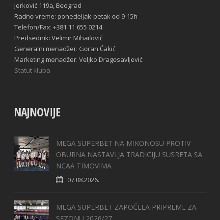
Jerković 119a, Beograd
Radno vreme: ponedeljak-petak od 9-15h
Telefon/Fax: +381 11 655 0214
Predsednik: Velimir Mihailović
Generalni menadžer: Goran Ćakić
Marketing menadžer: Veljko Dragosavljević
Statut kluba
NAJNOVIJE
MEGA SUPERBET NA MIKONOSU PROTIV
OBURNA NASTAVLJA TRADICIJU SUSRETA SA
NCAA TIMOVIMA
07.08.2026.
MEGA SUPERBET ZAPOČELA PRIPREME ZA
SEZONU 2026/27