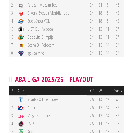
2
Partizan Mozzart Bet
24
21
3
45
3
Crvena Zvezda Meridianbet
24
18
6
42
4
Budućnost VOLI
24
18
6
42
5
U-BT Cluj-Napoca
24
13
11
37
6
Cedevita Olimpija
24
13
11
37
7
Bosna BH Telecom
24
10
14
34
8
Igokea m:tel
24
10
14
34
ABA LIGA 2025/26 - PLAYOUT
#
Club
GP
W
L
Points
Spartak Office Shoes
1
26
14
12
40
2
Zadar
26
12
14
38
3
Mega Superbet
26
12
14
38
4
FMP
26
11
15
37
5
Krka
26
10
16
36