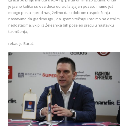
je jasno koliko su ova deca odradila sjajan posao. Imamo još
mnogo posla ispred nas, želimo da u dobrom raspoloženju
nastavimo da gradimo igru, da igramo tečnije i radimo na ostalim
nedostacima. Ekipi iz Železnika bih poželeo sreću u nastavku
takmičenja,
rekao je Barać.