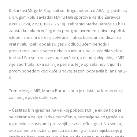
Košarkaši Mege MIS upisali su drugu pobedu u ABA ligi, pošto su
u drugom kolu savladali FMP u Hali sportova Ranko Žeravica
83:80 (17:24, 21:21, 19:17, 26:18). Izabranici Marka Baraća su bili u
zaostatku tokom većeg dela prvog poluvremena, nisu uspeli da
istope minus ni u trećoj četvrtinim, ali su konstantno disali za
vrat rivalu. Ipak, dodali su gas u odlučujućem periodu i
preokrenuli posle samo nekoliko minuta, pa je usledila velika
borba. Ušlo se u neizvesnu završnicu, a mladoj ekipi Mege MIS
nije zadrhtala ruka sa linije penala, te je upisala novi trijumf i
prvom pobedom kod kuće u novoj sezoni popravila bilans na 2-
0.
Trener Mege MIS, Marko Barać, izneo je utiske na konferenciji
za medije posle utakmice:
– Čestitao bih igračima na velikoj pobedi. FMP je ekipa koja je
selektirana za igru u dva takmičenja, sastavljena od igrača sa
ogromnim iskustvom i protiv njih je vrlo teško igrati. Na sve to,
ako uzmemo u ozbir činjenicu da smo igrali bez najiskusnijeg
igrača po broju minuta u ABA ligi, pa da on ima 20 godina, onda