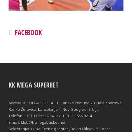
FACEBOOK
KK MEGA SUPERBET
Adresa: KK MEGA SUPERBET, Pariske komune 20, Hala sportova
Ranko Žeravica, kancelarija 4, Novi Beograd, Srbija
Telefon: +381 11 655 0214 Fax: +381 11 655 0214
E-mail: klub@bcmegabasket.net
Sekretarijat kluba: Trening centar „Dejan Milojević“, Braće