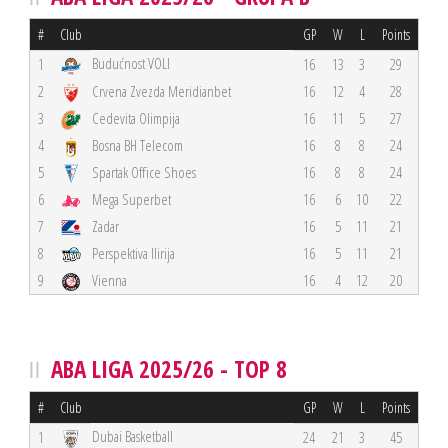
#
Club
GP
W
L
Points
Budućnost VOLI
1
16
13
3
29
2
Crvena Zvezda Meridianbet
16
12
4
28
3
Cedevita Olimpija
16
11
5
27
4
Bosna BH Telecom
16
8
8
24
5
Spartak Office Shoes
16
8
8
24
6
Mega Superbet
16
6
10
22
7
Zadar
16
5
11
21
8
Perspektiva Ilirija
16
5
11
21
9
Vienna
16
4
12
20
ABA LIGA 2025/26 - TOP 8
#
Club
GP
W
L
Points
Dubai Basketball
1
24
21
3
45