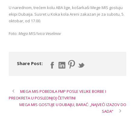
U narednom, trećem kolu ABA lige, košarkaši Mege MIS gostuju
ekipi Dubaija. Susret u Koka kola Areni zakazan je za subotu, 5.
oktobar, od 17.00.
Foto:
Mega MIS/Ivica Veselinov
Share Post:
MEGA MIS POBEDILA FMP POSLE VELIKE BORBE I
PREOKRETA U POSLEDNJOJ ČETVRTINI
MEGA MIS GOSTUJE U DUBAIJU, BARAĆ: „NAJVEĆI IZAZOV DO
SADA“