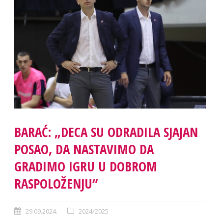
BARAĆ: „DECA SU ODRADILA SJAJAN
POSAO, DA NASTAVIMO DA
GRADIMO IGRU U DOBROM
RASPOLOŽENJU“
29.09.2024.
2024/2025