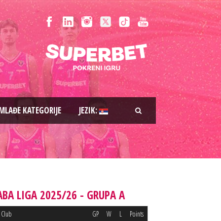
MLAĐE KATEGORIJE
JEZIK:
ABA LIGA 2025/26 - GRUPA A
Club
GP
W
L
Points