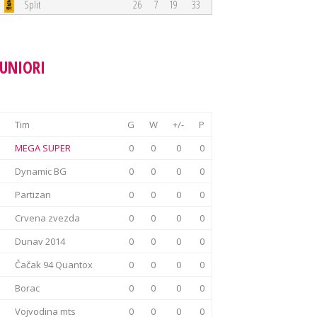
Split
26
7
19
33
JUNIORI
Tim
G
W
+/-
P
MEGA SUPER
0
0
0
0
Dynamic BG
0
0
0
0
Partizan
0
0
0
0
Crvena zvezda
0
0
0
0
Dunav 2014
0
0
0
0
Čačak 94 Quantox
0
0
0
0
Borac
0
0
0
0
Vojvodina mts
0
0
0
0