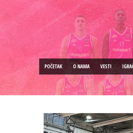
PОČETAK
O NAMA
VESTI
IGRA