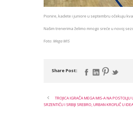
Pionire, kadete i juniore u septembru očekuju kvali
Našim trenerima želimo mnogo sreće u novoj sezo
Foto:
Mega MIS
Share Post:
TROJICA IGRAČA MEGA MIS-A NA POSTOLJU
SRZENTIĆU I SRBIJI SREBRO, URBAN KROFLIČ U IDE