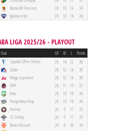
Cedevita Olimpija
24
13
11
37
Bosna BH Telecom
24
10
14
34
Igokea m:tel
24
10
14
34
ABA LIGA 2025/26 - PLAYOUT
Club
GP
W
L
Points
Spartak Office Shoes
26
14
12
40
Zadar
26
12
14
38
Mega Superbet
26
12
14
38
FMP
26
11
15
37
Krka
26
10
16
36
Perspektiva Ilirija
26
10
16
36
Vienna
26
9
17
35
SC Derby
26
9
17
35
Borac Mozzart
26
8
18
34