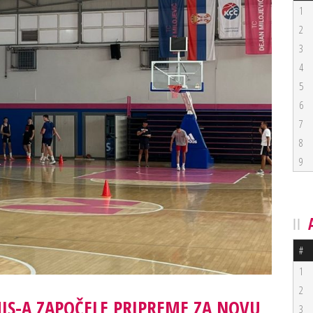
1
2
3
4
5
6
7
8
9
#
1
2
IS-A ZAPOČELE PRIPREME ZA NOVU
3