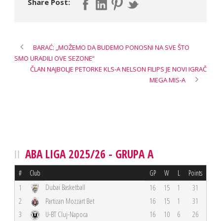
Share Post:
BARAĆ: „MOŽEMO DA BUDEMO PONOSNI NA SVE ŠTO
SMO URADILI OVE SEZONE“
ČLAN NAJBOLJE PETORKE KLS-A NELSON FILIPS JE NOVI IGRAČ
MEGA MIS-A
ABA LIGA 2025/26 - GRUPA A
#
Club
GP
W
L
Points
Dubai Basketball
1
16
15
1
31
2
Partizan Mozzart Bet
16
15
1
31
3
U-BT Cluj-Napoca
16
10
6
26