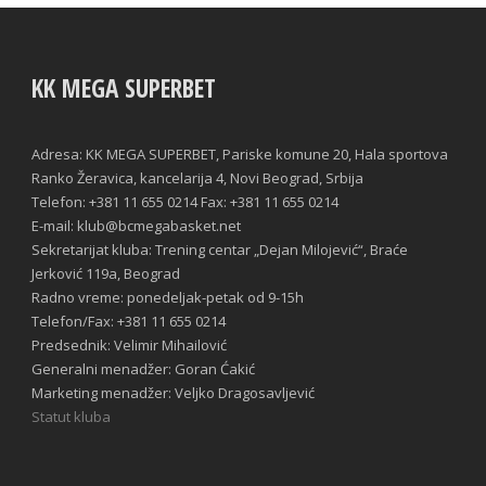
KK MEGA SUPERBET
Adresa: KK MEGA SUPERBET, Pariske komune 20, Hala sportova
Ranko Žeravica, kancelarija 4, Novi Beograd, Srbija
Telefon: +381 11 655 0214 Fax: +381 11 655 0214
E-mail: klub@bcmegabasket.net
Sekretarijat kluba: Trening centar „Dejan Milojević“, Braće
Jerković 119a, Beograd
Radno vreme: ponedeljak-petak od 9-15h
Telefon/Fax: +381 11 655 0214
Predsednik: Velimir Mihailović
Generalni menadžer: Goran Ćakić
Marketing menadžer: Veljko Dragosavljević
Statut kluba