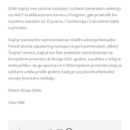
Džek Kajil je ove sezone nastupio i za Next Generation selekciju
na ANGT kvalifikacionom turniru u Podgorici, gde je takođe bio
izuzetno zapažen sa 15 poena, 7 asistencija i 2 ukradene lopte
u proseku.
Kajil je standardni reprezentativac mlađih selekcija Nemačke.
Pored veoma zapaženog nastupa na gore pomenutom „Albert
Švajcer“ turniru, Kajil je bio član kadetske reprezentacije na
Evropskom prvenstvu B divizije 2022. godine, a publika u Srbiji je
imala priliku i da ga upozna na U18 Evropskom prvenstvu koje je
održano u Nišu prošle godine, kada je sa juniorima Nemačke
osvojio bronzanu medalju.
Dobro došao Džek!
Foto: FIBA