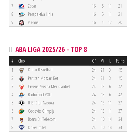
7
Zadar
16
5
11
21
8
Perspektiva Ilirija
16
5
11
21
9
Vienna
16
4
12
20
ABA LIGA 2025/26 - TOP 8
#
Club
GP
W
L
Points
Dubai Basketball
1
24
21
3
45
2
Partizan Mozzart Bet
24
21
3
45
3
Crvena Zvezda Meridianbet
24
18
6
42
4
Budućnost VOLI
24
18
6
42
5
U-BT Cluj-Napoca
24
13
11
37
6
Cedevita Olimpija
24
13
11
37
7
Bosna BH Telecom
24
10
14
34
8
Igokea m:tel
24
10
14
34