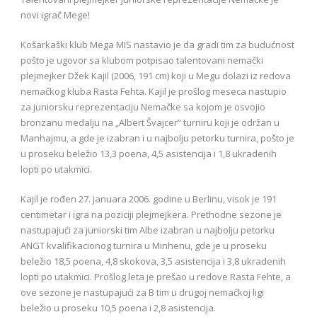
novi igrač Mege!
Košarkaški klub Mega MIS nastavio je da gradi tim za budućnost
pošto je ugovor sa klubom potpisao talentovani nemački
plejmejker Džek Kajil (2006, 191 cm) koji u Megu dolazi iz redova
nemačkog kluba Rasta Fehta. Kajil je prošlog meseca nastupio
za juniorsku reprezentaciju Nemačke sa kojom je osvojio
bronzanu medalju na „Albert Švajcer“ turniru koji je održan u
Manhajmu, a gde je izabran i u najbolju petorku turnira, pošto je
u proseku beležio 13,3 poena, 4,5 asistencija i 1,8 ukradenih
lopti po utakmici.
Kajil je rođen 27. januara 2006. godine u Berlinu, visok je 191
centimetar i igra na poziciji plejmejkera. Prethodne sezone je
nastupajući za juniorski tim Albe izabran u najbolju petorku
ANGT kvalifikacionog turnira u Minhenu, gde je u proseku
beležio 18,5 poena, 4,8 skokova, 3,5 asistencija i 3,8 ukradenih
lopti po utakmici. Prošlog leta je prešao u redove Rasta Fehte, a
ove sezone je nastupajući za B tim u drugoj nemačkoj ligi
beležio u proseku 10,5 poena i 2,8 asistencija.