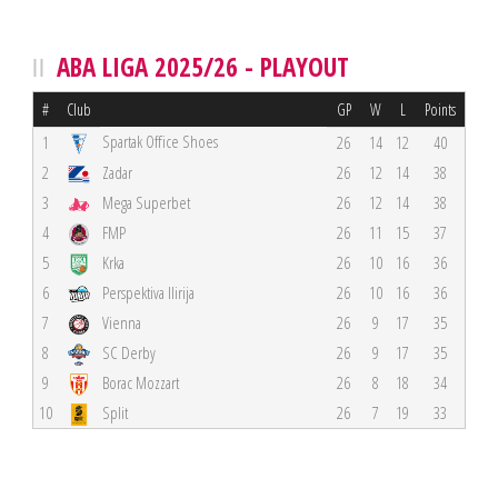
ABA LIGA 2025/26 - PLAYOUT
#
Club
GP
W
L
Points
Spartak Office Shoes
1
26
14
12
40
2
Zadar
26
12
14
38
3
Mega Superbet
26
12
14
38
4
FMP
26
11
15
37
5
Krka
26
10
16
36
6
Perspektiva Ilirija
26
10
16
36
7
Vienna
26
9
17
35
8
SC Derby
26
9
17
35
9
Borac Mozzart
26
8
18
34
10
Split
26
7
19
33