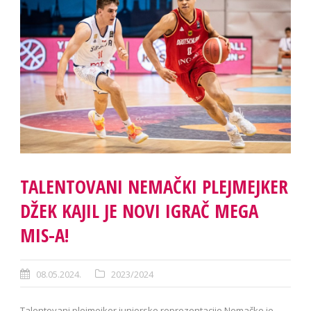
TALENTOVANI NEMAČKI PLEJMEJKER
DŽEK KAJIL JE NOVI IGRAČ MEGA
MIS-A!
08.05.2024.
2023/2024
Talentovani plejmejker juniorske reprezentacije Nemačke je