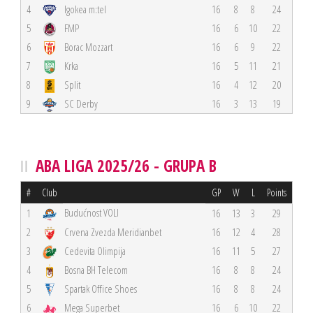
4
Igokea m:tel
16
8
8
24
5
FMP
16
6
10
22
6
Borac Mozzart
16
6
9
22
7
Krka
16
5
11
21
8
Split
16
4
12
20
9
SC Derby
16
3
13
19
ABA LIGA 2025/26 - GRUPA B
#
Club
GP
W
L
Points
Budućnost VOLI
1
16
13
3
29
2
Crvena Zvezda Meridianbet
16
12
4
28
3
Cedevita Olimpija
16
11
5
27
4
Bosna BH Telecom
16
8
8
24
5
Spartak Office Shoes
16
8
8
24
6
Mega Superbet
16
6
10
22