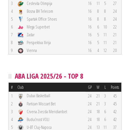
3
Cedevita Olimpija
16
11
5
27
4
Bosna BH Telecom
16
8
8
24
5
Spartak Office Shoes
16
8
8
24
6
Mega Superbet
16
6
10
22
7
Zadar
16
5
11
21
8
Perspektiva Ilirija
16
5
11
21
9
Vienna
16
4
12
20
ABA LIGA 2025/26 - TOP 8
#
Club
GP
W
L
Points
Dubai Basketball
1
24
21
3
45
2
Partizan Mozzart Bet
24
21
3
45
3
Crvena Zvezda Meridianbet
24
18
6
42
4
Budućnost VOLI
24
18
6
42
5
U-BT Cluj-Napoca
24
13
11
37