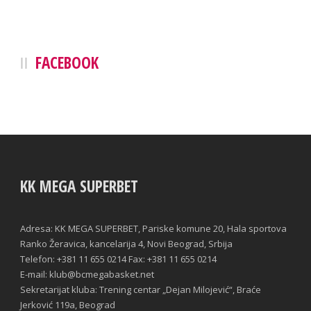
FACEBOOK
KK MEGA SUPERBET
Adresa: KK MEGA SUPERBET, Pariske komune 20, Hala sportova
Ranko Žeravica, kancelarija 4, Novi Beograd, Srbija
Telefon: +381 11 655 0214 Fax: +381 11 655 0214
E-mail: klub@bcmegabasket.net
Sekretarijat kluba: Trening centar „Dejan Milojević“, Braće
Jerković 119a, Beograd