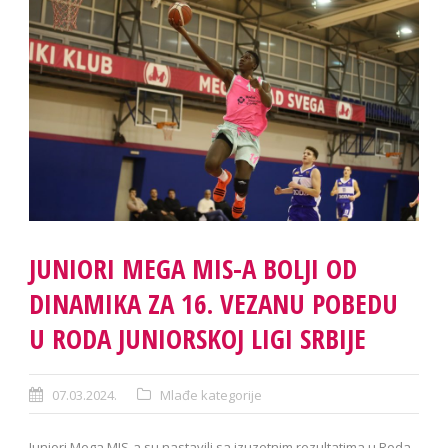
JUNIORI MEGA MIS-A BOLJI OD
DINAMIKA ZA 16. VEZANU POBEDU
U RODA JUNIORSKOJ LIGI SRBIJE
07.03.2024.
Mlađe kategorije
Juniori Mega MIS-a su nastavili sa izuzetnim rezultatima u Roda