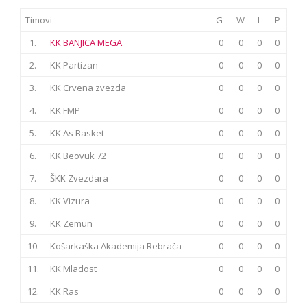
Timovi
G
W
L
P
1.
KK BANJICA MEGA
0
0
0
0
2.
KK Partizan
0
0
0
0
3.
KK Crvena zvezda
0
0
0
0
4.
KK FMP
0
0
0
0
5.
KK As Basket
0
0
0
0
6.
KK Beovuk 72
0
0
0
0
7.
ŠKK Zvezdara
0
0
0
0
8.
KK Vizura
0
0
0
0
9.
KK Zemun
0
0
0
0
10.
Košarkaška Akademija Rebrača
0
0
0
0
11.
KK Mladost
0
0
0
0
12.
KK Ras
0
0
0
0