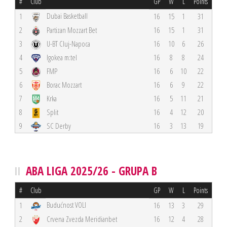
#
Club
GP
W
L
Points
Dubai Basketball
1
16
15
1
31
2
Partizan Mozzart Bet
16
15
1
31
3
U-BT Cluj-Napoca
16
10
6
26
4
Igokea m:tel
16
8
8
24
5
FMP
16
6
10
22
6
Borac Mozzart
16
6
9
22
7
Krka
16
5
11
21
8
Split
16
4
12
20
9
SC Derby
16
3
13
19
ABA LIGA 2025/26 - GRUPA B
#
Club
GP
W
L
Points
Budućnost VOLI
1
16
13
3
29
2
Crvena Zvezda Meridianbet
16
12
4
28