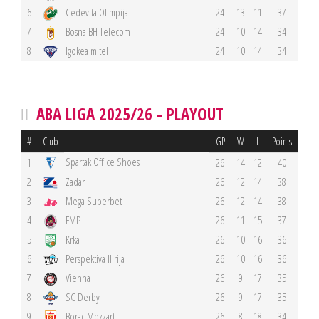
6
Cedevita Olimpija
24
13
11
37
7
Bosna BH Telecom
24
10
14
34
8
Igokea m:tel
24
10
14
34
ABA LIGA 2025/26 - PLAYOUT
#
Club
GP
W
L
Points
Spartak Office Shoes
1
26
14
12
40
2
Zadar
26
12
14
38
3
Mega Superbet
26
12
14
38
4
FMP
26
11
15
37
5
Krka
26
10
16
36
6
Perspektiva Ilirija
26
10
16
36
7
Vienna
26
9
17
35
8
SC Derby
26
9
17
35
9
Borac Mozzart
26
8
18
34