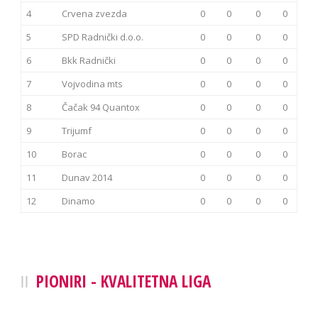
4
Crvena zvezda
0
0
0
0
5
SPD Radnički d.o.o.
0
0
0
0
6
Bkk Radnički
0
0
0
0
7
Vojvodina mts
0
0
0
0
8
Čačak 94 Quantox
0
0
0
0
9
Trijumf
0
0
0
0
10
Borac
0
0
0
0
11
Dunav 2014
0
0
0
0
12
Dinamo
0
0
0
0
PIONIRI - KVALITETNA LIGA