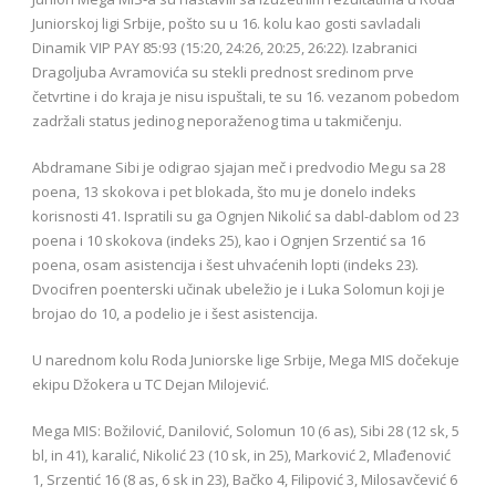
Juniorskoj ligi Srbije, pošto su u 16. kolu kao gosti savladali
Dinamik VIP PAY 85:93 (15:20, 24:26, 20:25, 26:22). Izabranici
Dragoljuba Avramovića su stekli prednost sredinom prve
četvrtine i do kraja je nisu ispuštali, te su 16. vezanom pobedom
zadržali status jedinog neporaženog tima u takmičenju.
Abdramane Sibi je odigrao sjajan meč i predvodio Megu sa 28
poena, 13 skokova i pet blokada, što mu je donelo indeks
korisnosti 41. Ispratili su ga Ognjen Nikolić sa dabl-dablom od 23
poena i 10 skokova (indeks 25), kao i Ognjen Srzentić sa 16
poena, osam asistencija i šest uhvaćenih lopti (indeks 23).
Dvocifren poenterski učinak ubeležio je i Luka Solomun koji je
brojao do 10, a podelio je i šest asistencija.
U narednom kolu Roda Juniorske lige Srbije, Mega MIS dočekuje
ekipu Džokera u TC Dejan Milojević.
Mega MIS: Božilović, Danilović, Solomun 10 (6 as), Sibi 28 (12 sk, 5
bl, in 41), karalić, Nikolić 23 (10 sk, in 25), Marković 2, Mlađenović
1, Srzentić 16 (8 as, 6 sk in 23), Bačko 4, Filipović 3, Milosavčević 6