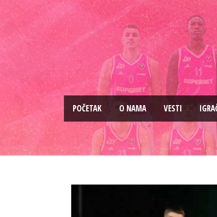
PОČETAK
O NAMA
VESTI
IGRA