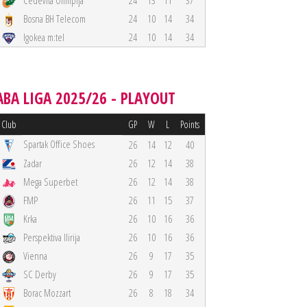
Cedevita Olimpija
24
13
11
37
Bosna BH Telecom
24
10
14
34
Igokea m:tel
24
10
14
34
ABA LIGA 2025/26 - PLAYOUT
Club
GP
W
L
Points
Spartak Office Shoes
26
14
12
40
Zadar
26
12
14
38
Mega Superbet
26
12
14
38
FMP
26
11
15
37
Krka
26
10
16
36
Perspektiva Ilirija
26
10
16
36
Vienna
26
9
17
35
SC Derby
26
9
17
35
Borac Mozzart
26
8
18
34