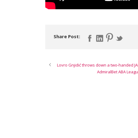
Share Post:
Lovro Gnjidić throws down a two-handed JA
AdmiralBet ABA League