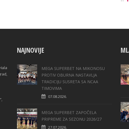
NAJNOVIJE
ML
Hala
MEGA SUPERBET NA MIKONOSU
grad,
PROTIV OBURNA NASTAVLJA
TRADICIJU SUSRETA SA NCAA
TIMOVIMA
07.08.2026.
“,
MEGA SUPERBET ZAPOČELA
PRIPREME ZA SEZONU 2026/27
27.07.2026.