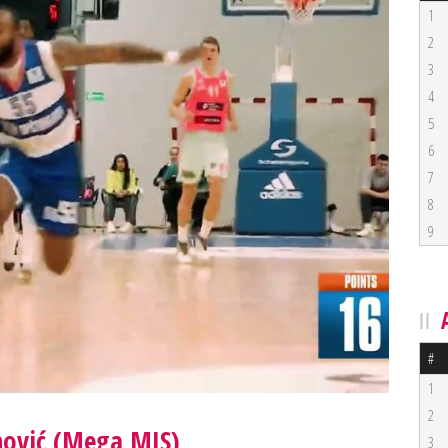
1
2
3
4
5
6
7
8
9
#
1
2
nović (Mega MIS)
3