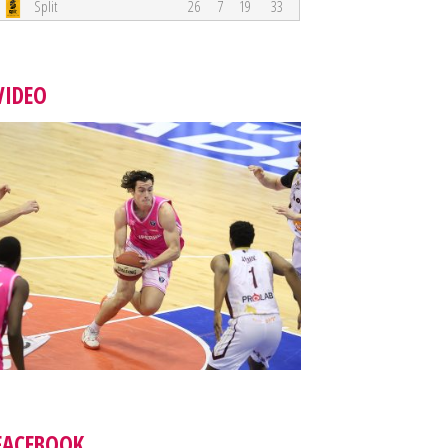
Split
26
7
19
33
VIDEO
FACEBOOK