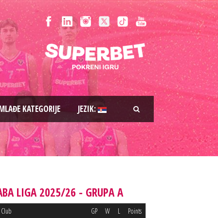
MLAĐE KATEGORIJE
JEZIK:
ABA LIGA 2025/26 - GRUPA A
Club
GP
W
L
Points