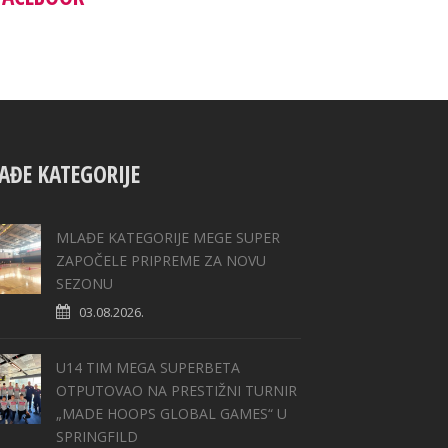
AĐE KATEGORIJE
MLAĐE KATEGORIJE MEGE SUPER
ZAPOČELE PRIPREME ZA NOVU
SEZONU
03.08.2026.
U14 TIM MEGA SUPERBETA
OTPUTOVAO NA PRESTIŽNI TURNIR
„MADE HOOPS GLOBAL GAMES“ U
SPRINGFILD