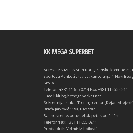
KK MEGA SUPERBET
Adresa: KK MEGA SUPERBET, Pariske komune 20, 
sportova Ranko Žeravica, kancelarija 4, Novi Beo
Srbija
Telefon: +381 11 655 0214 Fax: +381 11 655 0214
E-mail: klub@bcmegabasket.net
Sekretarijat kluba: Trening centar „Dejan Milojević
Braće Jerković 119a, Beograd
Radno vreme: ponedeljak-petak od 9-15h
Telefon/Fax: +381 11 655 0214
Predsednik: Velimir Mihailović