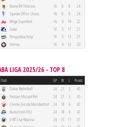
Bosna BH Telecom
16
8
8
24
Spartak Office Shoes
16
8
8
24
Mega Superbet
16
6
10
22
Zadar
16
5
11
21
Perspektiva Ilirija
16
5
11
21
Vienna
16
4
12
20
ABA LIGA 2025/26 - TOP 8
Club
GP
W
L
Points
Dubai Basketball
24
21
3
45
Partizan Mozzart Bet
24
21
3
45
Crvena Zvezda Meridianbet
24
18
6
42
Budućnost VOLI
24
18
6
42
U-BT Cluj-Napoca
24
13
11
37