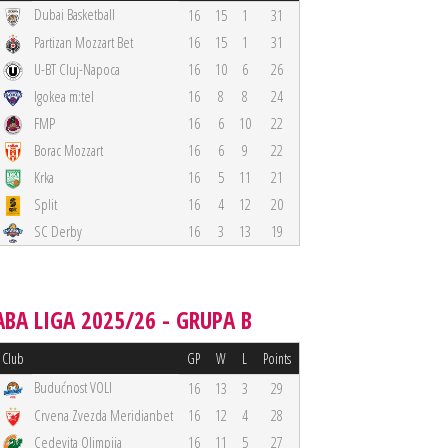
Dubai Basketball
16
15
1
31
Partizan Mozzart Bet
16
15
1
31
U-BT Cluj-Napoca
16
10
6
26
Igokea m:tel
16
8
8
24
FMP
16
6
10
22
Borac Mozzart
16
6
9
22
Krka
16
5
11
21
Split
16
4
12
20
SC Derby
16
3
13
19
ABA LIGA 2025/26 - GRUPA B
Club
GP
W
L
Points
Budućnost VOLI
16
13
3
29
Crvena Zvezda Meridianbet
16
12
4
28
Cedevita Olimpija
16
11
5
27