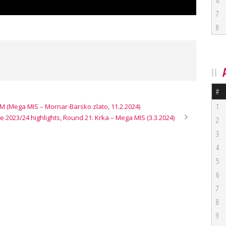
6
7
8
#
1
M (Mega MIS – Mornar-Barsko zlato, 11.2.2024)
 2023/24 highlights, Round 21: Krka – Mega MIS (3.3.2024)
2
3
4
5
6
7
8
9