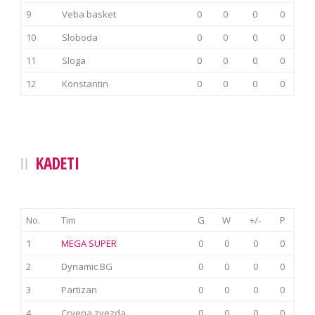
9
Veba basket
0
0
0
0
10
Sloboda
0
0
0
0
11
Sloga
0
0
0
0
12
Konstantin
0
0
0
0
KADETI
No.
Tim
G
W
+/-
P
1
MEGA SUPER
0
0
0
0
2
Dynamic BG
0
0
0
0
3
Partizan
0
0
0
0
4
Crvena zvezda
0
0
0
0