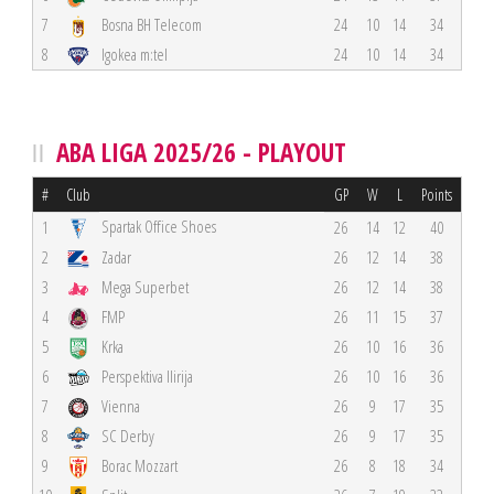
7
Bosna BH Telecom
24
10
14
34
8
Igokea m:tel
24
10
14
34
ABA LIGA 2025/26 - PLAYOUT
#
Club
GP
W
L
Points
Spartak Office Shoes
1
26
14
12
40
2
Zadar
26
12
14
38
3
Mega Superbet
26
12
14
38
4
FMP
26
11
15
37
5
Krka
26
10
16
36
6
Perspektiva Ilirija
26
10
16
36
7
Vienna
26
9
17
35
8
SC Derby
26
9
17
35
9
Borac Mozzart
26
8
18
34