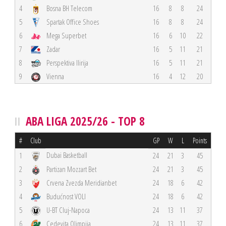
4
Bosna BH Telecom
16
8
8
24
5
Spartak Office Shoes
16
8
8
24
6
Mega Superbet
16
6
10
22
7
Zadar
16
5
11
21
8
Perspektiva Ilirija
16
5
11
21
9
Vienna
16
4
12
20
ABA LIGA 2025/26 - TOP 8
#
Club
GP
W
L
Points
Dubai Basketball
1
24
21
3
45
2
Partizan Mozzart Bet
24
21
3
45
3
Crvena Zvezda Meridianbet
24
18
6
42
4
Budućnost VOLI
24
18
6
42
5
U-BT Cluj-Napoca
24
13
11
37
6
Cedevita Olimpija
24
13
11
37