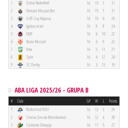
Dubai Basketball
1
16
15
1
31
2
Partizan Mozzart Bet
16
15
1
31
3
U-BT Cluj-Napoca
16
10
6
26
4
Igokea m:tel
16
8
8
24
5
FMP
16
6
10
22
6
Borac Mozzart
16
6
9
22
7
Krka
16
5
11
21
8
Split
16
4
12
20
9
SC Derby
16
3
13
19
ABA LIGA 2025/26 - GRUPA B
#
Club
GP
W
L
Points
Budućnost VOLI
1
16
13
3
29
2
Crvena Zvezda Meridianbet
16
12
4
28
3
Cedevita Olimpija
16
11
5
27