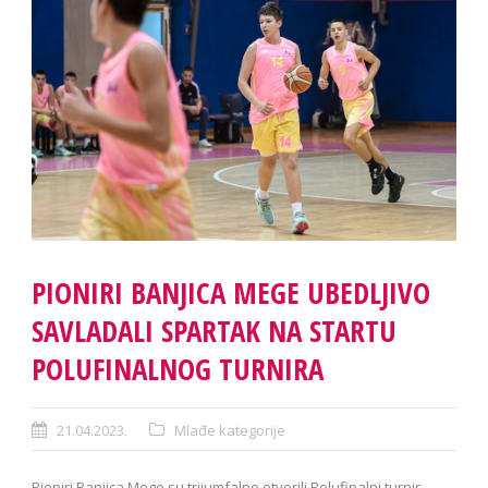
PIONIRI BANJICA MEGE UBEDLJIVO
SAVLADALI SPARTAK NA STARTU
POLUFINALNOG TURNIRA
21.04.2023.
Mlađe kategorije
Pioniri Banjica Mege su trijumfalno otvorili Polufinalni turnir