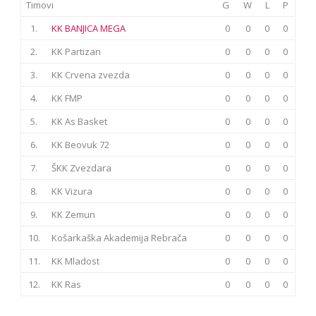
Timovi
G
W
L
P
1.
KK BANJICA MEGA
0
0
0
0
2.
KK Partizan
0
0
0
0
3.
KK Crvena zvezda
0
0
0
0
4.
KK FMP
0
0
0
0
5.
KK As Basket
0
0
0
0
6.
KK Beovuk 72
0
0
0
0
7.
ŠKK Zvezdara
0
0
0
0
8.
KK Vizura
0
0
0
0
9.
KK Zemun
0
0
0
0
10.
Košarkaška Akademija Rebrača
0
0
0
0
11.
KK Mladost
0
0
0
0
12.
KK Ras
0
0
0
0