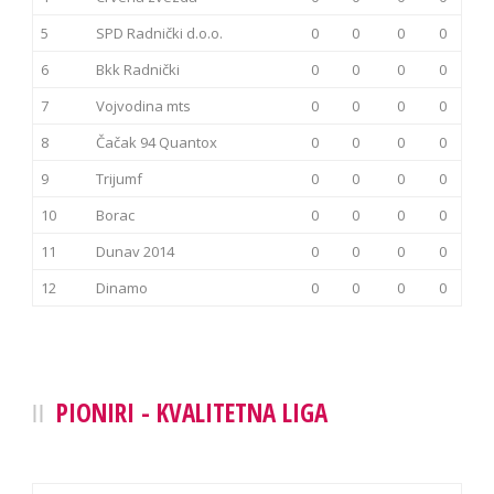
5
SPD Radnički d.o.o.
0
0
0
0
6
Bkk Radnički
0
0
0
0
7
Vojvodina mts
0
0
0
0
8
Čačak 94 Quantox
0
0
0
0
9
Trijumf
0
0
0
0
10
Borac
0
0
0
0
11
Dunav 2014
0
0
0
0
12
Dinamo
0
0
0
0
PIONIRI - KVALITETNA LIGA