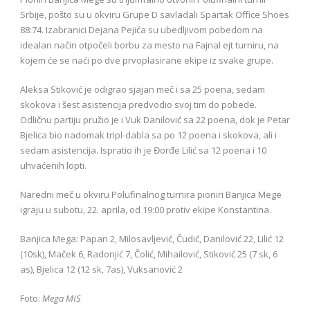
Srbije, pošto su u okviru Grupe D savladali Spartak Office Shoes
88:74. Izabranici Dejana Pejića su ubedljivom pobedom na
idealan način otpočeli borbu za mesto na Fajnal ejt turniru, na
kojem će se naći po dve prvoplasirane ekipe iz svake grupe.
Aleksa Stiković je odigrao sjajan meč i sa 25 poena, sedam
skokova i šest asistencija predvodio svoj tim do pobede.
Odličnu partiju pružio je i Vuk Danilović sa 22 poena, dok je Petar
Bjelica bio nadomak tripl-dabla sa po 12 poena i skokova, ali i
sedam asistencija. Ispratio ih je Đorđe Lilić sa 12 poena i 10
uhvaćenih lopti.
Naredni meč u okviru Polufinalnog turnira pioniri Banjica Mege
igraju u subotu, 22. aprila, od 19:00 protiv ekipe Konstantina.
Banjica Mega: Papan 2, Milosavljević, Čudić, Danilović 22, Lilić 12
(10sk), Maček 6, Radonjić 7, Čolić, Mihailović, Stiković 25 (7 sk, 6
as), Bjelica 12 (12 sk, 7as), Vuksanović 2
Foto:
Mega MIS