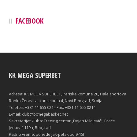
FACEBOOK
KK MEGA SUPERBET
Adresa: KK MEGA SUPERBET, Pariske komune 20, Hala sportova
Ranko Žeravica, kancelarija 4, Novi Beograd, Srbija
Telefon: +381 11 655 0214 Fax: +381 11 655 0214
E-mail: klub@bcmegabasket.net
Sekretarijat kluba: Trening centar „Dejan Milojević“, Braće
Jerković 119a, Beograd
Radno vreme: ponedeljak-petak od 9-15h