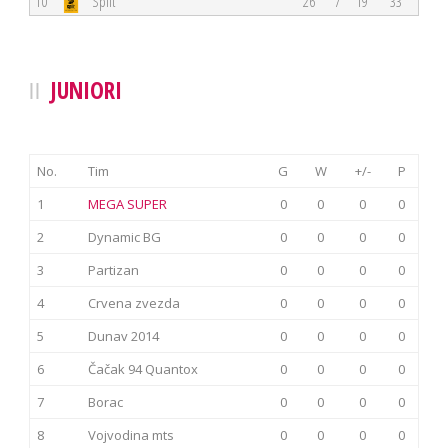
10
Split
26
7
19
33
JUNIORI
No.
Tim
G
W
+/-
P
1
MEGA SUPER
0
0
0
0
2
Dynamic BG
0
0
0
0
3
Partizan
0
0
0
0
4
Crvena zvezda
0
0
0
0
5
Dunav 2014
0
0
0
0
6
Čačak 94 Quantox
0
0
0
0
7
Borac
0
0
0
0
8
Vojvodina mts
0
0
0
0