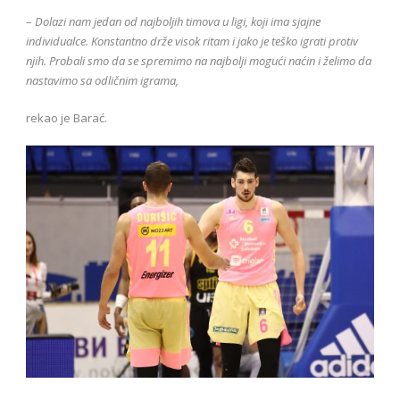
–
Dolazi nam jedan od najboljih timova u ligi, koji ima sjajne
individualce. Konstantno drže visok ritam i jako je teško igrati protiv
njih. Probali smo da se spremimo na najbolji mogući naćin i želimo da
nastavimo sa odličnim igrama,
rekao je Barać.