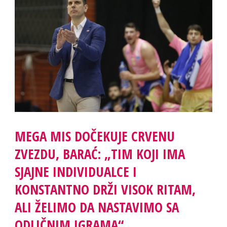
MEGA MIS DOČEKUJE CRVENU
ZVEZDU, BARAĆ: „TIM KOJI IMA
SJAJNE INDIVIDUALCE I
KONSTANTNO DRŽI VISOK RITAM,
ALI ŽELIMO DA NASTAVIMO SA
ODLIČNIM IGRAMA“