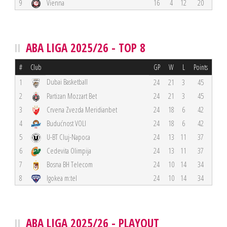
9
Vienna
16
4
12
20
ABA LIGA 2025/26 - TOP 8
#
Club
GP
W
L
Points
Dubai Basketball
1
24
21
3
45
2
Partizan Mozzart Bet
24
21
3
45
3
Crvena Zvezda Meridianbet
24
18
6
42
4
Budućnost VOLI
24
18
6
42
5
U-BT Cluj-Napoca
24
13
11
37
6
Cedevita Olimpija
24
13
11
37
7
Bosna BH Telecom
24
10
14
34
8
Igokea m:tel
24
10
14
34
ABA LIGA 2025/26 - PLAYOUT