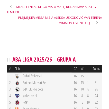
MLADI CENTAR MEGA MIS-A MATEJ RUDAN MVP ABA LIGE
U MARTU
PLEJMEJKER MEGA MIS-A ALEKSA USKOKOVIĆ VAN TERENA
MINIMUM DVE NEDELJE
ABA LIGA 2025/26 - GRUPA A
#
Club
GP
W
L
Points
Dubai Basketball
1
16
15
1
31
2
Partizan Mozzart Bet
16
15
1
31
3
U-BT Cluj-Napoca
16
10
6
26
4
Igokea m:tel
16
8
8
24
5
FMP
16
6
10
22
6
Borac Mozzart
16
6
9
22