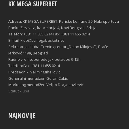
KK MEGA SUPERBET
Adresa: KK MEGA SUPERBET, Pariske komune 20, Hala sportova
Ranko Žeravica, kancelarija 4, Novi Beograd, Srbija
Telefon: +381 11 655 0214 Fax: +381 11 655 0214
E-mail: klub@bcmegabasket.net
Sekretarijat kluba: Trening centar „Dejan Milojević“, Braće
Jerković 119a, Beograd
Radno vreme: ponedeljak-petak od 9-15h
Telefon/Fax: +381 11 655 0214
Predsednik: Velimir Mihailović
Generalni menadžer: Goran Ćakić
Marketing menadžer: Veljko Dragosavljević
Statut kluba
NAJNOVIJE