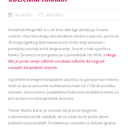
02.04.2023.
2022/2023
Košarkaši Mega MIS-a u 24. kolu ABA lige dočekuju Crvenu
zvezdu. Oba tima imaju obezbeđeno učešće u plej-ofu, pa će se
do kraja ligaškog dela tabele boriti za što bolji plasman i
povoljniju poziciju pred doigravanje. Susret u Hali sportova
Ranko Žeravica na programu je u ponedeljak od 18:00, a
Mega
MIS je posle serije odličnih rezultata odlučila da nagradi
navijače besplatnim ulazom
.
Ograničen kontigent besplatnih ulaznica za gornji prsten tribina
moći će da se preuzme na biletarnici hale od 17:00 do početka
susreta. Sponzorima i prijateljima kluba biće podeljene karte za
prvi prsten novobeogradske dvorane.
Trener Marko Barać je svestan da je pred njegovim
izabranicima težak zadatak, ali se nada da će posle devet
pobeda na poslednjih 10 utakmica, nastaviti sa dobrim igrama: