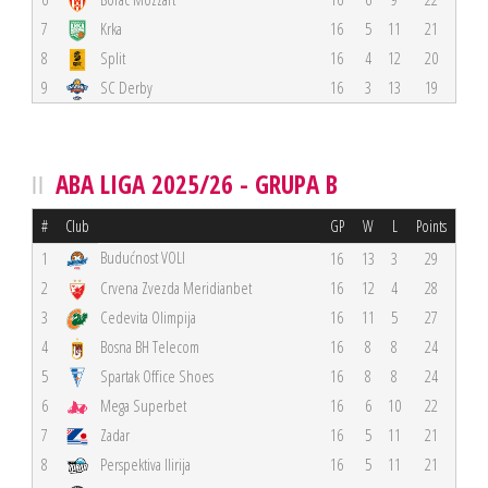
7
Krka
16
5
11
21
8
Split
16
4
12
20
9
SC Derby
16
3
13
19
ABA LIGA 2025/26 - GRUPA B
#
Club
GP
W
L
Points
Budućnost VOLI
1
16
13
3
29
2
Crvena Zvezda Meridianbet
16
12
4
28
3
Cedevita Olimpija
16
11
5
27
4
Bosna BH Telecom
16
8
8
24
5
Spartak Office Shoes
16
8
8
24
6
Mega Superbet
16
6
10
22
7
Zadar
16
5
11
21
8
Perspektiva Ilirija
16
5
11
21