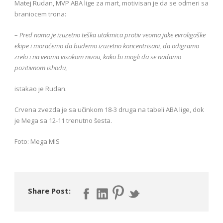
Matej Rudan, MVP ABA lige za mart, motivisan je da se odmeri sa
braniocem trona:
–
Pred nama je izuzetno teška utakmica protiv veoma jake evroligaške
ekipe i moraćemo da budemo izuzetno koncentrisani, da odigramo
zrelo i na veoma visokom nivou, kako bi mogli da se nadamo
pozitivnom ishodu,
istakao je Rudan.
Crvena zvezda je sa učinkom 18-3 druga na tabeli ABA lige, dok
je Mega sa 12-11 trenutno šesta.
Foto: Mega MIS
Share Post: