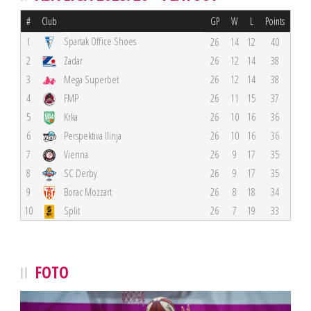
#
Club
GP
W
L
Points
Spartak Office Shoes
1
26
14
12
40
2
Zadar
26
12
14
38
3
Mega Superbet
26
12
14
38
4
FMP
26
11
15
37
5
Krka
26
10
16
36
6
Perspektiva Ilirija
26
10
16
36
7
Vienna
26
9
17
35
8
SC Derby
26
9
17
35
9
Borac Mozzart
26
8
18
34
10
Split
26
7
19
33
FOTO