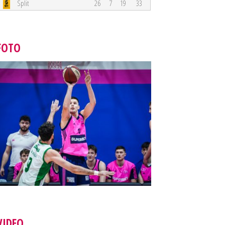
Split
26
7
19
33
FOTO
VIDEO