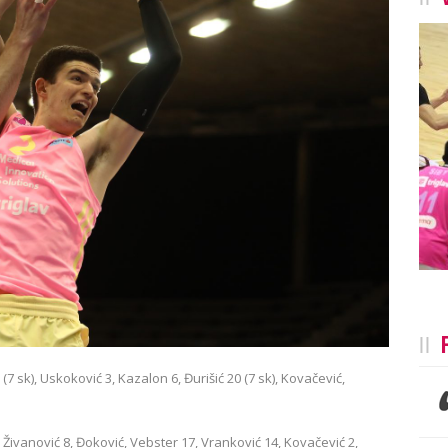
7 sk), Uskoković 3, Kazalon 6, Đurišić 20 (7 sk), Kovačević,
 Živanović 8, Đoković, Vebster 17, Vranković 14, Kovačević 2,