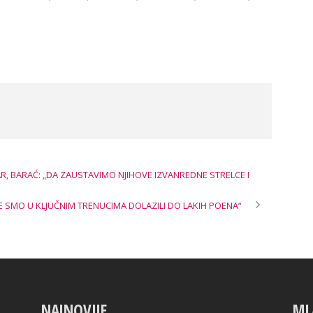
, BARAĆ: „DA ZAUSTAVIMO NJIHOVE IZVANREDNE STRELCE I
E SMO U KLJUČNIM TRENUCIMA DOLAZILI DO LAKIH POENA“
NAJNOVIJE
ML