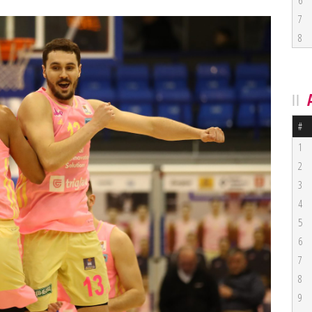
6
7
8
#
1
2
3
4
5
6
7
8
9