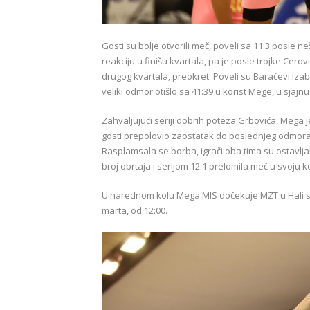
Gosti su bolje otvorili meč, poveli sa 11:3 posle ne
reakciju u finišu kvartala, pa je posle trojke Ce
drugog kvartala, preokret. Poveli su Baraćevi izabra
veliki odmor otišlo sa 41:39 u korist Mege, u sjajn
Zahvaljujući seriji dobrih poteza Grbovića, Mega j
gosti prepolovio zaostatak do poslednjeg odmora. 
Rasplamsala se borba, igrači oba tima su ostavlja
broj obrtaja i serijom 12:1 prelomila meč u svoju k
U narednom kolu Mega MIS dočekuje MZT u Hali sp
marta, od 12:00.