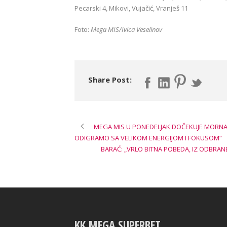
Pecarski 4, Mikovi, Vujačić, Vranješ 11
Foto:
Mega MIS/Ivica Veselinov
Share Post:
MEGA MIS U PONEDELJAK DOČEKUJE MORNAR
ODIGRAMO SA VELIKOM ENERGIJOM I FOKUSOM“
BARAĆ: „VRLO BITNA POBEDA, IZ ODBRAN
KK MEGA SUPERBET