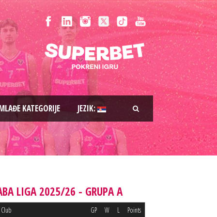
MLAĐE KATEGORIJE
JEZIK:
ABA LIGA 2025/26 - GRUPA A
Club
GP
W
L
Points