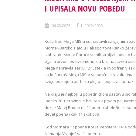
I UPISALA NOVU POBEDU
06.03.2023.
2022/2023
Košarkaši Mega MIS-a su nastavili sa sjajnim rezult
Mornar-Barsko zlato u Hali sportova Ranko Žeravica 8
izabranici Marka Baraća su bili strpljivi i polako h
egal u prvom poluvremenu, da bi u nastavku usledi
Mega napravila seriju 12:1, stekla dvocifren višak 
su košarkaši Mega MIS-a sa odličnim rezultatima i
svoju poziciju u borbi za plej-of i popravili učinak 
Na kraju je najbolji u pobedničkom sastavu bio Nik
indeks 20. Cerovina je briljirao u prvom poluvrem
dok je Matej Rudan uz 11 poena ubeležio i sedam 
devet poena i čak 11 skokova.
Kod Mornara 17 poena Korija Vebstera, 14 je dodao
Nemanja Vranješ sa 11 poena.