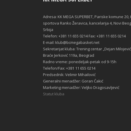
Adresa: KK MEGA SUPERBET, Pariske komune 20, 
sportova Ranko Žeravica, kancelarija 4, Novi Beo
Srbija
Telefon: +381 11 655 0214 Fax: +381 11 655 0214
E-mail: klub@bcmegabasket.net
Sekretarijat kluba: Trening centar „Dejan Milojević
Braće Jerković 119a, Beograd
Radno vreme: ponedeljak-petak od 9-15h
Telefon/Fax: +381 11 655 0214
Predsednik: Velimir Mihailović
Generalni menadžer: Goran Ćakić
Marketing menadžer: Veljko Dragosavljević
Statut kluba