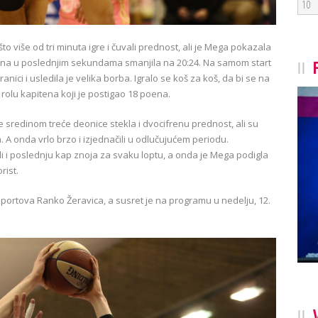
10
što više od tri minuta igre i čuvali prednost, ali je Mega pokazala
rovina u poslednjim sekundama smanjila na 20:24. Na samom start
nici i usledila je velika borba. Igralo se koš za koš, da bi se na
u rolu kapitena koji je postigao 18 poena.
e sredinom treće deonice stekla i dvocifrenu prednost, ali su
A onda vrlo brzo i izjednačili u odlučujućem periodu.
li i poslednju kap znoja za svaku loptu, a onda je Mega podigla
orist.
ortova Ranko Žeravica, a susret je na programu u nedelju, 12.