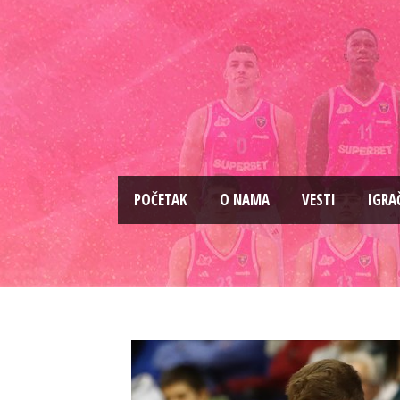
PОČETAK
O NAMA
VESTI
IGRA