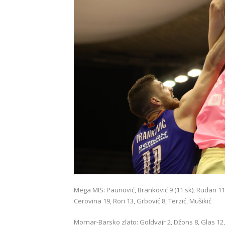
Mega MIS: Paunović, Branković 9 (11 sk), Rudan 11 (
Cerovina 19, Rori 13, Grbović 8, Terzić, Mušikić
Mornar-Barsko zlato: Goldvajr 2, Džons 8, Glas 12,