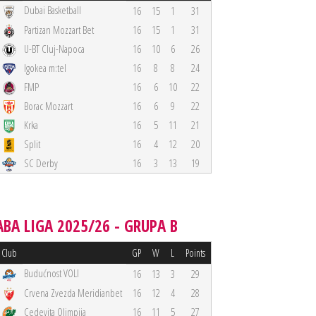
Dubai Basketball
16
15
1
31
Partizan Mozzart Bet
16
15
1
31
U-BT Cluj-Napoca
16
10
6
26
Igokea m:tel
16
8
8
24
FMP
16
6
10
22
Borac Mozzart
16
6
9
22
Krka
16
5
11
21
Split
16
4
12
20
SC Derby
16
3
13
19
ABA LIGA 2025/26 - GRUPA B
Club
GP
W
L
Points
Budućnost VOLI
16
13
3
29
Crvena Zvezda Meridianbet
16
12
4
28
Cedevita Olimpija
16
11
5
27