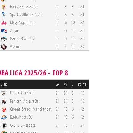
Bosna BH Telecom
16
8
8
24
Spartak Office Shoes
16
8
8
24
Mega Superbet
16
6
10
22
Zadar
16
5
11
21
Perspektiva Ilirija
16
5
11
21
Vienna
16
4
12
20
ABA LIGA 2025/26 - TOP 8
Club
GP
W
L
Points
Dubai Basketball
24
21
3
45
Partizan Mozzart Bet
24
21
3
45
Crvena Zvezda Meridianbet
24
18
6
42
Budućnost VOLI
24
18
6
42
U-BT Cluj-Napoca
24
13
11
37