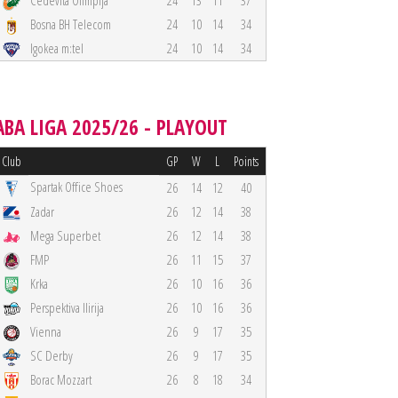
Cedevita Olimpija
24
13
11
37
Bosna BH Telecom
24
10
14
34
Igokea m:tel
24
10
14
34
ABA LIGA 2025/26 - PLAYOUT
Club
GP
W
L
Points
Spartak Office Shoes
26
14
12
40
Zadar
26
12
14
38
Mega Superbet
26
12
14
38
FMP
26
11
15
37
Krka
26
10
16
36
Perspektiva Ilirija
26
10
16
36
Vienna
26
9
17
35
SC Derby
26
9
17
35
Borac Mozzart
26
8
18
34