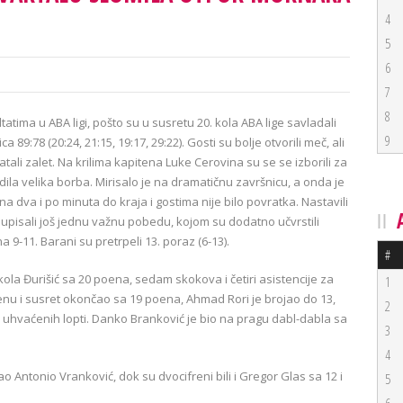
4
5
6
7
8
atima u ABA ligi, pošto su u susretu 20. kola ABA lige savladali
9
9:78 (20:24, 21:15, 19:17, 29:22). Gosti su bolje otvorili meč, ali
vatali zalet. Na krilima kapitena Luke Cerovina su se se izborili za
la velika borba. Mirisalo je na dramatičnu završnicu, a onda je
na dva i po minuta do kraja i gostima nije bilo povratka. Nastavili
 upisali još jednu važnu pobedu, kojom su dodatno učvrstili
na 9-11. Barani su pretrpeli 13. poraz (6-13).
#
ola Đurišić sa 20 poena, sedam skokova i četiri asistencije za
1
enu i susret okončao sa 19 poena, Ahmad Rori je brojao do 13,
2
uhvaćenih lopti. Danko Branković je bio na pragu dabl-dabla sa
3
4
 Antonio Vranković, dok su dvocifreni bili i Gregor Glas sa 12 i
5