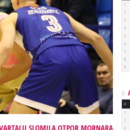
1
2
3
4
5
6
7
8
9
#
1
2
KVARTALU SLOMILA OTPOR MORNARA
3