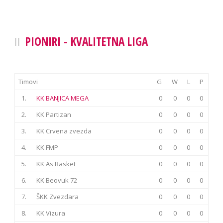
PIONIRI - KVALITETNA LIGA
Timovi
G
W
L
P
1.
KK BANJICA MEGA
0
0
0
0
2.
KK Partizan
0
0
0
0
3.
KK Crvena zvezda
0
0
0
0
4.
KK FMP
0
0
0
0
5.
KK As Basket
0
0
0
0
6.
KK Beovuk 72
0
0
0
0
7.
ŠKK Zvezdara
0
0
0
0
8.
KK Vizura
0
0
0
0