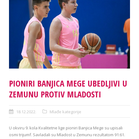
PIONIRI BANJICA MEGE UBEDLJIVI U
ZEMUNU PROTIV MLADOSTI
18.12.2022.
Mlađe kategorije
U okviru 9. kola Kvalitetne lige pioniri Banjica Mege su upisali
osmi trijumf. Savladali su Mladost u Zemunu rezultatom 91:61.