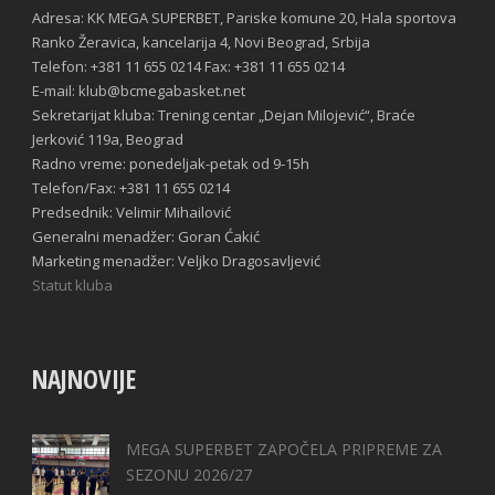
Adresa: KK MEGA SUPERBET, Pariske komune 20, Hala sportova
Ranko Žeravica, kancelarija 4, Novi Beograd, Srbija
Telefon: +381 11 655 0214 Fax: +381 11 655 0214
E-mail: klub@bcmegabasket.net
Sekretarijat kluba: Trening centar „Dejan Milojević“, Braće
Jerković 119a, Beograd
Radno vreme: ponedeljak-petak od 9-15h
Telefon/Fax: +381 11 655 0214
Predsednik: Velimir Mihailović
Generalni menadžer: Goran Ćakić
Marketing menadžer: Veljko Dragosavljević
Statut kluba
NAJNOVIJE
MEGA SUPERBET ZAPOČELA PRIPREME ZA
SEZONU 2026/27