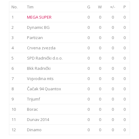
No.
Tim
G
W
+/-
P
1
MEGA SUPER
0
0
0
0
2
Dynamic BG
0
0
0
0
3
Partizan
0
0
0
0
4
Crvena zvezda
0
0
0
0
5
SPD Radnički d.o.o.
0
0
0
0
6
Bkk Radnički
0
0
0
0
7
Vojvodina mts
0
0
0
0
8
Čačak 94 Quantox
0
0
0
0
9
Trijumf
0
0
0
0
10
Borac
0
0
0
0
11
Dunav 2014
0
0
0
0
12
Dinamo
0
0
0
0