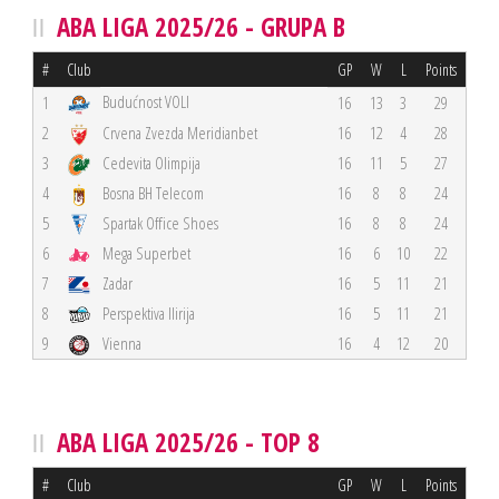
ABA LIGA 2025/26 - GRUPA B
#
Club
GP
W
L
Points
Budućnost VOLI
1
16
13
3
29
2
Crvena Zvezda Meridianbet
16
12
4
28
3
Cedevita Olimpija
16
11
5
27
4
Bosna BH Telecom
16
8
8
24
5
Spartak Office Shoes
16
8
8
24
6
Mega Superbet
16
6
10
22
7
Zadar
16
5
11
21
8
Perspektiva Ilirija
16
5
11
21
9
Vienna
16
4
12
20
ABA LIGA 2025/26 - TOP 8
#
Club
GP
W
L
Points