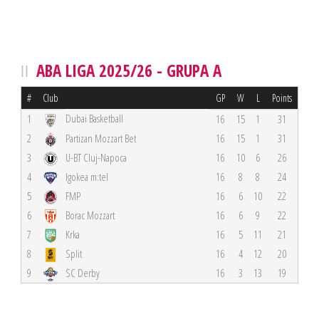
ABA LIGA 2025/26 - GRUPA A
#
Club
GP
W
L
Points
Dubai Basketball
1
16
15
1
31
2
Partizan Mozzart Bet
16
15
1
31
3
U-BT Cluj-Napoca
16
10
6
26
4
Igokea m:tel
16
8
8
24
5
FMP
16
6
10
22
6
Borac Mozzart
16
6
9
22
7
Krka
16
5
11
21
8
Split
16
4
12
20
9
SC Derby
16
3
13
19