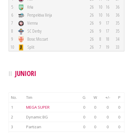
5
Krka
26
10
16
36
6
Perspektiva Ilirija
26
10
16
36
7
Vienna
26
9
17
35
8
SC Derby
26
9
17
35
9
Borac Mozzart
26
8
18
34
10
Split
26
7
19
33
JUNIORI
No.
Tim
G
W
+/-
P
1
MEGA SUPER
0
0
0
0
2
Dynamic BG
0
0
0
0
3
Partizan
0
0
0
0