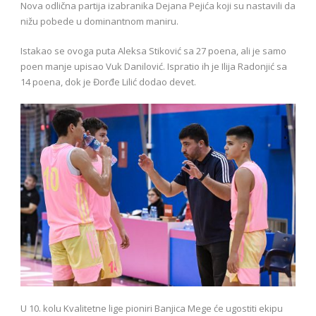
Nova odlična partija izabranika Dejana Pejića koji su nastavili da
nižu pobede u dominantnom maniru.
Istakao se ovoga puta Aleksa Stiković sa 27 poena, ali je samo
poen manje upisao Vuk Danilović. Ispratio ih je Ilija Radonjić sa
14 poena, dok je Đorđe Lilić dodao devet.
U 10. kolu Kvalitetne lige pioniri Banjica Mege će ugostiti ekipu