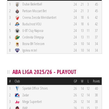
Dubai Basketball
1
24
21
3
45
2
Partizan Mozzart Bet
24
21
3
45
3
Crvena Zvezda Meridianbet
24
18
6
42
4
Budućnost VOLI
24
18
6
42
5
U-BT Cluj-Napoca
24
13
11
37
6
Cedevita Olimpija
24
13
11
37
7
Bosna BH Telecom
24
10
14
34
8
Igokea m:tel
24
10
14
34
ABA LIGA 2025/26 - PLAYOUT
#
Club
GP
W
L
Points
Spartak Office Shoes
1
26
14
12
40
2
Zadar
26
12
14
38
3
Mega Superbet
26
12
14
38
4
FMP
26
11
15
37