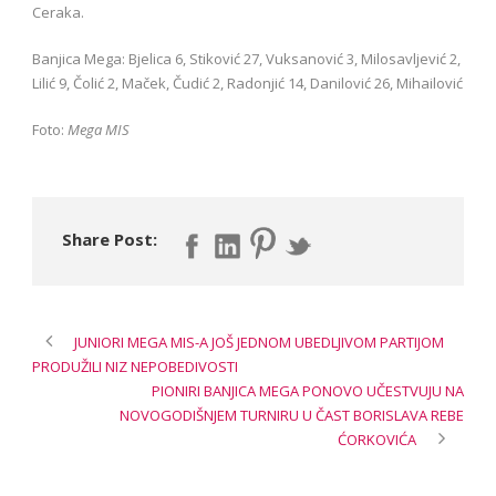
Ceraka.
Banjica Mega: Bjelica 6, Stiković 27, Vuksanović 3, Milosavljević 2,
Lilić 9, Čolić 2, Maček, Čudić 2, Radonjić 14, Danilović 26, Mihailović
Foto:
Mega MIS
Share Post:
JUNIORI MEGA MIS-A JOŠ JEDNOM UBEDLJIVOM PARTIJOM
PRODUŽILI NIZ NEPOBEDIVOSTI
PIONIRI BANJICA MEGA PONOVO UČESTVUJU NA
NOVOGODIŠNJEM TURNIRU U ČAST BORISLAVA REBE
ĆORKOVIĆA