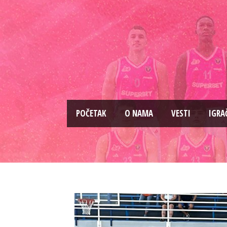
PОČETAK
O NAMA
VESTI
IGRA