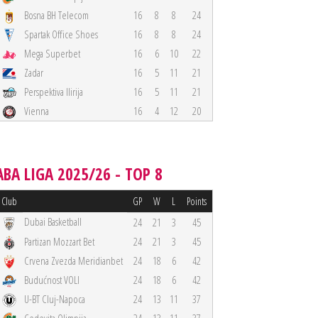
Bosna BH Telecom
16
8
8
24
Spartak Office Shoes
16
8
8
24
Mega Superbet
16
6
10
22
Zadar
16
5
11
21
Perspektiva Ilirija
16
5
11
21
Vienna
16
4
12
20
ABA LIGA 2025/26 - TOP 8
Club
GP
W
L
Points
Dubai Basketball
24
21
3
45
Partizan Mozzart Bet
24
21
3
45
Crvena Zvezda Meridianbet
24
18
6
42
Budućnost VOLI
24
18
6
42
U-BT Cluj-Napoca
24
13
11
37