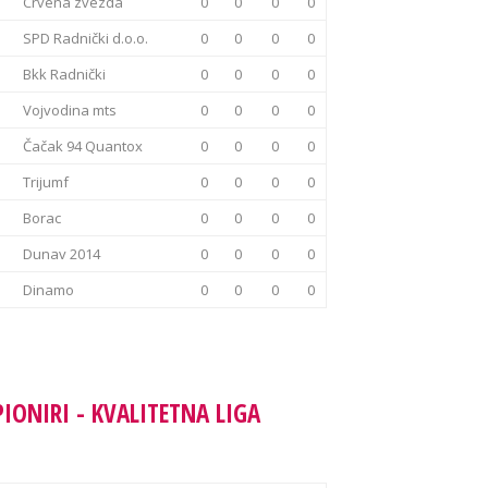
Crvena zvezda
0
0
0
0
SPD Radnički d.o.o.
0
0
0
0
Bkk Radnički
0
0
0
0
Vojvodina mts
0
0
0
0
Čačak 94 Quantox
0
0
0
0
Trijumf
0
0
0
0
Borac
0
0
0
0
Dunav 2014
0
0
0
0
Dinamo
0
0
0
0
PIONIRI - KVALITETNA LIGA