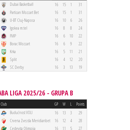
Dubai Basketball
16
15
1
31
Partizan Mozzart Bet
16
15
1
31
U-BT Cluj-Napoca
16
10
6
26
Igokea m:tel
16
8
8
24
FMP
16
6
10
22
Borac Mozzart
16
6
9
22
Krka
16
5
11
21
Split
16
4
12
20
SC Derby
16
3
13
19
ABA LIGA 2025/26 - GRUPA B
Club
GP
W
L
Points
Budućnost VOLI
16
13
3
29
Crvena Zvezda Meridianbet
16
12
4
28
Cedevita Olimpija
16
11
5
27