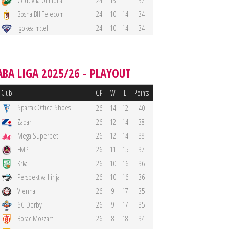
Cedevita Olimpija
24
13
11
37
Bosna BH Telecom
24
10
14
34
Igokea m:tel
24
10
14
34
ABA LIGA 2025/26 - PLAYOUT
Club
GP
W
L
Points
Spartak Office Shoes
26
14
12
40
Zadar
26
12
14
38
Mega Superbet
26
12
14
38
FMP
26
11
15
37
Krka
26
10
16
36
Perspektiva Ilirija
26
10
16
36
Vienna
26
9
17
35
SC Derby
26
9
17
35
Borac Mozzart
26
8
18
34