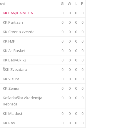
ovi
G
W
L
P
KK BANJICA MEGA
0
0
0
0
KK Partizan
0
0
0
0
KK Crvena zvezda
0
0
0
0
KK FMP
0
0
0
0
KK As Basket
0
0
0
0
KK Beovuk 72
0
0
0
0
ŠKK Zvezdara
0
0
0
0
KK Vizura
0
0
0
0
KK Zemun
0
0
0
0
Košarkaška Akademija
0
0
0
0
Rebrača
KK Mladost
0
0
0
0
KK Ras
0
0
0
0