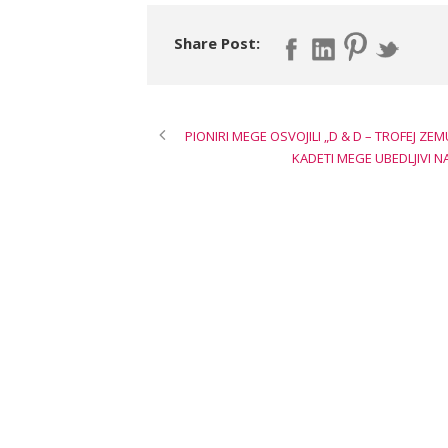
Share Post:
PIONIRI MEGE OSVOJILI „D & D – TROFEJ ZE
KADETI MEGE UBEDLJIVI N