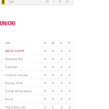
Split
26
7
19
33
JUNIORI
Tim
G
W
+/-
P
MEGA SUPER
0
0
0
0
Dynamic BG
0
0
0
0
Partizan
0
0
0
0
Crvena zvezda
0
0
0
0
Dunav 2014
0
0
0
0
Čačak 94 Quantox
0
0
0
0
Borac
0
0
0
0
Vojvodina mts
0
0
0
0