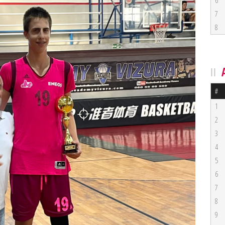
6
7
8
#
1
2
3
4
5
6
7
8
9