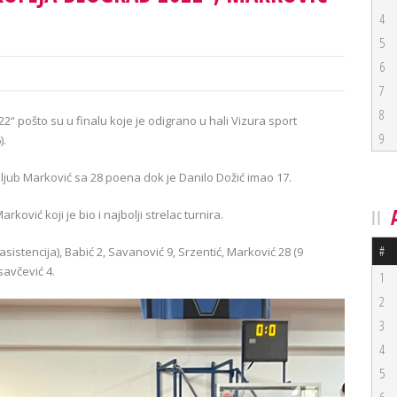
4
5
6
7
8
2“ pošto su u finalu koje je odigrano u hali Vizura sport
9
).
oljub Marković sa 28 poena dok je Danilo Dožić imao 17.
ović koji je bio i najbolji strelac turnira.
#
 asistencija), Babić 2, Savanović 9, Srzentić, Marković 28 (9
osavčević 4.
1
2
3
4
5