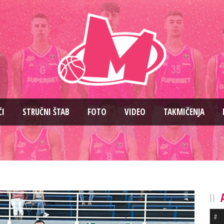
ČI
STRUČNI ŠTAB
FOTO
VIDEO
TAKMIČENJA
#