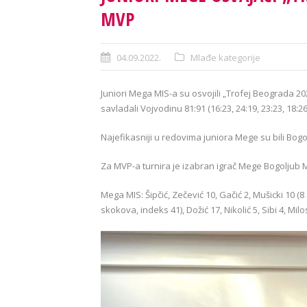
MVP
04.09.2022.
Mlađe kategorije
Juniori Mega MIS-a su osvojili „Trofej Beograda 202
savladali Vojvodinu 81:91 (16:23, 24:19, 23:23, 18:26
Najefikasniji u redovima juniora Mege su bili Bog
Za MVP-a turnira je izabran igrač Mege Bogoljub Mark
Mega MIS: Šipčić, Zečević 10, Gačić 2, Mušicki 10 (8
skokova, indeks 41), Dožić 17, Nikolić 5, Sibi 4, Mil