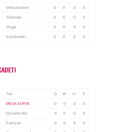
Veba basket
0
0
0
0
Sloboda
0
0
0
0
Sloga
0
0
0
0
Konstantin
0
0
0
0
KADETI
Tim
G
W
+/-
P
MEGA SUPER
0
0
0
0
Dynamic BG
0
0
0
0
Partizan
0
0
0
0