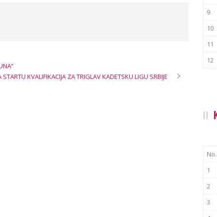
9
10
11
12
MUNA“
A STARTU KVALIFIKACIJA ZA TRIGLAV KADETSKU LIGU SRBIJE
No.
1
2
3