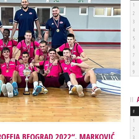
1
2
3
4
5
6
7
8
9
#
1
2
ROFEJA BEOGRAD 2022“, MARKOVIĆ
3