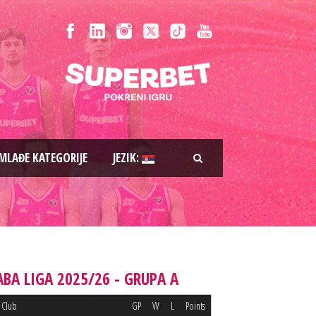
MLAĐE KATEGORIJE
JEZIK:
ABA LIGA 2025/26 - GRUPA A
Club
GP
W
L
Points