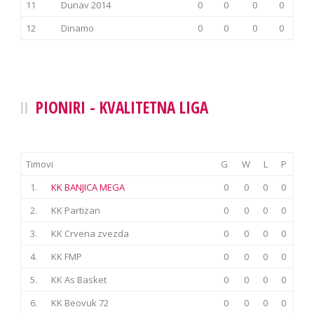
11
Dunav 2014
0
0
0
0
12
Dinamo
0
0
0
0
PIONIRI - KVALITETNA LIGA
Timovi
G
W
L
P
1.
KK BANJICA MEGA
0
0
0
0
2.
KK Partizan
0
0
0
0
3.
KK Crvena zvezda
0
0
0
0
4.
KK FMP
0
0
0
0
5.
KK As Basket
0
0
0
0
6.
KK Beovuk 72
0
0
0
0