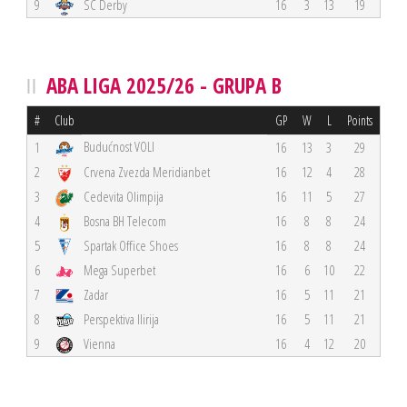
9
SC Derby
16
3
13
19
ABA LIGA 2025/26 - GRUPA B
#
Club
GP
W
L
Points
Budućnost VOLI
1
16
13
3
29
2
Crvena Zvezda Meridianbet
16
12
4
28
3
Cedevita Olimpija
16
11
5
27
4
Bosna BH Telecom
16
8
8
24
5
Spartak Office Shoes
16
8
8
24
6
Mega Superbet
16
6
10
22
7
Zadar
16
5
11
21
8
Perspektiva Ilirija
16
5
11
21
9
Vienna
16
4
12
20