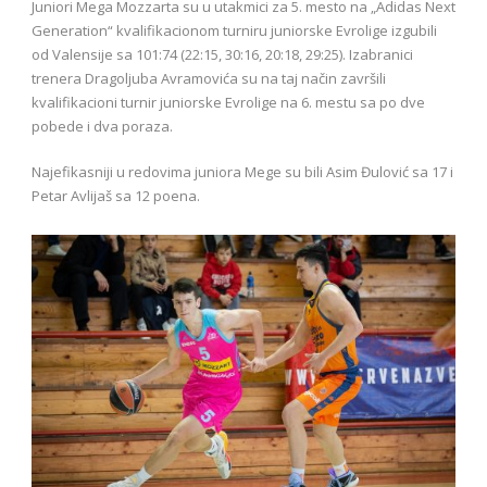
Juniori Mega Mozzarta su u utakmici za 5. mesto na „Adidas Next
Generation“ kvalifikacionom turniru juniorske Evrolige izgubili
od Valensije sa 101:74 (22:15, 30:16, 20:18, 29:25). Izabranici
trenera Dragoljuba Avramovića su na taj način završili
kvalifikacioni turnir juniorske Evrolige na 6. mestu sa po dve
pobede i dva poraza.
Najefikasniji u redovima juniora Mege su bili Asim Đulović sa 17 i
Petar Avlijaš sa 12 poena.