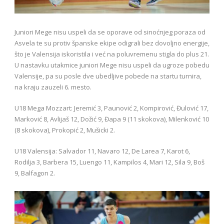
Juniori Mege nisu uspeli da se oporave od sinoćnjeg poraza od
Asvela te su protiv španske ekipe odigrali bez dovoljno energije,
što je Valensija iskoristila i već na poluvremenu stigla do plus 21.
U nastavku utakmice juniori Mege nisu uspeli da ugroze pobedu
Valensije, pa su posle dve ubedljive pobede na startu turnira,
na kraju zauzeli 6. mesto.
U18 Mega Mozzart: Jeremić 3, Paunović 2, Kompirović, Đulović 17,
Marković 8, Avlijaš 12, Dožić 9, Đapa 9 (11 skokova), Milenković 10
(8 skokova), Prokopić 2, Mušicki 2.
U18 Valensija: Salvador 11, Navaro 12, De Larea 7, Karot 6,
Rodilja 3, Barbera 15, Luengo 11, Kampilos 4, Mari 12, Sila 9, Boš
9, Balfagon 2.