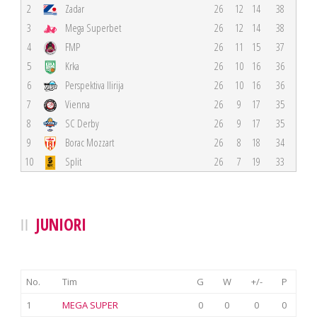
2
Zadar
26
12
14
38
3
Mega Superbet
26
12
14
38
4
FMP
26
11
15
37
5
Krka
26
10
16
36
6
Perspektiva Ilirija
26
10
16
36
7
Vienna
26
9
17
35
8
SC Derby
26
9
17
35
9
Borac Mozzart
26
8
18
34
10
Split
26
7
19
33
JUNIORI
No.
Tim
G
W
+/-
P
1
MEGA SUPER
0
0
0
0