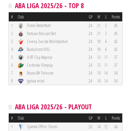
ABA LIGA 2025/26 - TOP 8
#
Club
GP
W
L
Points
Dubai Basketball
1
24
21
3
45
2
Partizan Mozzart Bet
24
21
3
45
3
Crvena Zvezda Meridianbet
24
18
6
42
4
Budućnost VOLI
24
18
6
42
5
U-BT Cluj-Napoca
24
13
11
37
6
Cedevita Olimpija
24
13
11
37
7
Bosna BH Telecom
24
10
14
34
8
Igokea m:tel
24
10
14
34
ABA LIGA 2025/26 - PLAYOUT
#
Club
GP
W
L
Points
Spartak Office Shoes
1
26
14
12
40