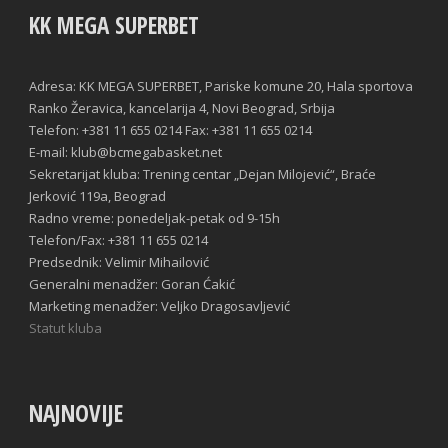
KK MEGA SUPERBET
Adresa: KK MEGA SUPERBET, Pariske komune 20, Hala sportova
Ranko Žeravica, kancelarija 4, Novi Beograd, Srbija
Telefon: +381 11 655 0214 Fax: +381 11 655 0214
E-mail: klub@bcmegabasket.net
Sekretarijat kluba: Trening centar „Dejan Milojević“, Braće
Jerković 119a, Beograd
Radno vreme: ponedeljak-petak od 9-15h
Telefon/Fax: +381 11 655 0214
Predsednik: Velimir Mihailović
Generalni menadžer: Goran Ćakić
Marketing menadžer: Veljko Dragosavljević
Statut kluba
NAJNOVIJE