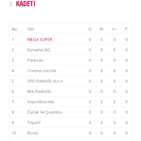
KADETI
No.
Tim
G
W
+/-
P
1
MEGA SUPER
0
0
0
0
2
Dynamic BG
0
0
0
0
3
Partizan
0
0
0
0
4
Crvena zvezda
0
0
0
0
5
SPD Radnički d.o.o.
0
0
0
0
6
Bkk Radnički
0
0
0
0
7
Vojvodina mts
0
0
0
0
8
Čačak 94 Quantox
0
0
0
0
9
Trijumf
0
0
0
0
10
Borac
0
0
0
0