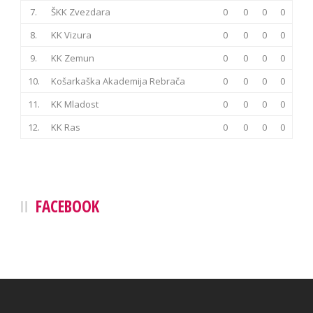
7.
ŠKK Zvezdara
0
0
0
0
8.
KK Vizura
0
0
0
0
9.
KK Zemun
0
0
0
0
10.
Košarkaška Akademija Rebrača
0
0
0
0
11.
KK Mladost
0
0
0
0
12.
KK Ras
0
0
0
0
FACEBOOK