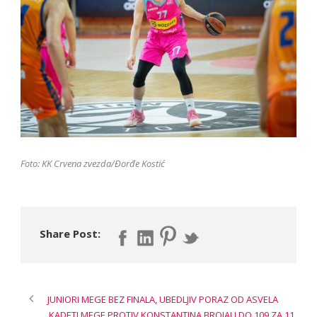
Foto: KK Crvena zvezda/Đorđe Kostić
Share Post:
JUNIORI MEGE BEZ FINALA, UBEDLJIV PORAZ OD ASVELA
KADETI MEGE PROTIV KONSTANTINA BROJALI DO 109 ZA 11.