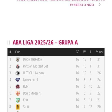
POBEDU U NIZU
ABA LIGA 2025/26 - GRUPA A
#
Club
GP
W
L
Points
Dubai Basketball
1
16
15
1
31
2
Partizan Mozzart Bet
16
15
1
31
3
U-BT Cluj-Napoca
16
10
6
26
4
Igokea m:tel
16
8
8
24
5
FMP
16
6
10
22
6
Borac Mozzart
16
6
9
22
7
Krka
16
5
11
21
8
Split
16
4
12
20