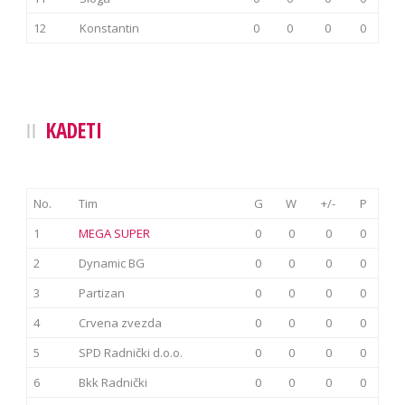
12
Konstantin
0
0
0
0
KADETI
No.
Tim
G
W
+/-
P
1
MEGA SUPER
0
0
0
0
2
Dynamic BG
0
0
0
0
3
Partizan
0
0
0
0
4
Crvena zvezda
0
0
0
0
5
SPD Radnički d.o.o.
0
0
0
0
6
Bkk Radnički
0
0
0
0