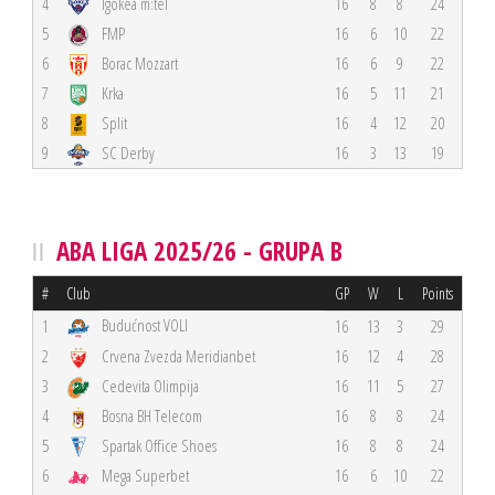
4
Igokea m:tel
16
8
8
24
5
FMP
16
6
10
22
6
Borac Mozzart
16
6
9
22
7
Krka
16
5
11
21
8
Split
16
4
12
20
9
SC Derby
16
3
13
19
ABA LIGA 2025/26 - GRUPA B
#
Club
GP
W
L
Points
Budućnost VOLI
1
16
13
3
29
2
Crvena Zvezda Meridianbet
16
12
4
28
3
Cedevita Olimpija
16
11
5
27
4
Bosna BH Telecom
16
8
8
24
5
Spartak Office Shoes
16
8
8
24
6
Mega Superbet
16
6
10
22