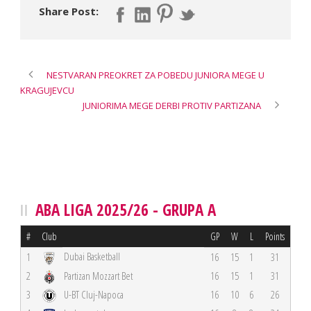
Share Post:
NESTVARAN PREOKRET ZA POBEDU JUNIORA MEGE U
KRAGUJEVCU
JUNIORIMA MEGE DERBI PROTIV PARTIZANA
ABA LIGA 2025/26 - GRUPA A
#
Club
GP
W
L
Points
Dubai Basketball
1
16
15
1
31
2
Partizan Mozzart Bet
16
15
1
31
3
U-BT Cluj-Napoca
16
10
6
26