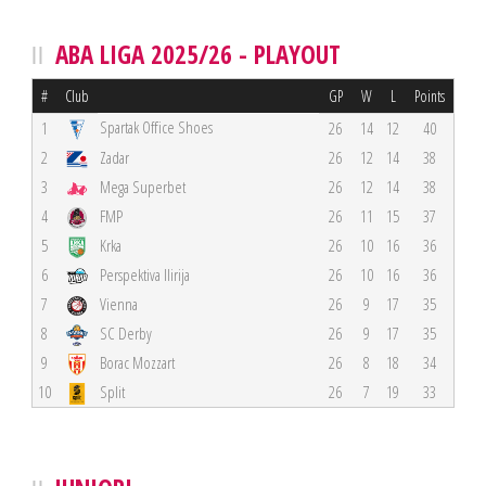
ABA LIGA 2025/26 - PLAYOUT
#
Club
GP
W
L
Points
Spartak Office Shoes
1
26
14
12
40
2
Zadar
26
12
14
38
3
Mega Superbet
26
12
14
38
4
FMP
26
11
15
37
5
Krka
26
10
16
36
6
Perspektiva Ilirija
26
10
16
36
7
Vienna
26
9
17
35
8
SC Derby
26
9
17
35
9
Borac Mozzart
26
8
18
34
10
Split
26
7
19
33