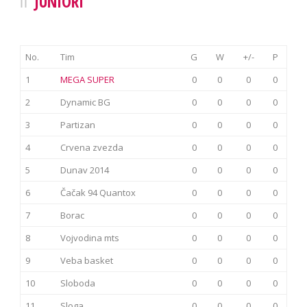
JUNIORI
No.
Tim
G
W
+/-
P
1
MEGA SUPER
0
0
0
0
2
Dynamic BG
0
0
0
0
3
Partizan
0
0
0
0
4
Crvena zvezda
0
0
0
0
5
Dunav 2014
0
0
0
0
6
Čačak 94 Quantox
0
0
0
0
7
Borac
0
0
0
0
8
Vojvodina mts
0
0
0
0
9
Veba basket
0
0
0
0
10
Sloboda
0
0
0
0
11
Sloga
0
0
0
0