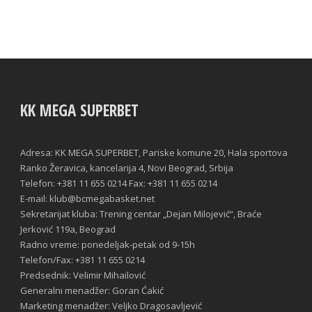
KK MEGA SUPERBET
Adresa: KK MEGA SUPERBET, Pariske komune 20, Hala sportova
Ranko Žeravica, kancelarija 4, Novi Beograd, Srbija
Telefon: +381 11 655 0214 Fax: +381 11 655 0214
E-mail: klub@bcmegabasket.net
Sekretarijat kluba: Trening centar „Dejan Milojević“, Braće
Jerković 119a, Beograd
Radno vreme: ponedeljak-petak od 9-15h
Telefon/Fax: +381 11 655 0214
Predsednik: Velimir Mihailović
Generalni menadžer: Goran Ćakić
Marketing menadžer: Veljko Dragosavljević