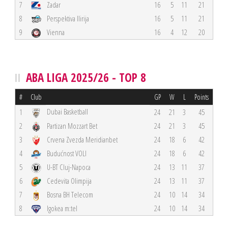
7
Zadar
16
5
11
21
8
Perspektiva Ilirija
16
5
11
21
9
Vienna
16
4
12
20
ABA LIGA 2025/26 - TOP 8
#
Club
GP
W
L
Points
Dubai Basketball
1
24
21
3
45
2
Partizan Mozzart Bet
24
21
3
45
3
Crvena Zvezda Meridianbet
24
18
6
42
4
Budućnost VOLI
24
18
6
42
5
U-BT Cluj-Napoca
24
13
11
37
6
Cedevita Olimpija
24
13
11
37
7
Bosna BH Telecom
24
10
14
34
8
Igokea m:tel
24
10
14
34