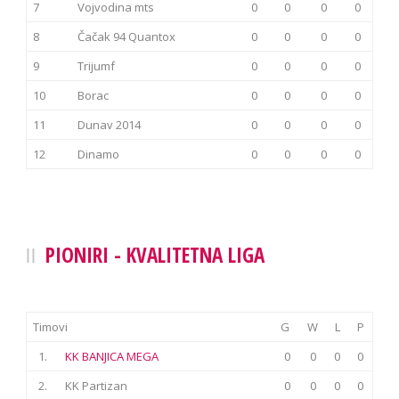
7
Vojvodina mts
0
0
0
0
8
Čačak 94 Quantox
0
0
0
0
9
Trijumf
0
0
0
0
10
Borac
0
0
0
0
11
Dunav 2014
0
0
0
0
12
Dinamo
0
0
0
0
PIONIRI - KVALITETNA LIGA
Timovi
G
W
L
P
1.
KK BANJICA MEGA
0
0
0
0
2.
KK Partizan
0
0
0
0