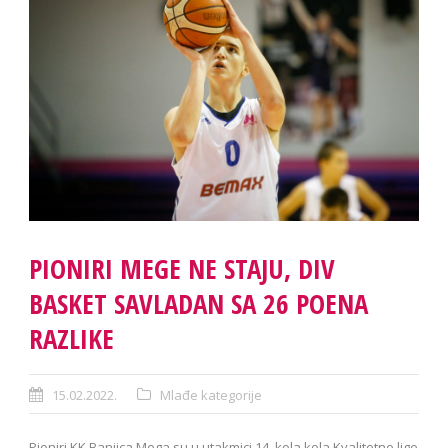
PIONIRI MEGE NE STAJU, DIV
BASKET SAVLADAN SA 26 POENA
RAZLIKE
15.02.2022.
Mlađe kategorije
Pioniri KK Banjica Mega su u utakmici 14. kola kola Kvalitetne lige