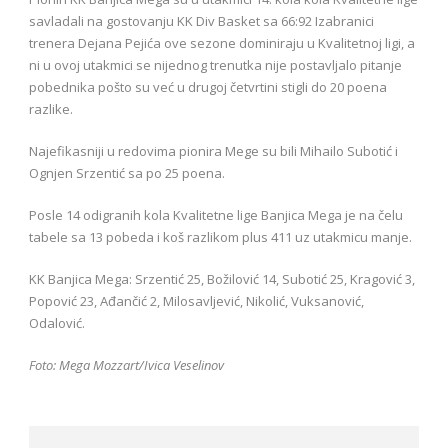
savladali na gostovanju KK Div Basket sa 66:92 Izabranici
trenera Dejana Pejića ove sezone dominiraju u Kvalitetnoj ligi, a
ni u ovoj utakmici se nijednog trenutka nije postavljalo pitanje
pobednika pošto su već u drugoj četvrtini stigli do 20 poena
razlike.
Najefikasniji u redovima pionira Mege su bili Mihailo Subotić i
Ognjen Srzentić sa po 25 poena.
Posle 14 odigranih kola Kvalitetne lige Banjica Mega je na čelu
tabele sa 13 pobeda i koš razlikom plus 411 uz utakmicu manje.
KK Banjica Mega: Srzentić 25, Božilović 14, Subotić 25, Kragović 3,
Popović 23, Ađančić 2, Milosavljević, Nikolić, Vuksanović,
Odalović.
Foto: Mega Mozzart/Ivica Veselinov