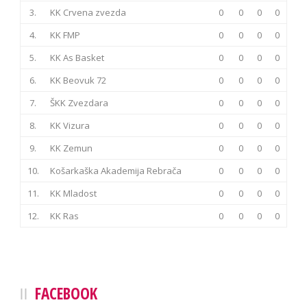
3.
KK Crvena zvezda
0
0
0
0
4.
KK FMP
0
0
0
0
5.
KK As Basket
0
0
0
0
6.
KK Beovuk 72
0
0
0
0
7.
ŠKK Zvezdara
0
0
0
0
8.
KK Vizura
0
0
0
0
9.
KK Zemun
0
0
0
0
10.
Košarkaška Akademija Rebrača
0
0
0
0
11.
KK Mladost
0
0
0
0
12.
KK Ras
0
0
0
0
FACEBOOK