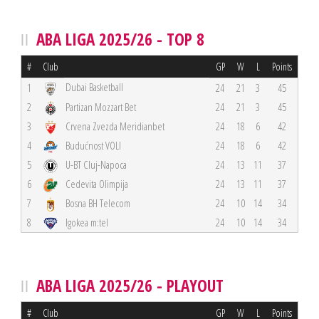
ABA LIGA 2025/26 - TOP 8
#
Club
GP
W
L
Points
Dubai Basketball
1
24
21
3
45
2
Partizan Mozzart Bet
24
21
3
45
3
Crvena Zvezda Meridianbet
24
18
6
42
4
Budućnost VOLI
24
18
6
42
5
U-BT Cluj-Napoca
24
13
11
37
6
Cedevita Olimpija
24
13
11
37
7
Bosna BH Telecom
24
10
14
34
8
Igokea m:tel
24
10
14
34
ABA LIGA 2025/26 - PLAYOUT
#
Club
GP
W
L
Points