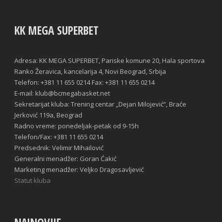
KK MEGA SUPERBET
Adresa: KK MEGA SUPERBET, Pariske komune 20, Hala sportova
Ranko Žeravica, kancelarija 4, Novi Beograd, Srbija
Telefon: +381 11 655 0214 Fax: +381 11 655 0214
E-mail: klub@bcmegabasket.net
Sekretarijat kluba: Trening centar „Dejan Milojević“, Braće
Jerković 119a, Beograd
Radno vreme: ponedeljak-petak od 9-15h
Telefon/Fax: +381 11 655 0214
Predsednik: Velimir Mihailović
Generalni menadžer: Goran Ćakić
Marketing menadžer: Veljko Dragosavljević
Statut kluba