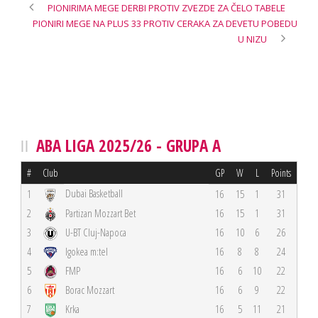
PIONIRIMA MEGE DERBI PROTIV ZVEZDE ZA ČELO TABELE
PIONIRI MEGE NA PLUS 33 PROTIV CERAKA ZA DEVETU POBEDU
U NIZU
ABA LIGA 2025/26 - GRUPA A
#
Club
GP
W
L
Points
Dubai Basketball
1
16
15
1
31
2
Partizan Mozzart Bet
16
15
1
31
3
U-BT Cluj-Napoca
16
10
6
26
4
Igokea m:tel
16
8
8
24
5
FMP
16
6
10
22
6
Borac Mozzart
16
6
9
22
7
Krka
16
5
11
21