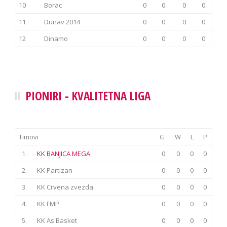
10
Borac
0
0
0
0
11
Dunav 2014
0
0
0
0
12
Dinamo
0
0
0
0
PIONIRI - KVALITETNA LIGA
Timovi
G
W
L
P
1.
KK BANJICA MEGA
0
0
0
0
2.
KK Partizan
0
0
0
0
3.
KK Crvena zvezda
0
0
0
0
4.
KK FMP
0
0
0
0
5.
KK As Basket
0
0
0
0