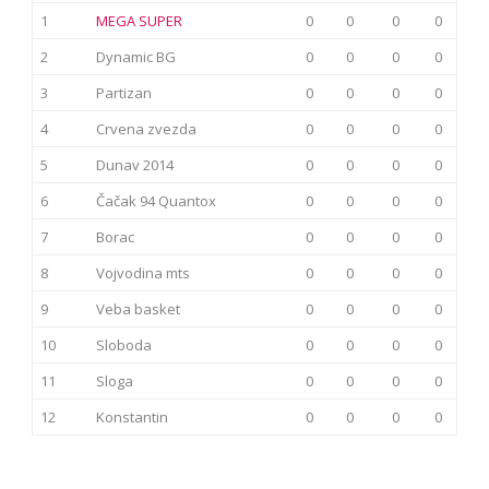
1
MEGA SUPER
0
0
0
0
2
Dynamic BG
0
0
0
0
3
Partizan
0
0
0
0
4
Crvena zvezda
0
0
0
0
5
Dunav 2014
0
0
0
0
6
Čačak 94 Quantox
0
0
0
0
7
Borac
0
0
0
0
8
Vojvodina mts
0
0
0
0
9
Veba basket
0
0
0
0
10
Sloboda
0
0
0
0
11
Sloga
0
0
0
0
12
Konstantin
0
0
0
0