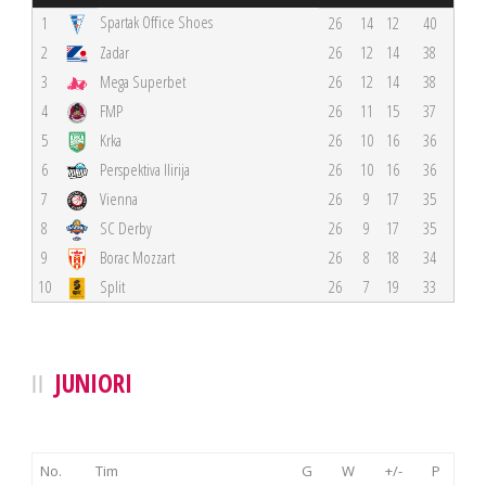
Spartak Office Shoes
1
26
14
12
40
2
Zadar
26
12
14
38
3
Mega Superbet
26
12
14
38
4
FMP
26
11
15
37
5
Krka
26
10
16
36
6
Perspektiva Ilirija
26
10
16
36
7
Vienna
26
9
17
35
8
SC Derby
26
9
17
35
9
Borac Mozzart
26
8
18
34
10
Split
26
7
19
33
JUNIORI
No.
Tim
G
W
+/-
P