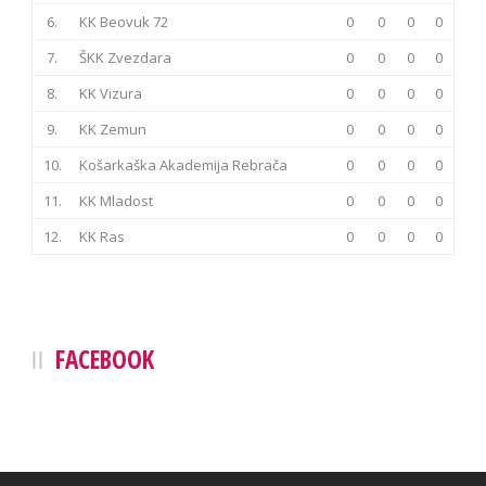
6.
KK Beovuk 72
0
0
0
0
7.
ŠKK Zvezdara
0
0
0
0
8.
KK Vizura
0
0
0
0
9.
KK Zemun
0
0
0
0
10.
Košarkaška Akademija Rebrača
0
0
0
0
11.
KK Mladost
0
0
0
0
12.
KK Ras
0
0
0
0
FACEBOOK