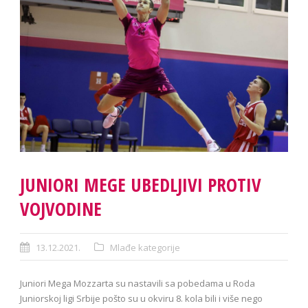
JUNIORI MEGE UBEDLJIVI PROTIV
VOJVODINE
13.12.2021.
Mlađe kategorije
Juniori Mega Mozzarta su nastavili sa pobedama u Roda
Juniorskoj ligi Srbije pošto su u okviru 8. kola bili i više nego