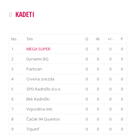
KADETI
No.
Tim
G
W
+/-
P
1
MEGA SUPER
0
0
0
0
2
Dynamic BG
0
0
0
0
3
Partizan
0
0
0
0
4
Crvena zvezda
0
0
0
0
5
SPD Radnički d.o.o.
0
0
0
0
6
Bkk Radnički
0
0
0
0
7
Vojvodina mts
0
0
0
0
8
Čačak 94 Quantox
0
0
0
0
9
Trijumf
0
0
0
0