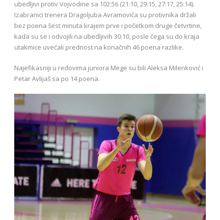
ubedljivi protiv Vojvodine sa 102:56 (21:10, 29:15, 27:17, 25:14).
Izabranici trenera Dragoljuba Avramovića su protivnika držali
bez poena šest minuta krajem prve i početkom druge četvrtine,
kada su se i odvojili na ubedljivih 30:10, posle čega su do kraja
utakmice uvećali prednost na konačnih 46 poena razlike.
Najefikasniji u redovima juniora Mege su bili Aleksa Milenković i
Petar Avlijaš sa po 14 poena.