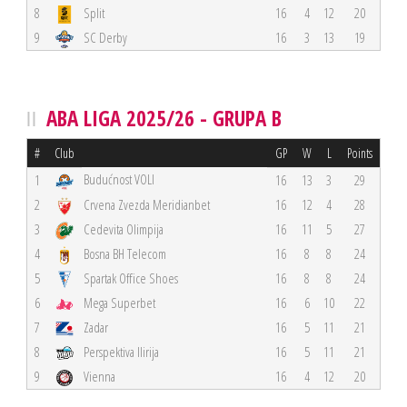
8
Split
16
4
12
20
9
SC Derby
16
3
13
19
ABA LIGA 2025/26 - GRUPA B
#
Club
GP
W
L
Points
Budućnost VOLI
1
16
13
3
29
2
Crvena Zvezda Meridianbet
16
12
4
28
3
Cedevita Olimpija
16
11
5
27
4
Bosna BH Telecom
16
8
8
24
5
Spartak Office Shoes
16
8
8
24
6
Mega Superbet
16
6
10
22
7
Zadar
16
5
11
21
8
Perspektiva Ilirija
16
5
11
21
9
Vienna
16
4
12
20