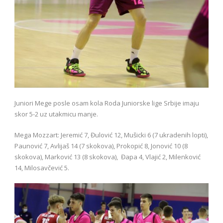
Juniori Mege posle osam kola Roda Juniorske lige Srbije imaju
skor 5-2 uz utakmicu manje.
Mega Mozzart: Jeremić 7, Đulović 12, Mušicki 6 (7 ukradenih lopti),
Paunović 7, Avlijaš 14 (7 skokova), Prokopić 8, Jonović 10 (8
skokova), Marković 13 (8 skokova), Đapa 4, Vlajić 2, Milenković
14, Milosavčević 5.