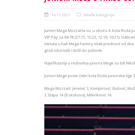
14.11.2021.
Mlađe kategorije
Juniori Mega Mozzarta su u okviru 4. kola Roda J
VIP Pay sa 64:78 (27:15, 15:23, 12:19, 10:21). Izab
minuta u hali Mega Factory imali prednost od dva 
gosti iskoristili i došli do pobede.
Najefikasniji u redovima juniora Mege su bili Nik
Juniori Mege posle četiri kola Roda Juniorske lige
Mega Mozzart: Jeremić 3, Kompirović, Đulović, Mušic
3, Đapa 14 (8 skokova), Milenković 14.