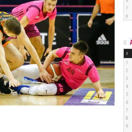
6
7
8
#
1
2
3
4
5
6
7
8
9