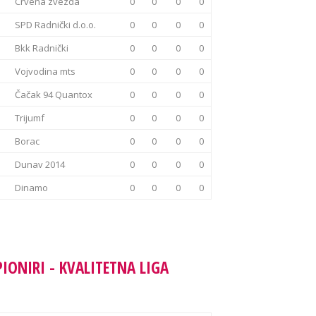
Crvena zvezda
0
0
0
0
SPD Radnički d.o.o.
0
0
0
0
Bkk Radnički
0
0
0
0
Vojvodina mts
0
0
0
0
Čačak 94 Quantox
0
0
0
0
Trijumf
0
0
0
0
Borac
0
0
0
0
Dunav 2014
0
0
0
0
Dinamo
0
0
0
0
PIONIRI - KVALITETNA LIGA