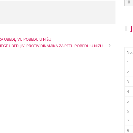
10
A UBEDLJIVU POBEDU U NIŠU
MEGE UBEDLJIVI PROTIV DINAMIKA ZA PETU POBEDU U NIZU
No.
1
2
3
4
5
6
7
8