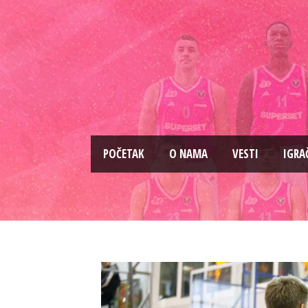
PОČETAK
O NAMA
VESTI
IGRA