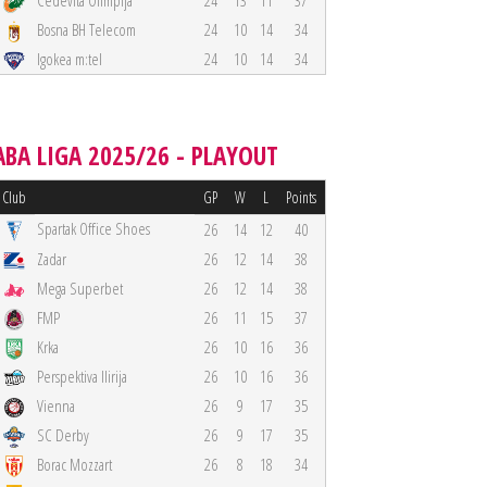
Cedevita Olimpija
24
13
11
37
Bosna BH Telecom
24
10
14
34
Igokea m:tel
24
10
14
34
ABA LIGA 2025/26 - PLAYOUT
Club
GP
W
L
Points
Spartak Office Shoes
26
14
12
40
Zadar
26
12
14
38
Mega Superbet
26
12
14
38
FMP
26
11
15
37
Krka
26
10
16
36
Perspektiva Ilirija
26
10
16
36
Vienna
26
9
17
35
SC Derby
26
9
17
35
Borac Mozzart
26
8
18
34