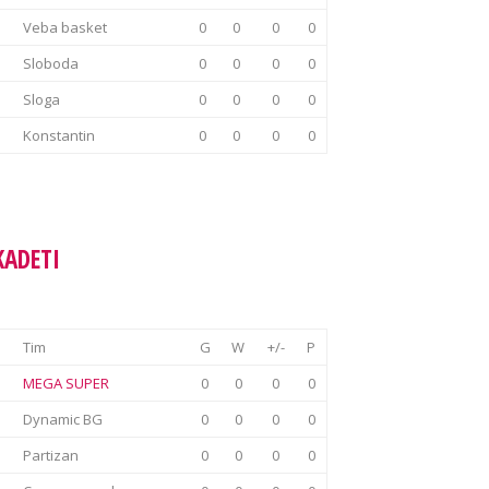
Veba basket
0
0
0
0
Sloboda
0
0
0
0
Sloga
0
0
0
0
Konstantin
0
0
0
0
KADETI
Tim
G
W
+/-
P
MEGA SUPER
0
0
0
0
Dynamic BG
0
0
0
0
Partizan
0
0
0
0