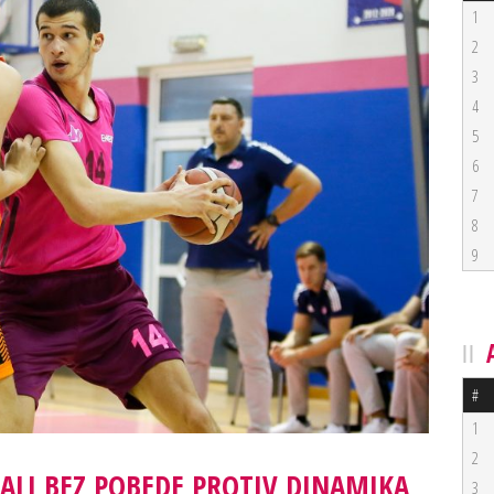
1
2
3
4
5
6
7
8
9
#
1
2
TALI BEZ POBEDE PROTIV DINAMIKA
3