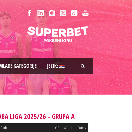
MLAĐE KATEGORIJE
JEZIK:
ABA LIGA 2025/26 - GRUPA A
Club
GP
W
L
Points