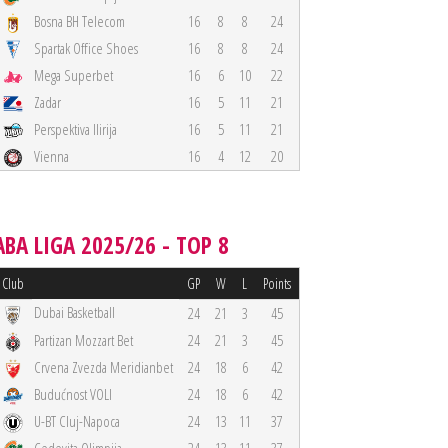
Bosna BH Telecom
16
8
8
24
Spartak Office Shoes
16
8
8
24
Mega Superbet
16
6
10
22
Zadar
16
5
11
21
Perspektiva Ilirija
16
5
11
21
Vienna
16
4
12
20
ABA LIGA 2025/26 - TOP 8
Club
GP
W
L
Points
Dubai Basketball
24
21
3
45
Partizan Mozzart Bet
24
21
3
45
Crvena Zvezda Meridianbet
24
18
6
42
Budućnost VOLI
24
18
6
42
U-BT Cluj-Napoca
24
13
11
37