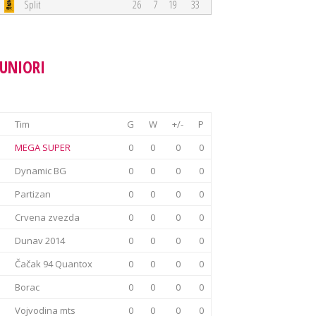
Split
26
7
19
33
JUNIORI
Tim
G
W
+/-
P
MEGA SUPER
0
0
0
0
Dynamic BG
0
0
0
0
Partizan
0
0
0
0
Crvena zvezda
0
0
0
0
Dunav 2014
0
0
0
0
Čačak 94 Quantox
0
0
0
0
Borac
0
0
0
0
Vojvodina mts
0
0
0
0