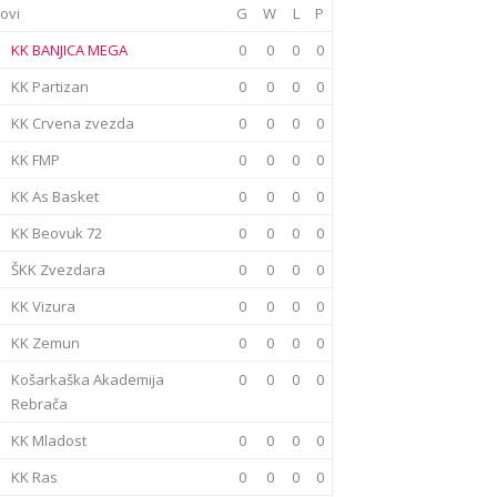
ovi
G
W
L
P
KK BANJICA MEGA
0
0
0
0
KK Partizan
0
0
0
0
KK Crvena zvezda
0
0
0
0
KK FMP
0
0
0
0
KK As Basket
0
0
0
0
KK Beovuk 72
0
0
0
0
ŠKK Zvezdara
0
0
0
0
KK Vizura
0
0
0
0
KK Zemun
0
0
0
0
Košarkaška Akademija
0
0
0
0
Rebrača
KK Mladost
0
0
0
0
KK Ras
0
0
0
0