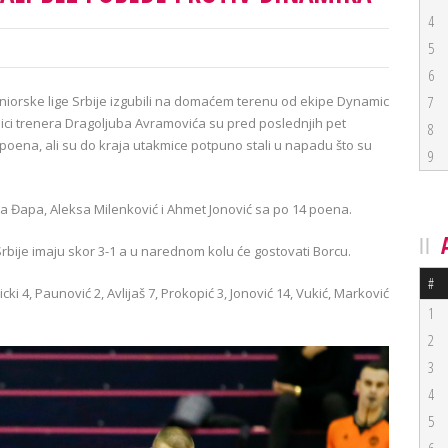
4
5
6
uniorske lige Srbije izgubili na domaćem terenu od ekipe Dynamic
7
ranici trenera Dragoljuba Avramovića su pred poslednjih pet
8
poena, ali su do kraja utakmice potpuno stali u napadu što su
9
ola Đapa, Aleksa Milenković i Ahmet Jonović sa po 14 poena.
 Srbije imaju skor 3-1 a u narednom kolu će gostovati Borcu.
#
ki 4, Paunović 2, Avlijaš 7, Prokopić 3, Jonović 14, Vukić, Marković
1
2
3
4
5