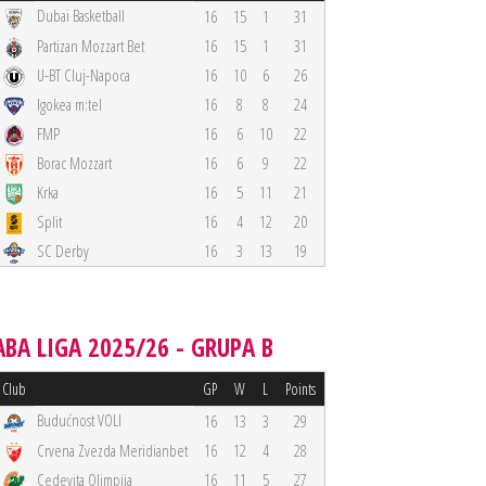
Dubai Basketball
16
15
1
31
Partizan Mozzart Bet
16
15
1
31
U-BT Cluj-Napoca
16
10
6
26
Igokea m:tel
16
8
8
24
FMP
16
6
10
22
Borac Mozzart
16
6
9
22
Krka
16
5
11
21
Split
16
4
12
20
SC Derby
16
3
13
19
ABA LIGA 2025/26 - GRUPA B
Club
GP
W
L
Points
Budućnost VOLI
16
13
3
29
Crvena Zvezda Meridianbet
16
12
4
28
Cedevita Olimpija
16
11
5
27