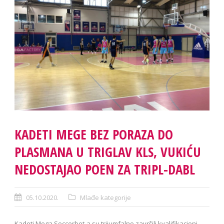
KADETI MEGE BEZ PORAZA DO
PLASMANA U TRIGLAV KLS, VUKIĆU
NEDOSTAJAO POEN ZA TRIPL-DABL
05.10.2020.
Mlađe kategorije
Kadeti Mega Soccerbet-a su trijumfalno završili kvalifikacioni