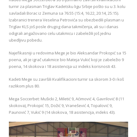
turnir za plasman Triglav Kadetsku ligu Srbije pošto su u 3. kolu
savladali Borac iz Zemuna sa 76:55 (15:4, 16:22, 20:14, 25:15).
Izabranici trenera Veselina Petrovića su obezbedili plasman u
Triglav KLS još posle drugog dana takmičenja, ali su i danas
odigrali angažovano celu utakmicu i zabeležili još jednu
ubedljivu pobedu.
Najefikasniji u redovima Mege je bio Aleksandar Prokopić sa 15
poena, ali je igrač utakmice bio Mateja Vukić koji je zabeležio 9
poena, 14 skokova i 18 asistencija uz indeks korisnosti 43.
Kadeti Mege su završili Kvalifikacioni turnir sa skorom 3-0 i koš
razlikom plus 80.
Mega Soccerbet: Mušicki 2, Miletić 9, Aćimović 4, Gavrilović 8 (11
skokova), Prokopić 15, Dožić 9, Vranešević 4, Topalović 9,
Paunović 7, Vukić 9 (14 skokova, 18 asistencija, indeks 43).