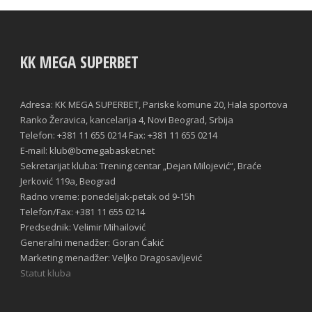
KK MEGA SUPERBET
Adresa: KK MEGA SUPERBET, Pariske komune 20, Hala sportova
Ranko Žeravica, kancelarija 4, Novi Beograd, Srbija
Telefon: +381 11 655 0214 Fax: +381 11 655 0214
E-mail: klub@bcmegabasket.net
Sekretarijat kluba: Trening centar „Dejan Milojević“, Braće
Jerković 119a, Beograd
Radno vreme: ponedeljak-petak od 9-15h
Telefon/Fax: +381 11 655 0214
Predsednik: Velimir Mihailović
Generalni menadžer: Goran Ćakić
Marketing menadžer: Veljko Dragosavljević
Statut kluba