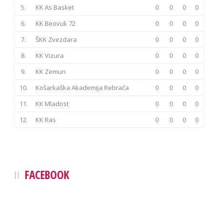
5.
KK As Basket
0
0
0
0
6.
KK Beovuk 72
0
0
0
0
7.
ŠKK Zvezdara
0
0
0
0
8.
KK Vizura
0
0
0
0
9.
KK Zemun
0
0
0
0
10.
Košarkaška Akademija Rebrača
0
0
0
0
11.
KK Mladost
0
0
0
0
12.
KK Ras
0
0
0
0
FACEBOOK