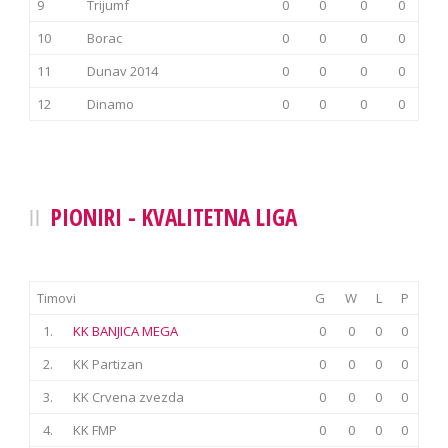
9
Trijumf
0
0
0
0
10
Borac
0
0
0
0
11
Dunav 2014
0
0
0
0
12
Dinamo
0
0
0
0
PIONIRI - KVALITETNA LIGA
Timovi
G
W
L
P
1.
KK BANJICA MEGA
0
0
0
0
2.
KK Partizan
0
0
0
0
3.
KK Crvena zvezda
0
0
0
0
4.
KK FMP
0
0
0
0