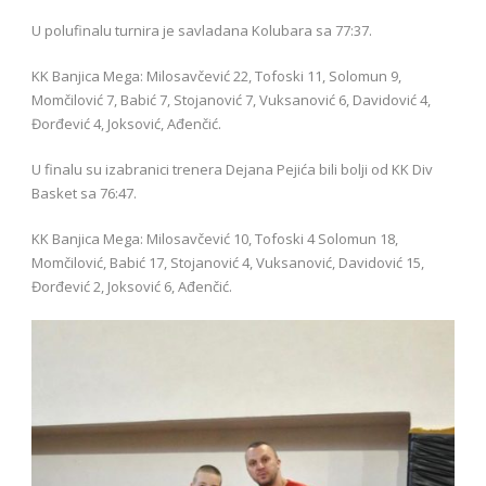
U polufinalu turnira je savladana Kolubara sa 77:37.
KK Banjica Mega: Milosavčević 22, Tofoski 11, Solomun 9,
Momčilović 7, Babić 7, Stojanović 7, Vuksanović 6, Davidović 4,
Đorđević 4, Joksović, Ađenčić.
U finalu su izabranici trenera Dejana Pejića bili bolji od KK Div
Basket sa 76:47.
KK Banjica Mega: Milosavčević 10, Tofoski 4 Solomun 18,
Momčilović, Babić 17, Stojanović 4, Vuksanović, Davidović 15,
Đorđević 2, Joksović 6, Ađenčić.