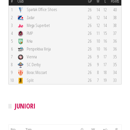
#
Club
GP
W
L
Points
Spartak Office Shoes
1
26
14
12
40
2
Zadar
26
12
14
38
3
Mega Superbet
26
12
14
38
4
FMP
26
11
15
37
5
Krka
26
10
16
36
6
Perspektiva Ilirija
26
10
16
36
7
Vienna
26
9
17
35
8
SC Derby
26
9
17
35
9
Borac Mozzart
26
8
18
34
10
Split
26
7
19
33
JUNIORI
No.
Tim
G
W
+/-
P