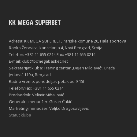
KK MEGA SUPERBET
Adresa: KK MEGA SUPERBET, Pariske komune 20, Hala sportova
Ranko Žeravica, kancelarija 4, Novi Beograd, Srbija
Telefon: +381 11 655 0214 Fax: +381 11 655 0214
E-mail: klub@bcmegabasket.net
Sekretarijat kluba: Trening centar „Dejan Milojević“, Braće
Jerković 119a, Beograd
Radno vreme: ponedeljak-petak od 9-15h
Telefon/Fax: +381 11 655 0214
Predsednik: Velimir Mihailović
Generalni menadžer: Goran Ćakić
Marketing menadžer: Veljko Dragosavljević
Statut kluba