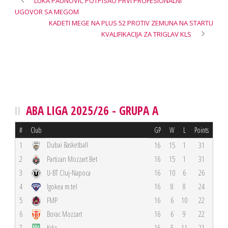
LUKA PAUNOVIĆ POTPISAO PRVI PROFESIONALNI
UGOVOR SA MEGOM
KADETI MEGE NA PLUS 52 PROTIV ZEMUNA NA STARTU
KVALIFIKACIJA ZA TRIGLAV KLS
ABA LIGA 2025/26 - GRUPA A
#
Club
GP
W
L
Points
Dubai Basketball
1
16
15
1
31
2
Partizan Mozzart Bet
16
15
1
31
3
U-BT Cluj-Napoca
16
10
6
26
4
Igokea m:tel
16
8
8
24
5
FMP
16
6
10
22
6
Borac Mozzart
16
6
9
22
7
Krka
16
5
11
21