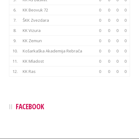
6.
KK Beovuk 72
0
0
0
0
7.
ŠKK Zvezdara
0
0
0
0
8.
KK Vizura
0
0
0
0
9.
KK Zemun
0
0
0
0
10.
Košarkaška Akademija Rebrača
0
0
0
0
11.
KK Mladost
0
0
0
0
12.
KK Ras
0
0
0
0
FACEBOOK