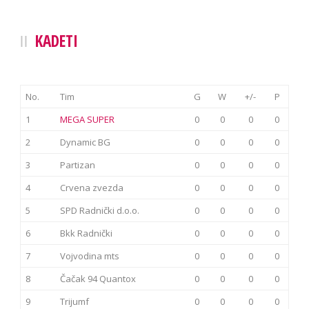
KADETI
No.
Tim
G
W
+/-
P
1
MEGA SUPER
0
0
0
0
2
Dynamic BG
0
0
0
0
3
Partizan
0
0
0
0
4
Crvena zvezda
0
0
0
0
5
SPD Radnički d.o.o.
0
0
0
0
6
Bkk Radnički
0
0
0
0
7
Vojvodina mts
0
0
0
0
8
Čačak 94 Quantox
0
0
0
0
9
Trijumf
0
0
0
0