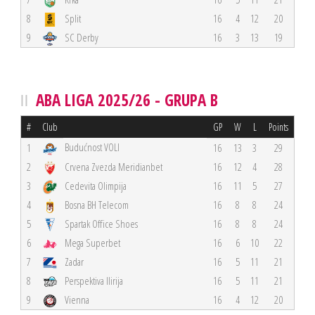
8
Split
16
4
12
20
9
SC Derby
16
3
13
19
ABA LIGA 2025/26 - GRUPA B
#
Club
GP
W
L
Points
Budućnost VOLI
1
16
13
3
29
2
Crvena Zvezda Meridianbet
16
12
4
28
3
Cedevita Olimpija
16
11
5
27
4
Bosna BH Telecom
16
8
8
24
5
Spartak Office Shoes
16
8
8
24
6
Mega Superbet
16
6
10
22
7
Zadar
16
5
11
21
8
Perspektiva Ilirija
16
5
11
21
9
Vienna
16
4
12
20