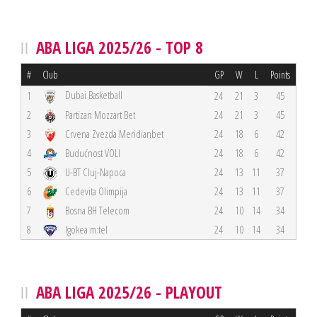
ABA LIGA 2025/26 - TOP 8
#
Club
GP
W
L
Points
Dubai Basketball
1
24
21
3
45
2
Partizan Mozzart Bet
24
21
3
45
3
Crvena Zvezda Meridianbet
24
18
6
42
4
Budućnost VOLI
24
18
6
42
5
U-BT Cluj-Napoca
24
13
11
37
6
Cedevita Olimpija
24
13
11
37
7
Bosna BH Telecom
24
10
14
34
8
Igokea m:tel
24
10
14
34
ABA LIGA 2025/26 - PLAYOUT