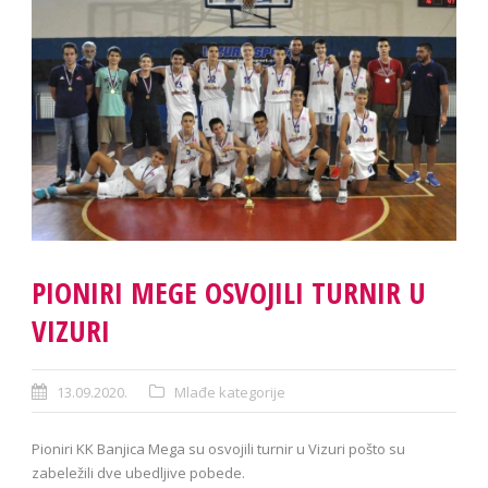
PIONIRI MEGE OSVOJILI TURNIR U
VIZURI
13.09.2020.
Mlađe kategorije
Pioniri KK Banjica Mega su osvojili turnir u Vizuri pošto su
zabeležili dve ubedljive pobede.