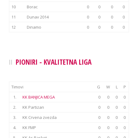
10
Borac
0
0
0
0
11
Dunav 2014
0
0
0
0
12
Dinamo
0
0
0
0
PIONIRI - KVALITETNA LIGA
Timovi
G
W
L
P
1.
KK BANJICA MEGA
0
0
0
0
2.
KK Partizan
0
0
0
0
3.
KK Crvena zvezda
0
0
0
0
4.
KK FMP
0
0
0
0
5.
KK As Basket
0
0
0
0