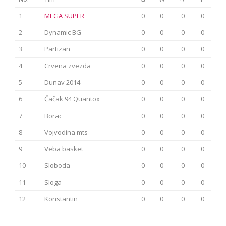
1
MEGA SUPER
0
0
0
0
2
Dynamic BG
0
0
0
0
3
Partizan
0
0
0
0
4
Crvena zvezda
0
0
0
0
5
Dunav 2014
0
0
0
0
6
Čačak 94 Quantox
0
0
0
0
7
Borac
0
0
0
0
8
Vojvodina mts
0
0
0
0
9
Veba basket
0
0
0
0
10
Sloboda
0
0
0
0
11
Sloga
0
0
0
0
12
Konstantin
0
0
0
0