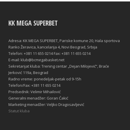
KK MEGA SUPERBET
Adresa: KK MEGA SUPERBET, Pariske komune 20, Hala sportova
Ranko Žeravica, kancelarija 4, Novi Beograd, Srbija
Telefon: +381 11 655 0214 Fax: +381 11 655 0214
E-mail: klub@bcmegabasket.net
Sekretarijat kluba: Trening centar „Dejan Milojević“, Braće
Jerković 119a, Beograd
Radno vreme: ponedeljak-petak od 9-15h
Telefon/Fax: +381 11 655 0214
Predsednik: Velimir Mihailović
Generalni menadžer: Goran Ćakić
Marketing menadžer: Veljko Dragosavljević
Statut kluba