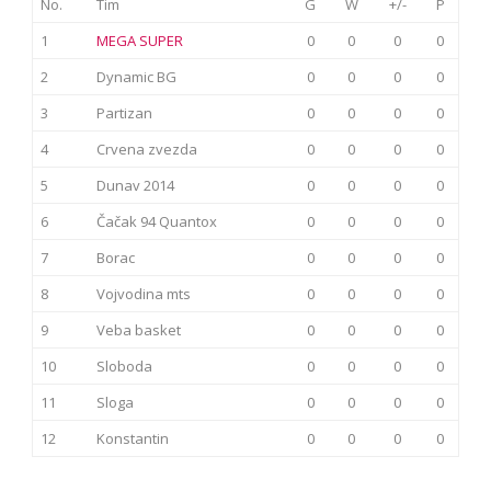
No.
Tim
G
W
+/-
P
1
MEGA SUPER
0
0
0
0
2
Dynamic BG
0
0
0
0
3
Partizan
0
0
0
0
4
Crvena zvezda
0
0
0
0
5
Dunav 2014
0
0
0
0
6
Čačak 94 Quantox
0
0
0
0
7
Borac
0
0
0
0
8
Vojvodina mts
0
0
0
0
9
Veba basket
0
0
0
0
10
Sloboda
0
0
0
0
11
Sloga
0
0
0
0
12
Konstantin
0
0
0
0