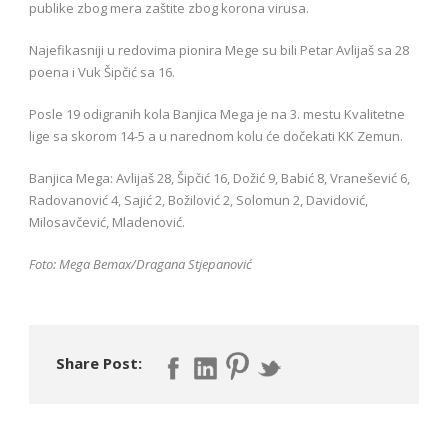
publike zbog mera zaštite zbog korona virusa.
Najefikasniji u redovima pionira Mege su bili Petar Avlijaš sa 28
poena i Vuk Šipčić sa 16.
Posle 19 odigranih kola Banjica Mega je na 3. mestu Kvalitetne
lige sa skorom 14-5 a u narednom kolu će dočekati KK Zemun.
Banjica Mega: Avlijaš 28, Šipčić 16, Dožić 9, Babić 8, Vranešević 6,
Radovanović 4, Sajić 2, Božilović 2, Solomun 2, Davidović,
Milosavčević, Mladenović.
Foto: Mega Bemax/Dragana Stjepanović
Share Post: