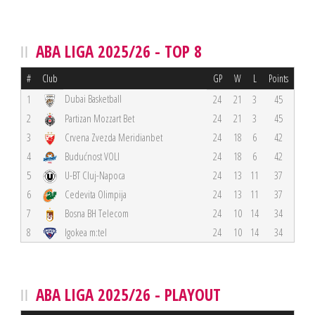
ABA LIGA 2025/26 - TOP 8
#
Club
GP
W
L
Points
Dubai Basketball
1
24
21
3
45
2
Partizan Mozzart Bet
24
21
3
45
3
Crvena Zvezda Meridianbet
24
18
6
42
4
Budućnost VOLI
24
18
6
42
5
U-BT Cluj-Napoca
24
13
11
37
6
Cedevita Olimpija
24
13
11
37
7
Bosna BH Telecom
24
10
14
34
8
Igokea m:tel
24
10
14
34
ABA LIGA 2025/26 - PLAYOUT