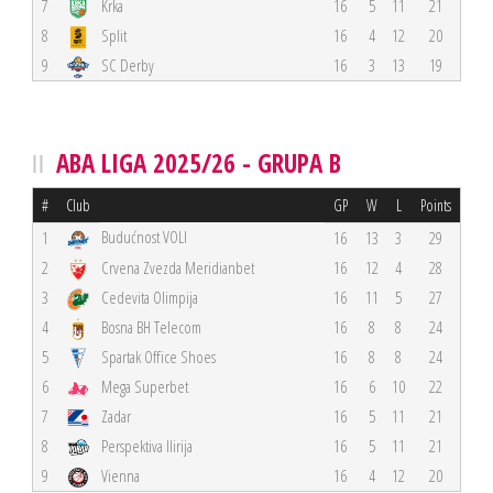
7
Krka
16
5
11
21
8
Split
16
4
12
20
9
SC Derby
16
3
13
19
ABA LIGA 2025/26 - GRUPA B
#
Club
GP
W
L
Points
Budućnost VOLI
1
16
13
3
29
2
Crvena Zvezda Meridianbet
16
12
4
28
3
Cedevita Olimpija
16
11
5
27
4
Bosna BH Telecom
16
8
8
24
5
Spartak Office Shoes
16
8
8
24
6
Mega Superbet
16
6
10
22
7
Zadar
16
5
11
21
8
Perspektiva Ilirija
16
5
11
21
9
Vienna
16
4
12
20