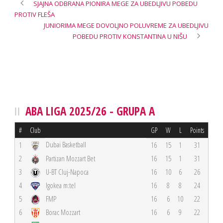
SJAJNA ODBRANA PIONIRA MEGE ZA UBEDLJIVU POBEDU
PROTIV FLEŠA
JUNIORIMA MEGE DOVOLJNO POLUVREME ZA UBEDLJIVU
POBEDU PROTIV KONSTANTINA U NIŠU
ABA LIGA 2025/26 - GRUPA A
#
Club
GP
W
L
Points
Dubai Basketball
1
16
15
1
31
2
Partizan Mozzart Bet
16
15
1
31
3
U-BT Cluj-Napoca
16
10
6
26
4
Igokea m:tel
16
8
8
24
5
FMP
16
6
10
22
6
Borac Mozzart
16
6
9
22