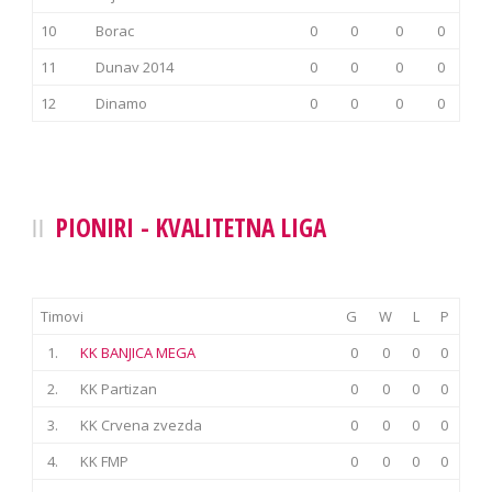
10
Borac
0
0
0
0
11
Dunav 2014
0
0
0
0
12
Dinamo
0
0
0
0
PIONIRI - KVALITETNA LIGA
Timovi
G
W
L
P
1.
KK BANJICA MEGA
0
0
0
0
2.
KK Partizan
0
0
0
0
3.
KK Crvena zvezda
0
0
0
0
4.
KK FMP
0
0
0
0