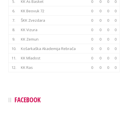
5.
KK As Basket
0
0
0
0
6.
KK Beovuk 72
0
0
0
0
7.
ŠKK Zvezdara
0
0
0
0
8.
KK Vizura
0
0
0
0
9.
KK Zemun
0
0
0
0
10.
Košarkaška Akademija Rebrača
0
0
0
0
11.
KK Mladost
0
0
0
0
12.
KK Ras
0
0
0
0
FACEBOOK