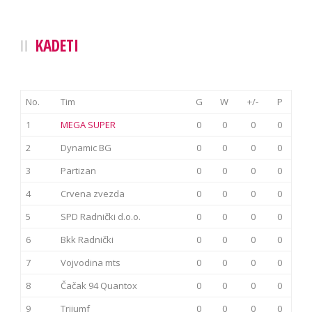
KADETI
No.
Tim
G
W
+/-
P
1
MEGA SUPER
0
0
0
0
2
Dynamic BG
0
0
0
0
3
Partizan
0
0
0
0
4
Crvena zvezda
0
0
0
0
5
SPD Radnički d.o.o.
0
0
0
0
6
Bkk Radnički
0
0
0
0
7
Vojvodina mts
0
0
0
0
8
Čačak 94 Quantox
0
0
0
0
9
Trijumf
0
0
0
0