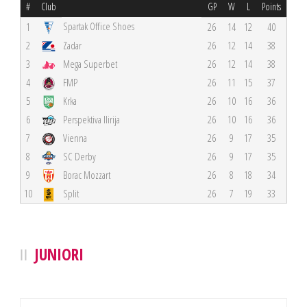
#
Club
GP
W
L
Points
Spartak Office Shoes
1
26
14
12
40
2
Zadar
26
12
14
38
3
Mega Superbet
26
12
14
38
4
FMP
26
11
15
37
5
Krka
26
10
16
36
6
Perspektiva Ilirija
26
10
16
36
7
Vienna
26
9
17
35
8
SC Derby
26
9
17
35
9
Borac Mozzart
26
8
18
34
10
Split
26
7
19
33
JUNIORI