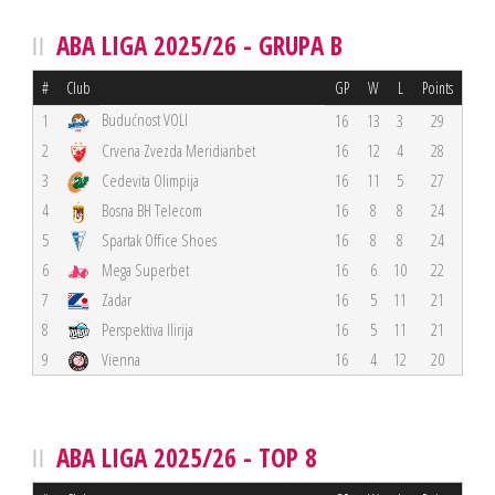
ABA LIGA 2025/26 - GRUPA B
#
Club
GP
W
L
Points
Budućnost VOLI
1
16
13
3
29
2
Crvena Zvezda Meridianbet
16
12
4
28
3
Cedevita Olimpija
16
11
5
27
4
Bosna BH Telecom
16
8
8
24
5
Spartak Office Shoes
16
8
8
24
6
Mega Superbet
16
6
10
22
7
Zadar
16
5
11
21
8
Perspektiva Ilirija
16
5
11
21
9
Vienna
16
4
12
20
ABA LIGA 2025/26 - TOP 8