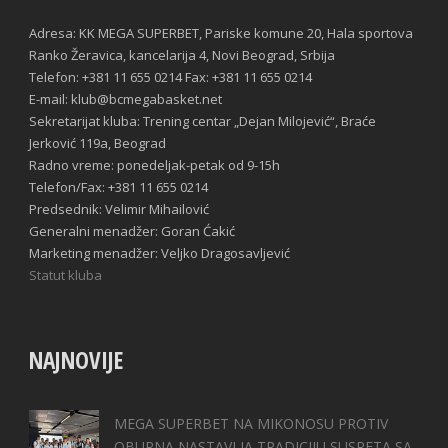
Adresa: KK MEGA SUPERBET, Pariske komune 20, Hala sportova
Ranko Žeravica, kancelarija 4, Novi Beograd, Srbija
Telefon: +381 11 655 0214 Fax: +381 11 655 0214
E-mail: klub@bcmegabasket.net
Sekretarijat kluba: Trening centar „Dejan Milojević“, Braće
Jerković 119a, Beograd
Radno vreme: ponedeljak-petak od 9-15h
Telefon/Fax: +381 11 655 0214
Predsednik: Velimir Mihailović
Generalni menadžer: Goran Ćakić
Marketing menadžer: Veljko Dragosavljević
Statut kluba
NAJNOVIJE
MEGA SUPERBET NA MIKONOSU PROTIV
OBURNA NASTAVLJA TRADICIJU SUSRETA SA