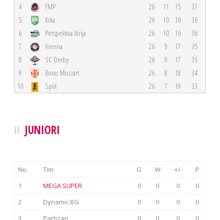
4
FMP
26
11
15
37
5
Krka
26
10
16
36
6
Perspektiva Ilirija
26
10
16
36
7
Vienna
26
9
17
35
8
SC Derby
26
9
17
35
9
Borac Mozzart
26
8
18
34
10
Split
26
7
19
33
JUNIORI
No.
Tim
G
W
+/-
P
1
MEGA SUPER
0
0
0
0
2
Dynamic BG
0
0
0
0
3
Partizan
0
0
0
0