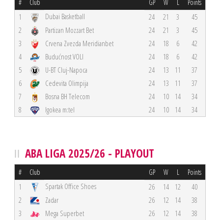
#
Club
GP
W
L
Points
Dubai Basketball
1
24
21
3
45
2
Partizan Mozzart Bet
24
21
3
45
3
Crvena Zvezda Meridianbet
24
18
6
42
4
Budućnost VOLI
24
18
6
42
5
U-BT Cluj-Napoca
24
13
11
37
6
Cedevita Olimpija
24
13
11
37
7
Bosna BH Telecom
24
10
14
34
8
Igokea m:tel
24
10
14
34
ABA LIGA 2025/26 - PLAYOUT
#
Club
GP
W
L
Points
Spartak Office Shoes
1
26
14
12
40
2
Zadar
26
12
14
38
3
Mega Superbet
26
12
14
38