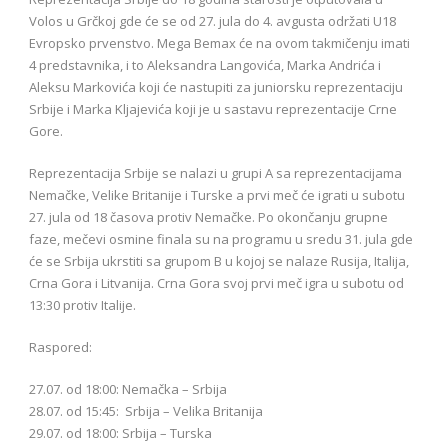
Volos u Grčkoj gde će se od 27. jula do 4. avgusta održati U18
Evropsko prvenstvo. Mega Bemax će na ovom takmičenju imati
4 predstavnika, i to Aleksandra Langovića, Marka Andrića i
Aleksu Markovića koji će nastupiti za juniorsku reprezentaciju
Srbije i Marka Kljajevića koji je u sastavu reprezentacije Crne
Gore.
Reprezentacija Srbije se nalazi u grupi A sa reprezentacijama
Nemačke, Velike Britanije i Turske a prvi meč će igrati u subotu
27. jula od 18 časova protiv Nemačke. Po okončanju grupne
faze, mečevi osmine finala su na programu u sredu 31. jula gde
će se Srbija ukrstiti sa grupom B u kojoj se nalaze Rusija, Italija,
Crna Gora i Litvanija. Crna Gora svoj prvi meč igra u subotu od
13:30 protiv Italije.
Raspored:
27.07. od 18:00: Nemačka – Srbija
28.07. od 15:45: Srbija – Velika Britanija
29.07. od 18:00: Srbija – Turska