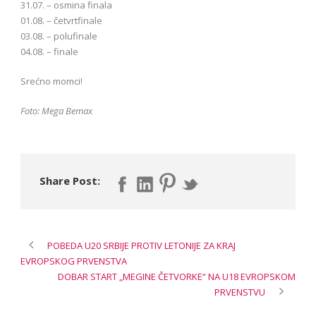
31.07. – osmina finala
01.08. – četvrtfinale
03.08. – polufinale
04.08. – finale
Srećno momci!
Foto: Mega Bemax
Share Post:
POBEDA U20 SRBIJE PROTIV LETONIJE ZA KRAJ
EVROPSKOG PRVENSTVA
DOBAR START „MEGINE ČETVORKE“ NA U18 EVROPSKOM
PRVENSTVU