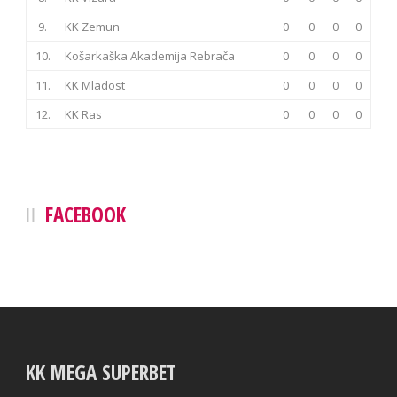
9.
KK Zemun
0
0
0
0
10.
Košarkaška Akademija Rebrača
0
0
0
0
11.
KK Mladost
0
0
0
0
12.
KK Ras
0
0
0
0
FACEBOOK
KK MEGA SUPERBET