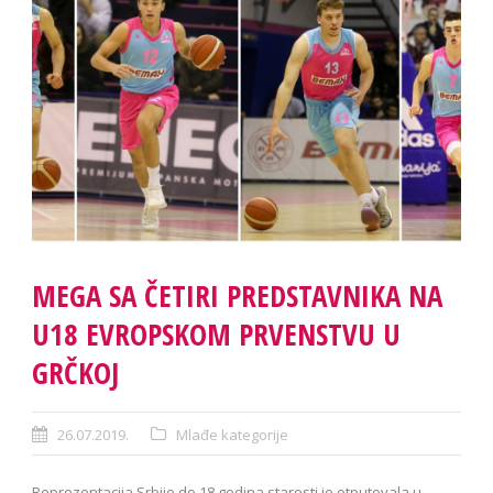
MEGA SA ČETIRI PREDSTAVNIKA NA
U18 EVROPSKOM PRVENSTVU U
GRČKOJ
26.07.2019.
Mlađe kategorije
Reprezentacija Srbije do 18 godina starosti je otputovala u