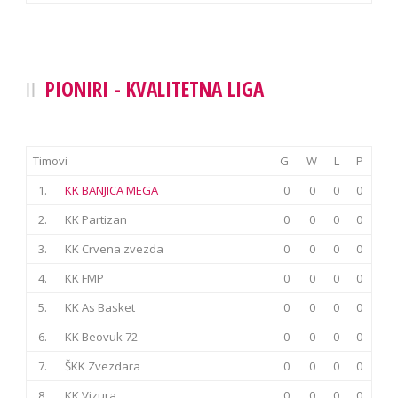
PIONIRI - KVALITETNA LIGA
Timovi
G
W
L
P
1.
KK BANJICA MEGA
0
0
0
0
2.
KK Partizan
0
0
0
0
3.
KK Crvena zvezda
0
0
0
0
4.
KK FMP
0
0
0
0
5.
KK As Basket
0
0
0
0
6.
KK Beovuk 72
0
0
0
0
7.
ŠKK Zvezdara
0
0
0
0
8.
KK Vizura
0
0
0
0