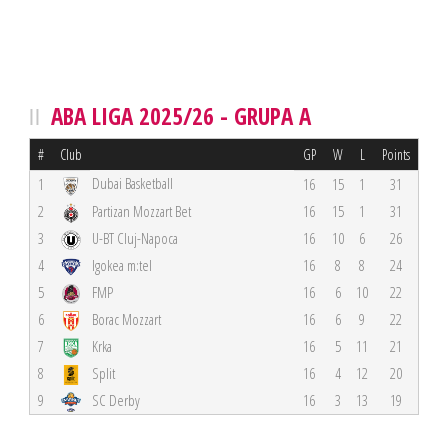
ABA LIGA 2025/26 - GRUPA A
#
Club
GP
W
L
Points
Dubai Basketball
1
16
15
1
31
2
Partizan Mozzart Bet
16
15
1
31
3
U-BT Cluj-Napoca
16
10
6
26
4
Igokea m:tel
16
8
8
24
5
FMP
16
6
10
22
6
Borac Mozzart
16
6
9
22
7
Krka
16
5
11
21
8
Split
16
4
12
20
9
SC Derby
16
3
13
19