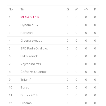
No.
Tim
G
W
+/-
P
1
MEGA SUPER
0
0
0
0
2
Dynamic BG
0
0
0
0
3
Partizan
0
0
0
0
4
Crvena zvezda
0
0
0
0
5
SPD Radnički d.o.o.
0
0
0
0
6
Bkk Radnički
0
0
0
0
7
Vojvodina mts
0
0
0
0
8
Čačak 94 Quantox
0
0
0
0
9
Trijumf
0
0
0
0
10
Borac
0
0
0
0
11
Dunav 2014
0
0
0
0
12
Dinamo
0
0
0
0