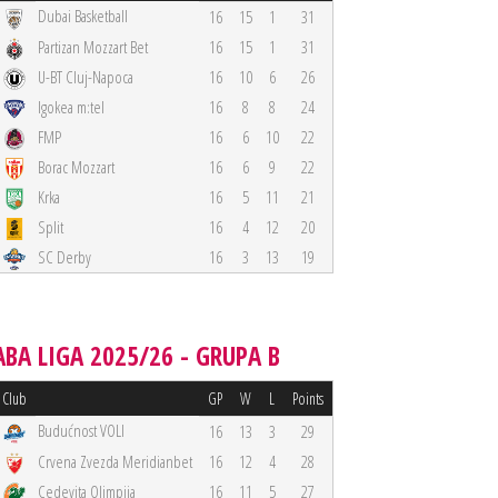
Dubai Basketball
16
15
1
31
Partizan Mozzart Bet
16
15
1
31
U-BT Cluj-Napoca
16
10
6
26
Igokea m:tel
16
8
8
24
FMP
16
6
10
22
Borac Mozzart
16
6
9
22
Krka
16
5
11
21
Split
16
4
12
20
SC Derby
16
3
13
19
ABA LIGA 2025/26 - GRUPA B
Club
GP
W
L
Points
Budućnost VOLI
16
13
3
29
Crvena Zvezda Meridianbet
16
12
4
28
Cedevita Olimpija
16
11
5
27