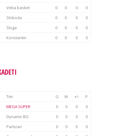
Veba basket
0
0
0
0
Sloboda
0
0
0
0
Sloga
0
0
0
0
Konstantin
0
0
0
0
KADETI
Tim
G
W
+/-
P
MEGA SUPER
0
0
0
0
Dynamic BG
0
0
0
0
Partizan
0
0
0
0