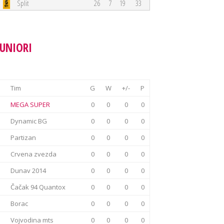
Split
26
7
19
33
JUNIORI
Tim
G
W
+/-
P
MEGA SUPER
0
0
0
0
Dynamic BG
0
0
0
0
Partizan
0
0
0
0
Crvena zvezda
0
0
0
0
Dunav 2014
0
0
0
0
Čačak 94 Quantox
0
0
0
0
Borac
0
0
0
0
Vojvodina mts
0
0
0
0