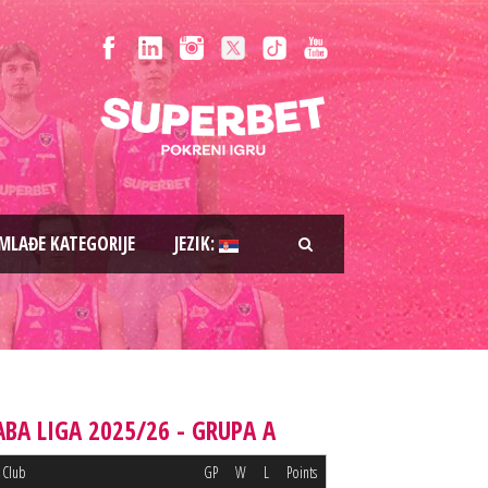
MLAĐE KATEGORIJE
JEZIK:
ABA LIGA 2025/26 - GRUPA A
Club
GP
W
L
Points