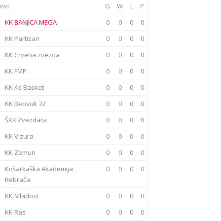
ovi
G
W
L
P
KK BANJICA MEGA
0
0
0
0
KK Partizan
0
0
0
0
KK Crvena zvezda
0
0
0
0
KK FMP
0
0
0
0
KK As Basket
0
0
0
0
KK Beovuk 72
0
0
0
0
ŠKK Zvezdara
0
0
0
0
KK Vizura
0
0
0
0
KK Zemun
0
0
0
0
Košarkaška Akademija
0
0
0
0
Rebrača
KK Mladost
0
0
0
0
KK Ras
0
0
0
0