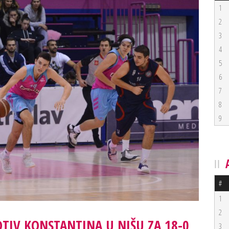
1
2
3
4
5
6
7
8
9
#
1
2
OTIV KONSTANTINA U NIŠU ZA 18-0
3