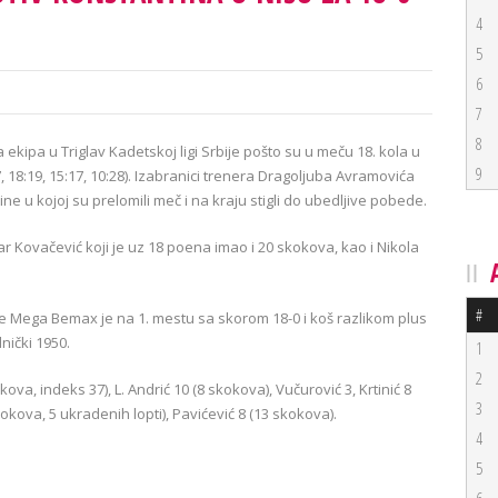
4
5
6
7
8
kipa u Triglav Kadetskoj ligi Srbije pošto su u meču 18. kola u
9
, 18:19, 15:17, 10:28). Izabranici trenera Dragoljuba Avramovića
ne u kojoj su prelomili meč i na kraju stigli do ubedljive pobede.
r Kovačević koji je uz 18 poena imao i 20 skokova, kao i Nikola
#
ije Mega Bemax je na 1. mestu sa skorom 18-0 i koš razlikom plus
ički 1950.
1
2
va, indeks 37), L. Andrić 10 (8 skokova), Vučurović 3, Krtinić 8
3
kokova, 5 ukradenih lopti), Pavićević 8 (13 skokova).
4
5