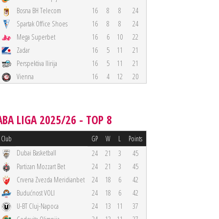
Bosna BH Telecom
16
8
8
24
Spartak Office Shoes
16
8
8
24
Mega Superbet
16
6
10
22
Zadar
16
5
11
21
Perspektiva Ilirija
16
5
11
21
Vienna
16
4
12
20
ABA LIGA 2025/26 - TOP 8
Club
GP
W
L
Points
Dubai Basketball
24
21
3
45
Partizan Mozzart Bet
24
21
3
45
Crvena Zvezda Meridianbet
24
18
6
42
Budućnost VOLI
24
18
6
42
U-BT Cluj-Napoca
24
13
11
37