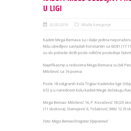
U LIGI
02.03.2019.
Mlađe kategorije
Kadeti Mega Bemaxa su i dalje jedina neporažena e
Nišu ubedljivo savladali Konstantin sa 60:81 (17:17
su do pobede došli posle odlične poslednje četvrti
Najefikasniji u redovima Mega Bemaxa su bili Peta
Milošević sa 16 poena.
Posle 18 odigranih kola Triglav Kadetske lige Srb
672 a u narednom kolu kadeti Mege dočekuju Radn
Mega Bemax: Milošević 16, P. Kovačević 18 (20 skoko
(11 skokova), Stanojević 6, Tošaković, Milić 12 (9 s
Foto: Mega Bemax/Dragana Stjepanović