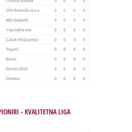
Crvena zvezda
0
0
0
0
SPD Radnički d.o.o.
0
0
0
0
Bkk Radnički
0
0
0
0
Vojvodina mts
0
0
0
0
Čačak 94 Quantox
0
0
0
0
Trijumf
0
0
0
0
Borac
0
0
0
0
Dunav 2014
0
0
0
0
Dinamo
0
0
0
0
PIONIRI - KVALITETNA LIGA