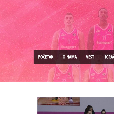
PОČETAK
O NAMA
VESTI
IGRA