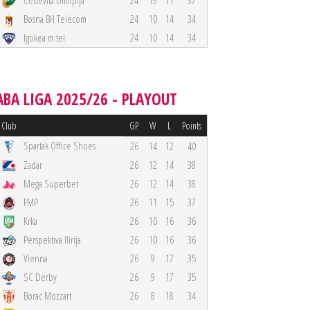
Cedevita Olimpija
24
13
11
37
Bosna BH Telecom
24
10
14
34
Igokea m:tel
24
10
14
34
ABA LIGA 2025/26 - PLAYOUT
Club
GP
W
L
Points
Spartak Office Shoes
26
14
12
40
Zadar
26
12
14
38
Mega Superbet
26
12
14
38
FMP
26
11
15
37
Krka
26
10
16
36
Perspektiva Ilirija
26
10
16
36
Vienna
26
9
17
35
SC Derby
26
9
17
35
Borac Mozzart
26
8
18
34