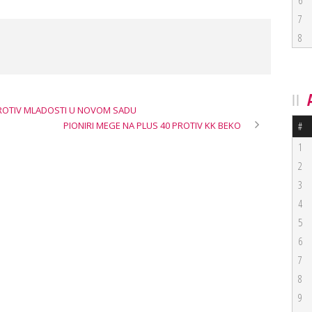
6
7
8
 PROTIV MLADOSTI U NOVOM SADU
PIONIRI MEGE NA PLUS 40 PROTIV KK BEKO
#
1
2
3
4
5
6
7
8
9