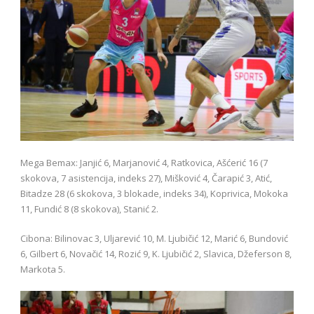
Mega Bemax: Janjić 6, Marjanović 4, Ratkovica, Ašćerić 16 (7
skokova, 7 asistencija, indeks 27), Mišković 4, Čarapić 3, Atić,
Bitadze 28 (6 skokova, 3 blokade, indeks 34), Koprivica, Mokoka
11, Fundić 8 (8 skokova), Stanić 2.
Cibona: Bilinovac 3, Uljarević 10, M. Ljubičić 12, Marić 6, Bundović
6, Gilbert 6, Novačić 14, Rozić 9, K. Ljubičić 2, Slavica, Džeferson 8,
Markota 5.