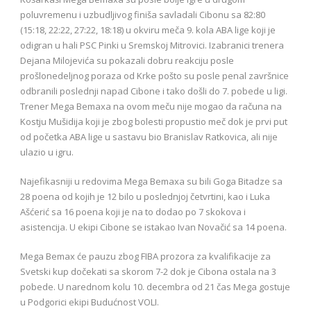
poluvremenu i uzbudljivog finiša savladali Cibonu sa 82:80
(15:18, 22:22, 27:22, 18:18) u okviru meča 9. kola ABA lige koji je
odigran u hali PSC Pinki u Sremskoj Mitrovici. Izabranici trenera
Dejana Milojevića su pokazali dobru reakciju posle
prošlonedeljnog poraza od Krke pošto su posle penal završnice
odbranili poslednji napad Cibone i tako došli do 7. pobede u ligi.
Trener Mega Bemaxa na ovom meču nije mogao da računa na
Kostju Mušidija koji je zbog bolesti propustio meč dok je prvi put
od početka ABA lige u sastavu bio Branislav Ratkovica, ali nije
ulazio u igru.
Najefikasniji u redovima Mega Bemaxa su bili Goga Bitadze sa
28 poena od kojih je 12 bilo u poslednjoj četvrtini, kao i Luka
Ašćerić sa 16 poena koji je na to dodao po 7 skokova i
asistencija. U ekipi Cibone se istakao Ivan Novačić sa 14 poena.
Mega Bemax će pauzu zbog FIBA prozora za kvalifikacije za
Svetski kup dočekati sa skorom 7-2 dok je Cibona ostala na 3
pobede. U narednom kolu 10. decembra od 21 čas Mega gostuje
u Podgorici ekipi Budućnost VOLI.