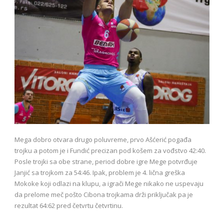
Mega dobro otvara drugo poluvreme, prvo Ašćerić pogađa
trojku a potom je i Fundić precizan pod košem za vođstvo 42:40.
Posle trojki sa obe strane, period dobre igre Mege potvrđuje
Janjić sa trojkom za 54:46. Ipak, problem je 4. lična greška
Mokoke koji odlazi na klupu, a igrači Mege nikako ne uspevaju
da prelome meč pošto Cibona trojkama drži priključak pa je
rezultat 64:62 pred četvrtu četvrtinu.