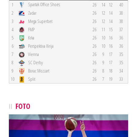
Spartak Office Shoes
1
26
14
12
40
2
Zadar
26
12
14
38
3
Mega Superbet
26
12
14
38
4
FMP
26
11
15
37
5
Krka
26
10
16
36
6
Perspektiva Ilirija
26
10
16
36
7
Vienna
26
9
17
35
8
SC Derby
26
9
17
35
9
Borac Mozzart
26
8
18
34
10
Split
26
7
19
33
FOTO