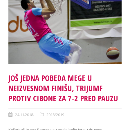
JOŠ JEDNA POBEDA MEGE U
NEIZVESNOM FINIŠU, TRIJUMF
PROTIV CIBONE ZA 7-2 PRED PAUZU
24.11.2018.
2018/2019
Košarkaši Mega Bemaxa su posle bolje igre u drugom