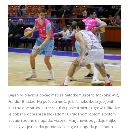
Dejan Milojević je počeo meč sa petorkom Ašćerić, Mokoka, Atić,
Fundić i Bitadze. Na početku meča je bilo nekoliko izgubljenih
lopti na obe strane pa je rezultat posle 4 minuta igre 4:3. Bitadze
je dobar u odbrani sa blokadom i ukradenom loptom a potom
vezuje i poene u napadu. Ašćerić i Marjanović pogađaju trojke
za 12:7, ali je usledio period slabije igre u napadu pa Cibona