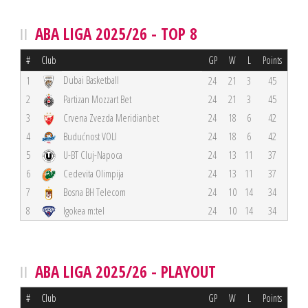
ABA LIGA 2025/26 - TOP 8
#
Club
GP
W
L
Points
Dubai Basketball
1
24
21
3
45
2
Partizan Mozzart Bet
24
21
3
45
3
Crvena Zvezda Meridianbet
24
18
6
42
4
Budućnost VOLI
24
18
6
42
5
U-BT Cluj-Napoca
24
13
11
37
6
Cedevita Olimpija
24
13
11
37
7
Bosna BH Telecom
24
10
14
34
8
Igokea m:tel
24
10
14
34
ABA LIGA 2025/26 - PLAYOUT
#
Club
GP
W
L
Points