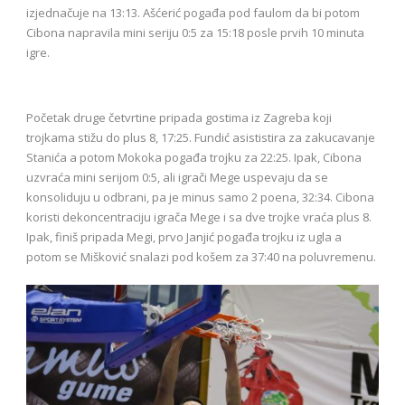
izjednačuje na 13:13. Ašćerić pogađa pod faulom da bi potom
Cibona napravila mini seriju 0:5 za 15:18 posle prvih 10 minuta
igre.
Početak druge četvrtine pripada gostima iz Zagreba koji
trojkama stižu do plus 8, 17:25. Fundić asististira za zakucavanje
Stanića a potom Mokoka pogađa trojku za 22:25. Ipak, Cibona
uzvraća mini serijom 0:5, ali igrači Mege uspevaju da se
konsoliduju u odbrani, pa je minus samo 2 poena, 32:34. Cibona
koristi dekoncentraciju igrača Mege i sa dve trojke vraća plus 8.
Ipak, finiš pripada Megi, prvo Janjić pogađa trojku iz ugla a
potom se Mišković snalazi pod košem za 37:40 na poluvremenu.