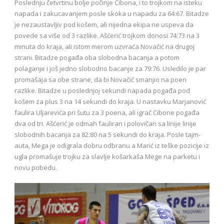
Poslednju četvrtinu bolje počinje Cibona, i to trojkom na isteku
napada i zakucavanjem posle skoka u napadu za 64:67. Bitadze
je nezaustavljiv pod košem, ali nijedna ekipa ne uspeva da
povede sa više od 3 razlike. Ašćerić trojkom donosi 74:73 na 3
minuta do kraja, ali istom merom uzvraća Novačić na drugoj
strani. Bitadze pogađa oba slobodna bacanja a potom
polaganje i još jedno slobodno bacanje za 79:76. Usledilo je par
promašaja sa obe strane, da bi Novačić smanjio na poen
razlike. Bitadze u poslednjoj sekundi napada pogađa pod
košem za plus 3 na 14 sekundi do kraja. U nastavku Marjanović
faulira Uljarevića pri šutu za 3 poena, ali igrač Cibone pogađa
dva od tri. Ašćerić je odmah fauliran i polovičan sa linije linije
slobodnih bacanja za 82:80 na 5 sekundi do kraja. Posle tajm-
auta, Mega je odigrala dobru odbranu a Marić iz teške pozicije iz
ugla promašuje trojku za slavlje košarkaša Mege na parketu i
novu pobedu.