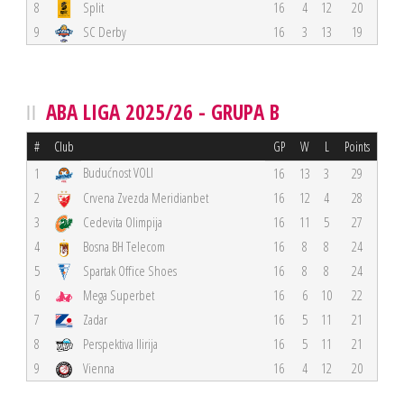
8
Split
16
4
12
20
9
SC Derby
16
3
13
19
ABA LIGA 2025/26 - GRUPA B
#
Club
GP
W
L
Points
Budućnost VOLI
1
16
13
3
29
2
Crvena Zvezda Meridianbet
16
12
4
28
3
Cedevita Olimpija
16
11
5
27
4
Bosna BH Telecom
16
8
8
24
5
Spartak Office Shoes
16
8
8
24
6
Mega Superbet
16
6
10
22
7
Zadar
16
5
11
21
8
Perspektiva Ilirija
16
5
11
21
9
Vienna
16
4
12
20