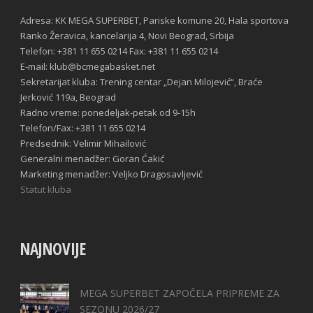
Adresa: KK MEGA SUPERBET, Pariske komune 20, Hala sportova
Ranko Žeravica, kancelarija 4, Novi Beograd, Srbija
Telefon: +381 11 655 0214 Fax: +381 11 655 0214
E-mail: klub@bcmegabasket.net
Sekretarijat kluba: Trening centar „Dejan Milojević“, Braće
Jerković 119a, Beograd
Radno vreme: ponedeljak-petak od 9-15h
Telefon/Fax: +381 11 655 0214
Predsednik: Velimir Mihailović
Generalni menadžer: Goran Ćakić
Marketing menadžer: Veljko Dragosavljević
Statut kluba
NAJNOVIJE
MEGA SUPERBET ZAPOČELA PRIPREME ZA
SEZONU 2026/27