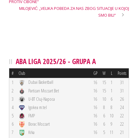
PROTIV CIBONE“
MILOJEVIĆ: „VELIKA POBEDA ZA NAS ZBOG SITUACIJE U KOJOJ
SMO BILI“
ABA LIGA 2025/26 - GRUPA A
#
Club
GP
W
L
Points
Dubai Basketball
1
16
15
1
31
2
Partizan Mozzart Bet
16
15
1
31
3
U-BT Cluj-Napoca
16
10
6
26
4
Igokea m:tel
16
8
8
24
5
FMP
16
6
10
22
6
Borac Mozzart
16
6
9
22
7
Krka
16
5
11
21