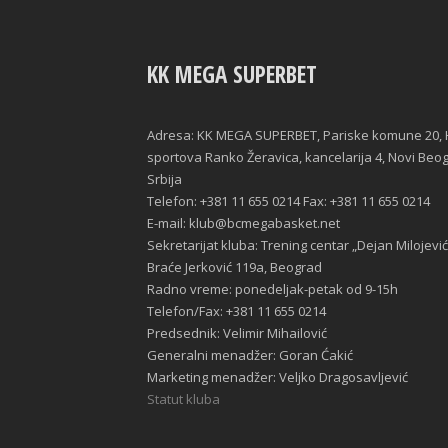
KK MEGA SUPERBET
Adresa: KK MEGA SUPERBET, Pariske komune 20, 
sportova Ranko Žeravica, kancelarija 4, Novi Beo
Srbija
Telefon: +381 11 655 0214 Fax: +381 11 655 0214
E-mail: klub@bcmegabasket.net
Sekretarijat kluba: Trening centar „Dejan Milojević
Braće Jerković 119a, Beograd
Radno vreme: ponedeljak-petak od 9-15h
Telefon/Fax: +381 11 655 0214
Predsednik: Velimir Mihailović
Generalni menadžer: Goran Ćakić
Marketing menadžer: Veljko Dragosavljević
Statut kluba