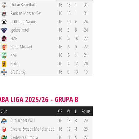
Dubai Basketball
16
15
1
31
Partizan Mozzart Bet
16
15
1
31
U-BT Cluj-Napoca
16
10
6
26
Igokea m:tel
16
8
8
24
FMP
16
6
10
22
Borac Mozzart
16
6
9
22
Krka
16
5
11
21
Split
16
4
12
20
SC Derby
16
3
13
19
ABA LIGA 2025/26 - GRUPA B
Club
GP
W
L
Points
Budućnost VOLI
16
13
3
29
Crvena Zvezda Meridianbet
16
12
4
28
Cedevita Olimpija
16
11
5
27