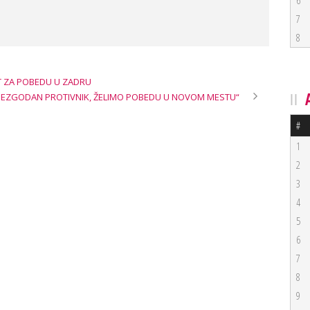
6
7
8
T ZA POBEDU U ZADRU
 NEZGODAN PROTIVNIK, ŽELIMO POBEDU U NOVOM MESTU“
#
1
2
3
4
5
6
7
8
9