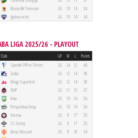
Cedevita Olimpija
24
13
11
37
Bosna BH Telecom
24
10
14
34
Igokea m:tel
24
10
14
34
ABA LIGA 2025/26 - PLAYOUT
Club
GP
W
L
Points
Spartak Office Shoes
26
14
12
40
Zadar
26
12
14
38
Mega Superbet
26
12
14
38
FMP
26
11
15
37
Krka
26
10
16
36
Perspektiva Ilirija
26
10
16
36
Vienna
26
9
17
35
SC Derby
26
9
17
35
Borac Mozzart
26
8
18
34