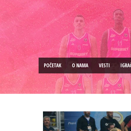
PОČETAK
O NAMA
VESTI
IGRA