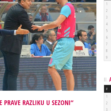
1
2
3
4
5
6
7
8
9
#
1
E PRAVE RAZLIKU U SEZONI“
2
3