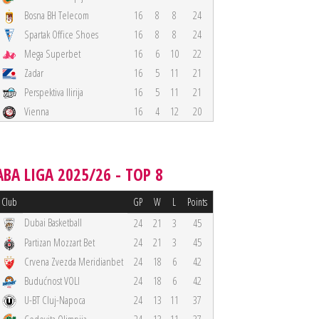
Bosna BH Telecom
16
8
8
24
Spartak Office Shoes
16
8
8
24
Mega Superbet
16
6
10
22
Zadar
16
5
11
21
Perspektiva Ilirija
16
5
11
21
Vienna
16
4
12
20
ABA LIGA 2025/26 - TOP 8
Club
GP
W
L
Points
Dubai Basketball
24
21
3
45
Partizan Mozzart Bet
24
21
3
45
Crvena Zvezda Meridianbet
24
18
6
42
Budućnost VOLI
24
18
6
42
U-BT Cluj-Napoca
24
13
11
37