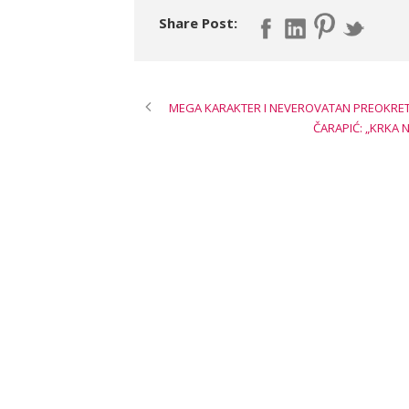
Share Post:
MEGA KARAKTER I NEVEROVATAN PREOKRE
ČARAPIĆ: „KRKA