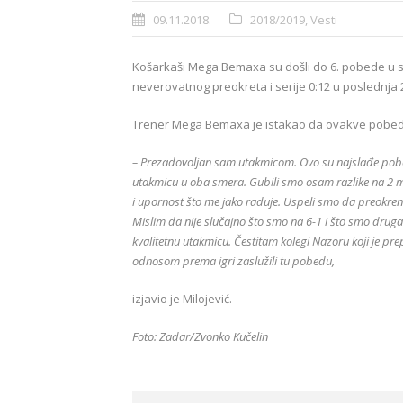
09.11.2018.
2018/2019
,
Vesti
Košarkaši Mega Bemaxa su došli do 6. pobede u sez
neverovatnog preokreta i serije 0:12 u poslednja 2
Trener Mega Bemaxa je istakao da ovakve pobede
– Prezadovoljan sam utakmicom. Ovo su najslađe pobed
utakmicu u oba smera. Gubili smo osam razlike na 2 mi
i upornost što me jako raduje. Uspeli smo da preokre
Mislim da nije slučajno što smo na 6-1 i što smo druga 
kvalitetnu utakmicu. Čestitam kolegi Nazoru koji je pre
odnosom prema igri zaslužili tu pobedu,
izjavio je Milojević.
Foto: Zadar/Zvonko Kučelin