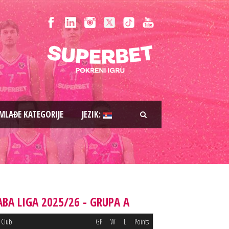
MLAĐE KATEGORIJE
JEZIK:
ABA LIGA 2025/26 - GRUPA A
Club
GP
W
L
Points