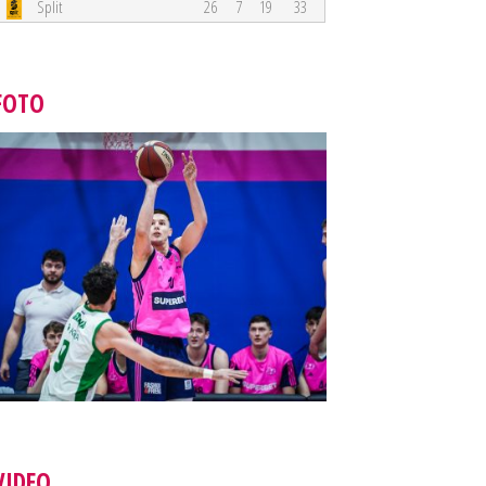
Split
26
7
19
33
FOTO
VIDEO