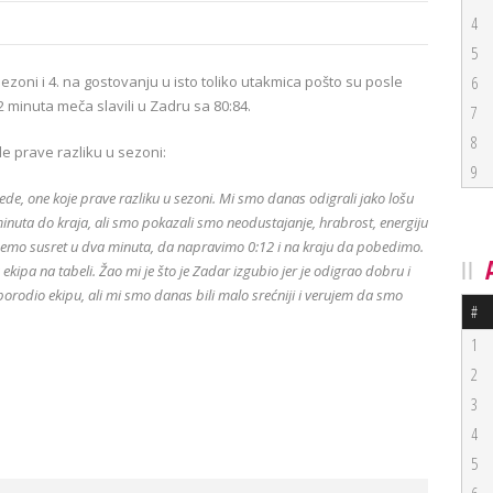
4
5
oni i 4. na gostovanju u isto toliko utakmica pošto su posle
6
 minuta meča slavili u Zadru sa 80:84.
7
8
 prave razliku u sezoni:
9
e, one koje prave razliku u sezoni. Mi smo danas odigrali jako lošu
nuta do kraja, ali smo pokazali smo neodustajanje, hrabrost, energiju
nemo susret u dva minuta, da napravimo 0:12 i na kraju da pobedimo.
ekipa na tabeli. Žao mi je što je Zadar izgubio jer je odigrao dobru i
porodio ekipu, ali mi smo danas bili malo srećniji i verujem da smo
#
1
2
3
4
5