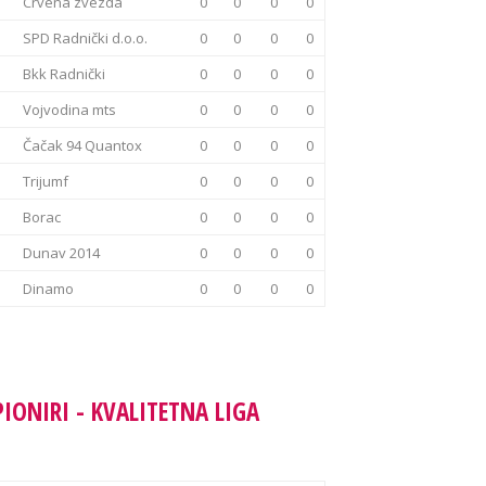
Crvena zvezda
0
0
0
0
SPD Radnički d.o.o.
0
0
0
0
Bkk Radnički
0
0
0
0
Vojvodina mts
0
0
0
0
Čačak 94 Quantox
0
0
0
0
Trijumf
0
0
0
0
Borac
0
0
0
0
Dunav 2014
0
0
0
0
Dinamo
0
0
0
0
PIONIRI - KVALITETNA LIGA