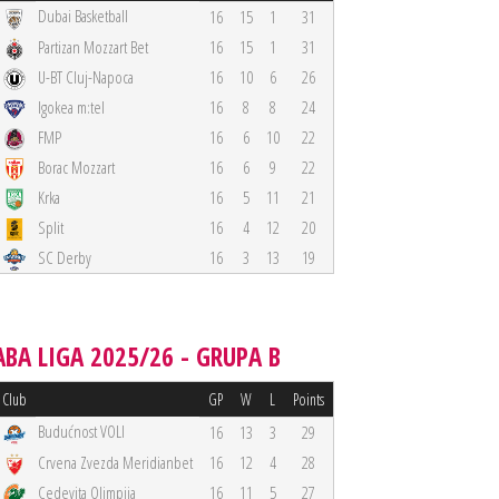
Dubai Basketball
16
15
1
31
Partizan Mozzart Bet
16
15
1
31
U-BT Cluj-Napoca
16
10
6
26
Igokea m:tel
16
8
8
24
FMP
16
6
10
22
Borac Mozzart
16
6
9
22
Krka
16
5
11
21
Split
16
4
12
20
SC Derby
16
3
13
19
ABA LIGA 2025/26 - GRUPA B
Club
GP
W
L
Points
Budućnost VOLI
16
13
3
29
Crvena Zvezda Meridianbet
16
12
4
28
Cedevita Olimpija
16
11
5
27