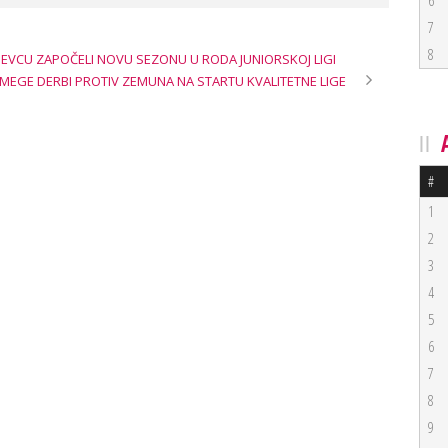
6
7
8
EVCU ZAPOČELI NOVU SEZONU U RODA JUNIORSKOJ LIGI
 MEGE DERBI PROTIV ZEMUNA NA STARTU KVALITETNE LIGE
#
1
2
3
4
5
6
7
8
9