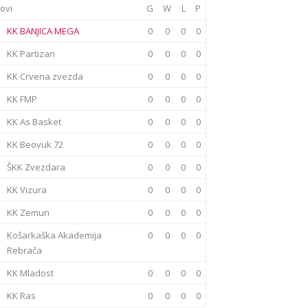
ovi
G
W
L
P
KK BANJICA MEGA
0
0
0
0
KK Partizan
0
0
0
0
KK Crvena zvezda
0
0
0
0
KK FMP
0
0
0
0
KK As Basket
0
0
0
0
KK Beovuk 72
0
0
0
0
ŠKK Zvezdara
0
0
0
0
KK Vizura
0
0
0
0
KK Zemun
0
0
0
0
Košarkaška Akademija
0
0
0
0
Rebrača
KK Mladost
0
0
0
0
KK Ras
0
0
0
0