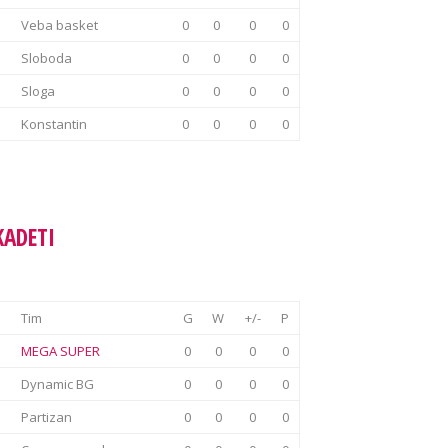
Veba basket
0
0
0
0
Sloboda
0
0
0
0
Sloga
0
0
0
0
Konstantin
0
0
0
0
KADETI
Tim
G
W
+/-
P
MEGA SUPER
0
0
0
0
Dynamic BG
0
0
0
0
Partizan
0
0
0
0