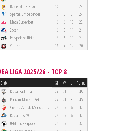
Bosna BH Telecom
16
8
8
24
Spartak Office Shoes
16
8
8
24
Mega Superbet
16
6
10
22
Zadar
16
5
11
21
Perspektiva Ilirija
16
5
11
21
Vienna
16
4
12
20
ABA LIGA 2025/26 - TOP 8
Club
GP
W
L
Points
Dubai Basketball
24
21
3
45
Partizan Mozzart Bet
24
21
3
45
Crvena Zvezda Meridianbet
24
18
6
42
Budućnost VOLI
24
18
6
42
U-BT Cluj-Napoca
24
13
11
37