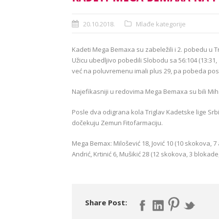
20.10.2018.
Mlađe kategorije
Kadeti Mega Bemaxa su zabeležili i 2. pobedu u Tri
Užicu ubedljivo pobedili Slobodu sa 56:104 (13:31, 
već na poluvremenu imali plus 29, pa pobeda posle
Najefikasniji u redovima Mega Bemaxa su bili Miha
Posle dva odigrana kola Triglav Kadetske lige S
dočekuju Zemun Fitofarmaciju.
Mega Bemax: Milošević 18, Jović 10 (10 skokova, 7 as
Andrić, Krtinić 6, Mušikić 28 (12 skokova, 3 blokade,
Share Post: