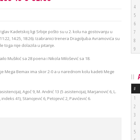
4
5
6
glav Kadetskoj ligi Srbije pošto su u 2. kolu na gostovanju u
7
11:22, 14:25, 18:26). Izabranici trenera Dragoljuba Avramovića su
8
 toga nije dolazila u pitanje.
9
ilo Mušikić sa 28 poena i Nikola Milošević sa 18.
rbije Mega Bemax ima skor 2-0 a u narednom kolu kadeti Mege
#
istencija), Agoč 9, M. Andrić 13 (5 asistencija), Marjanović 6, L.
1
 indeks 41), Stanojević 6, Petojević 2, Pavićević 6.
2
3
4
5