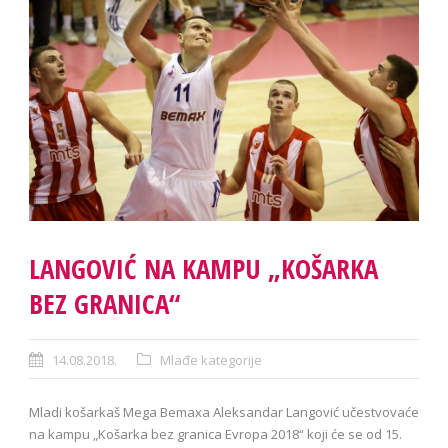
LANGOVIĆ NA KAMPU „KOŠARKA
BEZ GRANICA“
14.08.2018.
Mlađe kategorije
Mladi košarkaš Mega Bemaxa Aleksandar Langović učestvovaće
na kampu „Košarka bez granica Evropa 2018“ koji će se od 15.