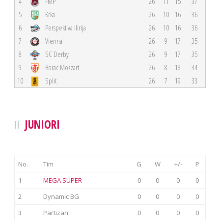
4
FMP
26
11
15
37
5
Krka
26
10
16
36
6
Perspektiva Ilirija
26
10
16
36
7
Vienna
26
9
17
35
8
SC Derby
26
9
17
35
9
Borac Mozzart
26
8
18
34
10
Split
26
7
19
33
JUNIORI
No.
Tim
G
W
+/-
P
1
MEGA SUPER
0
0
0
0
2
Dynamic BG
0
0
0
0
3
Partizan
0
0
0
0