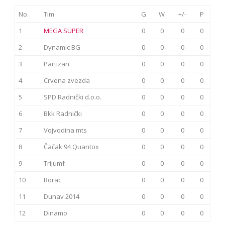
No.
Tim
G
W
+/-
P
1
MEGA SUPER
0
0
0
0
2
Dynamic BG
0
0
0
0
3
Partizan
0
0
0
0
4
Crvena zvezda
0
0
0
0
5
SPD Radnički d.o.o.
0
0
0
0
6
Bkk Radnički
0
0
0
0
7
Vojvodina mts
0
0
0
0
8
Čačak 94 Quantox
0
0
0
0
9
Trijumf
0
0
0
0
10
Borac
0
0
0
0
11
Dunav 2014
0
0
0
0
12
Dinamo
0
0
0
0