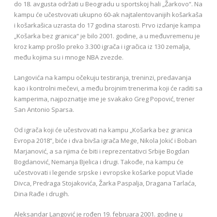
do 18. avgusta održati u Beogradu u sportskoj hali „Žarkovo“. Na
kampu će učestvovati ukupno 60-ak najtalentovanijih košarkaša
i košarkašica uzrasta do 17 godina starosti. Prvo izdanje kampa
„Košarka bez granica“ je bilo 2001. godine, a u međuvremenu je
kroz kamp prošlo preko 3.300 igrača i igračica iz 130 zemalja,
među kojima su i mnoge NBA zvezde.
Langovića na kampu očekuju testiranja, treninzi, predavanja
kao i kontrolni mečevi, a među brojnim trenerima koji će raditi sa
kamperima, najpoznatije ime je svakako Greg Popović, trener
San Antonio Sparsa.
Od igrača koji će učestvovati na kampu „Košarka bez granica
Evropa 2018“, biće i dva bivša igrača Mege, Nikola Jokić i Boban
Marjanović, a sa njima će biti i reprezentativci Srbije Bogdan
Bogdanović, Nemanja Bjelica i drugi. Takođe, na kampu će
učestvovati i legende srpske i evropske košarke poput Vlade
Divca, Predraga Stojakovića, Žarka Paspalja, Dragana Tarlaća,
Dina Rađe i drugih.
Aleksandar Langović je rođen 19. februara 2001. godine u