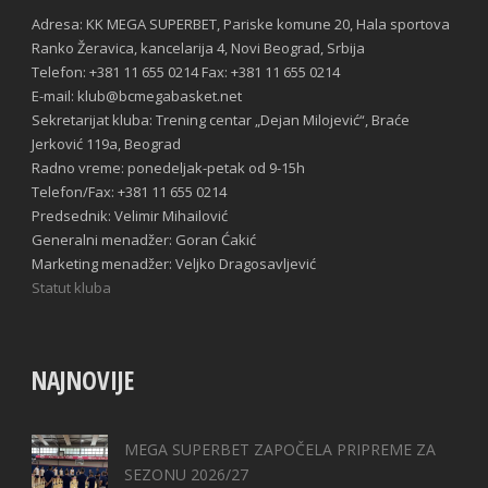
Adresa: KK MEGA SUPERBET, Pariske komune 20, Hala sportova
Ranko Žeravica, kancelarija 4, Novi Beograd, Srbija
Telefon: +381 11 655 0214 Fax: +381 11 655 0214
E-mail: klub@bcmegabasket.net
Sekretarijat kluba: Trening centar „Dejan Milojević“, Braće
Jerković 119a, Beograd
Radno vreme: ponedeljak-petak od 9-15h
Telefon/Fax: +381 11 655 0214
Predsednik: Velimir Mihailović
Generalni menadžer: Goran Ćakić
Marketing menadžer: Veljko Dragosavljević
Statut kluba
NAJNOVIJE
MEGA SUPERBET ZAPOČELA PRIPREME ZA
SEZONU 2026/27