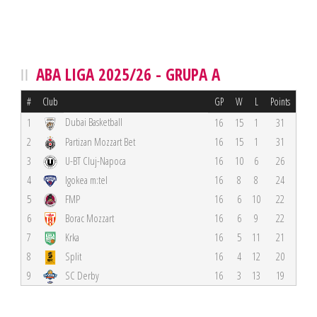
ABA LIGA 2025/26 - GRUPA A
#
Club
GP
W
L
Points
Dubai Basketball
1
16
15
1
31
2
Partizan Mozzart Bet
16
15
1
31
3
U-BT Cluj-Napoca
16
10
6
26
4
Igokea m:tel
16
8
8
24
5
FMP
16
6
10
22
6
Borac Mozzart
16
6
9
22
7
Krka
16
5
11
21
8
Split
16
4
12
20
9
SC Derby
16
3
13
19