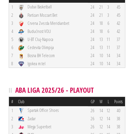
Dubai Basketball
1
24
21
3
45
2
Partizan Mozzart Bet
24
21
3
45
3
Crvena Zvezda Meridianbet
24
18
6
42
4
Budućnost VOLI
24
18
6
42
5
U-BT Cluj-Napoca
24
13
11
37
6
Cedevita Olimpija
24
13
11
37
7
Bosna BH Telecom
24
10
14
34
8
Igokea m:tel
24
10
14
34
ABA LIGA 2025/26 - PLAYOUT
#
Club
GP
W
L
Points
Spartak Office Shoes
1
26
14
12
40
2
Zadar
26
12
14
38
3
Mega Superbet
26
12
14
38