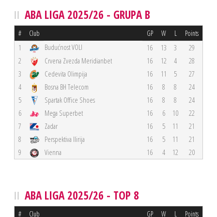
ABA LIGA 2025/26 - GRUPA B
#
Club
GP
W
L
Points
Budućnost VOLI
1
16
13
3
29
2
Crvena Zvezda Meridianbet
16
12
4
28
3
Cedevita Olimpija
16
11
5
27
4
Bosna BH Telecom
16
8
8
24
5
Spartak Office Shoes
16
8
8
24
6
Mega Superbet
16
6
10
22
7
Zadar
16
5
11
21
8
Perspektiva Ilirija
16
5
11
21
9
Vienna
16
4
12
20
ABA LIGA 2025/26 - TOP 8
#
Club
GP
W
L
Points