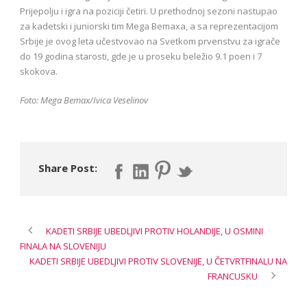
Prijepolju i igra na poziciji četiri. U prethodnoj sezoni nastupao
za kadetski i juniorski tim Mega Bemaxa, a sa reprezentacijom
Srbije je ovog leta učestvovao na Svetkom prvenstvu za igrače
do 19 godina starosti, gde je u proseku beležio 9.1 poen i 7
skokova.
Foto: Mega Bemax/Ivica Veselinov
Share Post:
KADETI SRBIJE UBEDLJIVI PROTIV HOLANDIJE, U OSMINI
FINALA NA SLOVENIJU
KADETI SRBIJE UBEDLJIVI PROTIV SLOVENIJE, U ČETVRTFINALU NA
FRANCUSKU