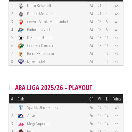
Dubai Basketball
1
24
21
3
45
2
Partizan Mozzart Bet
24
21
3
45
3
Crvena Zvezda Meridianbet
24
18
6
42
4
Budućnost VOLI
24
18
6
42
5
U-BT Cluj-Napoca
24
13
11
37
6
Cedevita Olimpija
24
13
11
37
7
Bosna BH Telecom
24
10
14
34
8
Igokea m:tel
24
10
14
34
ABA LIGA 2025/26 - PLAYOUT
#
Club
GP
W
L
Points
Spartak Office Shoes
1
26
14
12
40
2
Zadar
26
12
14
38
3
Mega Superbet
26
12
14
38
4
FMP
26
11
15
37