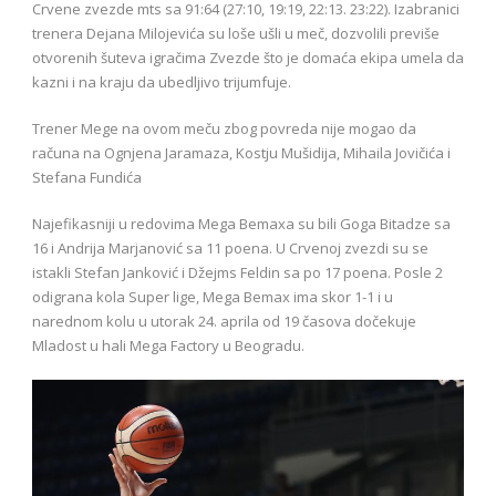
Crvene zvezde mts sa 91:64 (27:10, 19:19, 22:13. 23:22). Izabranici
trenera Dejana Milojevića su loše ušli u meč, dozvolili previše
otvorenih šuteva igračima Zvezde što je domaća ekipa umela da
kazni i na kraju da ubedljivo trijumfuje.
Trener Mege na ovom meču zbog povreda nije mogao da
računa na Ognjena Jaramaza, Kostju Mušidija, Mihaila Jovičića i
Stefana Fundića
Najefikasniji u redovima Mega Bemaxa su bili Goga Bitadze sa
16 i Andrija Marjanović sa 11 poena. U Crvenoj zvezdi su se
istakli Stefan Janković i Džejms Feldin sa po 17 poena. Posle 2
odigrana kola Super lige, Mega Bemax ima skor 1-1 i u
narednom kolu u utorak 24. aprila od 19 časova dočekuje
Mladost u hali Mega Factory u Beogradu.