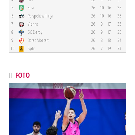
5
Krka
26
10
16
36
6
Perspektiva Ilirija
26
10
16
36
7
Vienna
26
9
17
35
8
SC Derby
26
9
17
35
9
Borac Mozzart
26
8
18
34
10
Split
26
7
19
33
FOTO