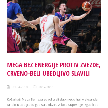
MEGA BEZ ENERGIJE PROTIV ZVEZDE,
CRVENO-BELI UBEDLJIVO SLAVILI
21.04.2018.
2017/2018
Košarkaši Mega Bemaxa su odigrali slab meč u hali Aleksandar
Nikolić u Beogradu gde su u okviru 2. kola Super lige izgubili od