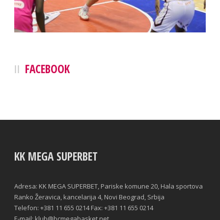
FACEBOOK
KK MEGA SUPERBET
Adresa: KK MEGA SUPERBET, Pariske komune 20, Hala sportova
Ranko Žeravica, kancelarija 4, Novi Beograd, Srbija
Telefon: +381 11 655 0214 Fax: +381 11 655 0214
E-mail: klub@bcmegabasket.net