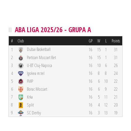
ABA LIGA 2025/26 - GRUPA A
#
Club
GP
W
L
Points
Dubai Basketball
1
16
15
1
31
2
Partizan Mozzart Bet
16
15
1
31
3
U-BT Cluj-Napoca
16
10
6
26
4
Igokea m:tel
16
8
8
24
5
FMP
16
6
10
22
6
Borac Mozzart
16
6
9
22
7
Krka
16
5
11
21
8
Split
16
4
12
20
9
SC Derby
16
3
13
19