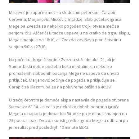
Milojević je započeo meč sa sledećom petorkom: Čarapić,
Cerovina, Marjanović, Mišković, Bitadze. Slab početak igrača
Mege pa Zvezda sa nekoliko pogođen trojki otvara meč sa
serijom 15:2. Ašćerić i Bitadze uspevaju na kratko da trgnu ekipu,
Mega smanjuje na 18:10, ali Zvezda završava prvu četvrtinu
serijom 9:0 za 27:10.
Na početku druge četvrtine Zvezda stiže do plus 21, ali je
Samardžiski dobar pod oba koša međutim, sa nekoliko
promašenih slobodnih bacanja Mega ne uspeva da uhvati
priključak. Marjanović počinje da pogađa a priključuje se i
Čarapić sa ulazom, pa se na poluvreme otišlo sa 46:29.
U trećoj četvrtini je domaća ekipa nastavila da pogađa otvorene
šuteve za 63:34. Usledilo je nekoliko dobrih odbrana igrača
Mege a u napadu je dobar bio Bitadze pa je minus smanjen na
23 poena. Ipak, Zvezda koristi greške igrača Mege u odbrani pa
je rezultat pred poslednjih 10 minuta 68:42.