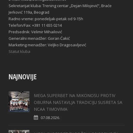
Sekretarijat kluba: Trening centar „Dejan Milojević“, Braće
Jerković 119a, Beograd
Radno vreme: ponedeljak-petak od 9-15h
Telefon/Fax: +381 11 655 0214
Predsednik: Velimir Mihailović
Generalni menadžer: Goran Ćakić
Marketing menadžer: Veljko Dragosavljević
Statut kluba
NAJNOVIJE
MEGA SUPERBET NA MIKONOSU PROTIV
OBURNA NASTAVLJA TRADICIJU SUSRETA SA
NCAA TIMOVIMA
07.08.2026.