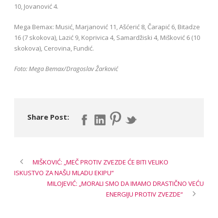
10, Jovanović 4.
Mega Bemax: Musić, Marjanović 11, Ašćerić 8, Čarapić 6, Bitadze
16 (7 skokova), Lazić 9, Koprivica 4, Samardžiski 4, Mišković 6 (10
skokova), Cerovina, Fundić.
Foto: Mega Bemax/Dragoslav Žarković
Share Post:
MIŠKOVIĆ: „MEČ PROTIV ZVEZDE ĆE BITI VELIKO
ISKUSTVO ZA NAŠU MLADU EKIPU“
MILOJEVIĆ: „MORALI SMO DA IMAMO DRASTIČNO VEĆU
ENERGIJU PROTIV ZVEZDE“