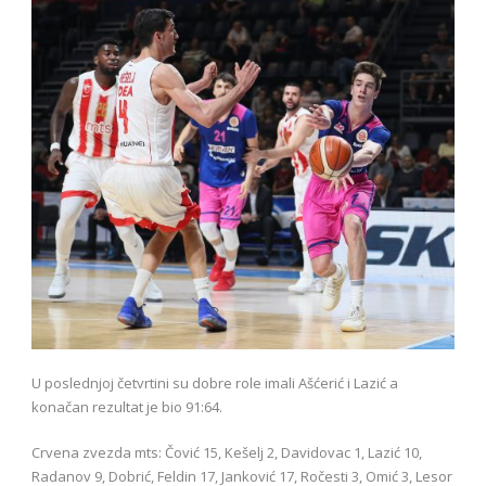
U poslednjoj četvrtini su dobre role imali Ašćerić i Lazić a
konačan rezultat je bio 91:64.
Crvena zvezda mts: Čović 15, Kešelj 2, Davidovac 1, Lazić 10,
Radanov 9, Dobrić, Feldin 17, Janković 17, Ročesti 3, Omić 3, Lesor