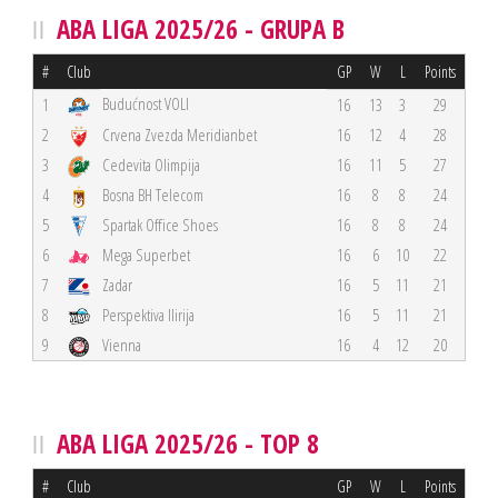
ABA LIGA 2025/26 - GRUPA B
#
Club
GP
W
L
Points
Budućnost VOLI
1
16
13
3
29
2
Crvena Zvezda Meridianbet
16
12
4
28
3
Cedevita Olimpija
16
11
5
27
4
Bosna BH Telecom
16
8
8
24
5
Spartak Office Shoes
16
8
8
24
6
Mega Superbet
16
6
10
22
7
Zadar
16
5
11
21
8
Perspektiva Ilirija
16
5
11
21
9
Vienna
16
4
12
20
ABA LIGA 2025/26 - TOP 8
#
Club
GP
W
L
Points