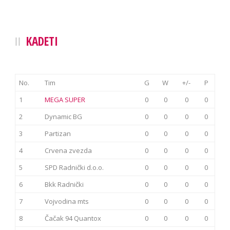
KADETI
No.
Tim
G
W
+/-
P
1
MEGA SUPER
0
0
0
0
2
Dynamic BG
0
0
0
0
3
Partizan
0
0
0
0
4
Crvena zvezda
0
0
0
0
5
SPD Radnički d.o.o.
0
0
0
0
6
Bkk Radnički
0
0
0
0
7
Vojvodina mts
0
0
0
0
8
Čačak 94 Quantox
0
0
0
0