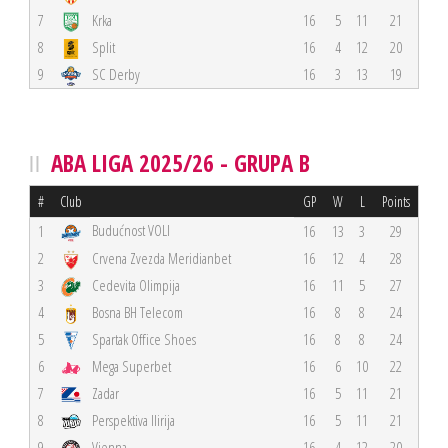
7
Krka
16
5
11
21
8
Split
16
4
12
20
9
SC Derby
16
3
13
19
ABA LIGA 2025/26 - GRUPA B
#
Club
GP
W
L
Points
Budućnost VOLI
1
16
13
3
29
2
Crvena Zvezda Meridianbet
16
12
4
28
3
Cedevita Olimpija
16
11
5
27
4
Bosna BH Telecom
16
8
8
24
5
Spartak Office Shoes
16
8
8
24
6
Mega Superbet
16
6
10
22
7
Zadar
16
5
11
21
8
Perspektiva Ilirija
16
5
11
21
9
Vienna
16
4
12
20