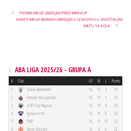
PIONIRI MEGE UBEDLJIVI PRED MINI KUP
KADETI MEGA BEMAXA UBEDLJIVI U LESKOVCU U ZAOSTALOM
MEČU 14. KOLA
ABA LIGA 2025/26 - GRUPA A
#
Club
GP
W
L
Points
Dubai Basketball
1
16
15
1
31
2
Partizan Mozzart Bet
16
15
1
31
3
U-BT Cluj-Napoca
16
10
6
26
4
Igokea m:tel
16
8
8
24
5
FMP
16
6
10
22
6
Borac Mozzart
16
6
9
22