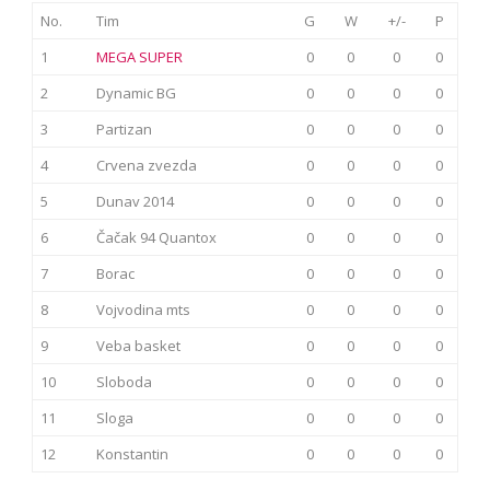
No.
Tim
G
W
+/-
P
1
MEGA SUPER
0
0
0
0
2
Dynamic BG
0
0
0
0
3
Partizan
0
0
0
0
4
Crvena zvezda
0
0
0
0
5
Dunav 2014
0
0
0
0
6
Čačak 94 Quantox
0
0
0
0
7
Borac
0
0
0
0
8
Vojvodina mts
0
0
0
0
9
Veba basket
0
0
0
0
10
Sloboda
0
0
0
0
11
Sloga
0
0
0
0
12
Konstantin
0
0
0
0