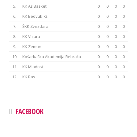
5.
KK As Basket
0
0
0
0
6.
KK Beovuk 72
0
0
0
0
7.
ŠKK Zvezdara
0
0
0
0
8.
KK Vizura
0
0
0
0
9.
KK Zemun
0
0
0
0
10.
Košarkaška Akademija Rebrača
0
0
0
0
11.
KK Mladost
0
0
0
0
12.
KK Ras
0
0
0
0
FACEBOOK