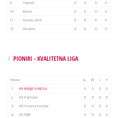
9
Trijumf
0
0
0
0
10
Borac
0
0
0
0
11
Dunav 2014
0
0
0
0
12
Dinamo
0
0
0
0
PIONIRI - KVALITETNA LIGA
Timovi
G
W
L
P
1.
KK BANJICA MEGA
0
0
0
0
2.
KK Partizan
0
0
0
0
3.
KK Crvena zvezda
0
0
0
0
4.
KK FMP
0
0
0
0