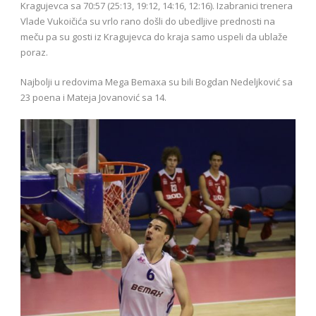
Kragujevca sa 70:57 (25:13, 19:12, 14:16, 12:16). Izabranici trenera
Vlade Vukoičića su vrlo rano došli do ubedljive prednosti na
meču pa su gosti iz Kragujevca do kraja samo uspeli da ublaže
poraz.
Najbolji u redovima Mega Bemaxa su bili Bogdan Nedeljković sa
23 poena i Mateja Jovanović sa 14.