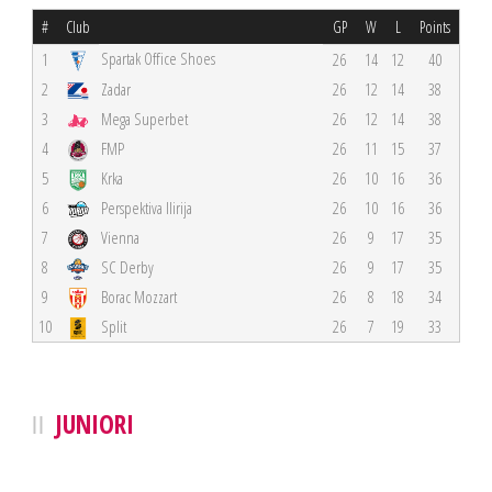
#
Club
GP
W
L
Points
Spartak Office Shoes
1
26
14
12
40
2
Zadar
26
12
14
38
3
Mega Superbet
26
12
14
38
4
FMP
26
11
15
37
5
Krka
26
10
16
36
6
Perspektiva Ilirija
26
10
16
36
7
Vienna
26
9
17
35
8
SC Derby
26
9
17
35
9
Borac Mozzart
26
8
18
34
10
Split
26
7
19
33
JUNIORI