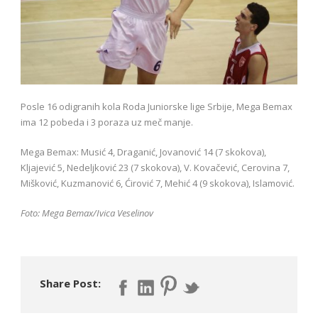
Posle 16 odigranih kola Roda Juniorske lige Srbije, Mega Bemax
ima 12 pobeda i 3 poraza uz meč manje.
Mega Bemax: Musić 4, Draganić, Jovanović 14 (7 skokova),
Kljajević 5, Nedeljković 23 (7 skokova), V. Kovačević, Cerovina 7,
Mišković, Kuzmanović 6, Ćirović 7, Mehić 4 (9 skokova), Islamović.
Foto: Mega Bemax/Ivica Veselinov
Share Post: