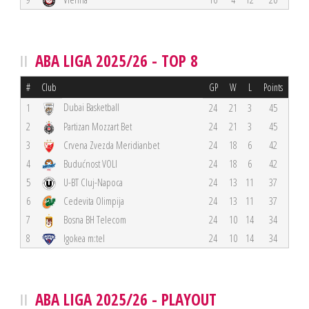
ABA LIGA 2025/26 - TOP 8
#
Club
GP
W
L
Points
Dubai Basketball
1
24
21
3
45
2
Partizan Mozzart Bet
24
21
3
45
3
Crvena Zvezda Meridianbet
24
18
6
42
4
Budućnost VOLI
24
18
6
42
5
U-BT Cluj-Napoca
24
13
11
37
6
Cedevita Olimpija
24
13
11
37
7
Bosna BH Telecom
24
10
14
34
8
Igokea m:tel
24
10
14
34
ABA LIGA 2025/26 - PLAYOUT