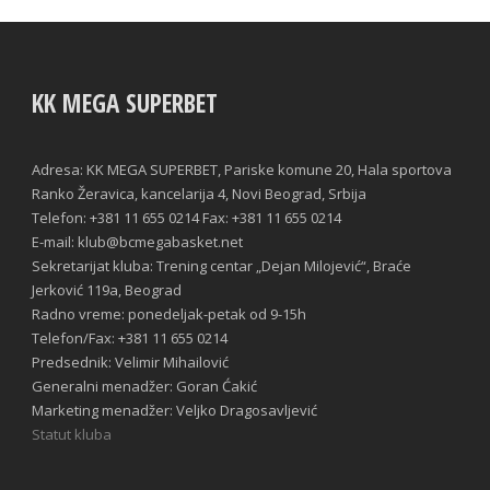
KK MEGA SUPERBET
Adresa: KK MEGA SUPERBET, Pariske komune 20, Hala sportova
Ranko Žeravica, kancelarija 4, Novi Beograd, Srbija
Telefon: +381 11 655 0214 Fax: +381 11 655 0214
E-mail: klub@bcmegabasket.net
Sekretarijat kluba: Trening centar „Dejan Milojević“, Braće
Jerković 119a, Beograd
Radno vreme: ponedeljak-petak od 9-15h
Telefon/Fax: +381 11 655 0214
Predsednik: Velimir Mihailović
Generalni menadžer: Goran Ćakić
Marketing menadžer: Veljko Dragosavljević
Statut kluba