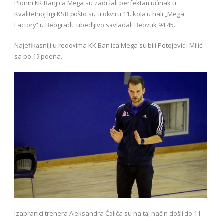
Pioniri KK Banjica Mega su zadržali perfektan učinak u
Kvalitetnoj ligi KSB pošto su u okviru 11. kola u hali „Mega
Factory“ u Beogradu ubedljivo savladali Beovuk 94:45.
Najefikasniji u redovima KK Banjica Mega su bili Petojević i Milić
sa po 19 poena.
Izabranici trenera Aleksandra Čolića su na taj način došli do 11