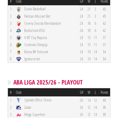
#
Club
GP
W
L
Points
Dubai Basketball
1
24
21
3
45
2
Partizan Mozzart Bet
24
21
3
45
3
Crvena Zvezda Meridianbet
24
18
6
42
4
Budućnost VOLI
24
18
6
42
5
U-BT Cluj-Napoca
24
13
11
37
6
Cedevita Olimpija
24
13
11
37
7
Bosna BH Telecom
24
10
14
34
8
Igokea m:tel
24
10
14
34
ABA LIGA 2025/26 - PLAYOUT
#
Club
GP
W
L
Points
Spartak Office Shoes
1
26
14
12
40
2
Zadar
26
12
14
38
3
Mega Superbet
26
12
14
38