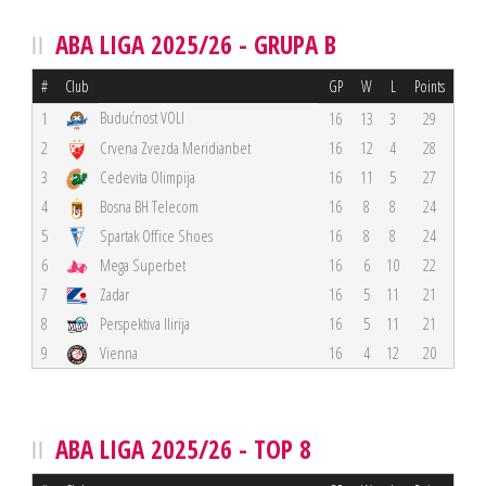
ABA LIGA 2025/26 - GRUPA B
#
Club
GP
W
L
Points
Budućnost VOLI
1
16
13
3
29
2
Crvena Zvezda Meridianbet
16
12
4
28
3
Cedevita Olimpija
16
11
5
27
4
Bosna BH Telecom
16
8
8
24
5
Spartak Office Shoes
16
8
8
24
6
Mega Superbet
16
6
10
22
7
Zadar
16
5
11
21
8
Perspektiva Ilirija
16
5
11
21
9
Vienna
16
4
12
20
ABA LIGA 2025/26 - TOP 8