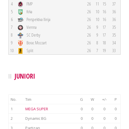
4
FMP
26
11
15
37
5
Krka
26
10
16
36
6
Perspektiva Ilirija
26
10
16
36
7
Vienna
26
9
17
35
8
SC Derby
26
9
17
35
9
Borac Mozzart
26
8
18
34
10
Split
26
7
19
33
JUNIORI
No.
Tim
G
W
+/-
P
1
MEGA SUPER
0
0
0
0
2
Dynamic BG
0
0
0
0
3
Partizan
0
0
0
0