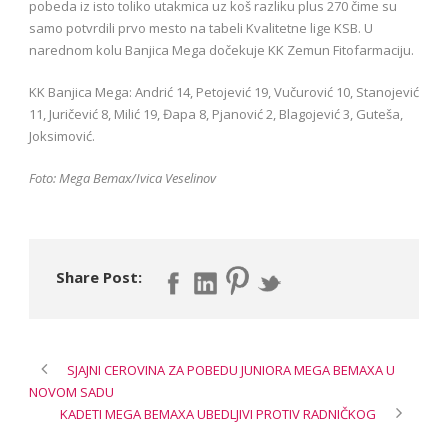
pobeda iz isto toliko utakmica uz koš razliku plus 270 čime su
samo potvrdili prvo mesto na tabeli Kvalitetne lige KSB. U
narednom kolu Banjica Mega dočekuje KK Zemun Fitofarmaciju.
KK Banjica Mega: Andrić 14, Petojević 19, Vučurović 10, Stanojević
11, Juričević 8, Milić 19, Đapa 8, Pjanović 2, Blagojević 3, Guteša,
Joksimović.
Foto: Mega Bemax/Ivica Veselinov
Share Post:
SJAJNI CEROVINA ZA POBEDU JUNIORA MEGA BEMAXA U
NOVOM SADU
KADETI MEGA BEMAXA UBEDLJIVI PROTIV RADNIČKOG