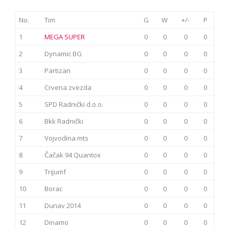
No.
Tim
G
W
+/-
P
1
MEGA SUPER
0
0
0
0
2
Dynamic BG
0
0
0
0
3
Partizan
0
0
0
0
4
Crvena zvezda
0
0
0
0
5
SPD Radnički d.o.o.
0
0
0
0
6
Bkk Radnički
0
0
0
0
7
Vojvodina mts
0
0
0
0
8
Čačak 94 Quantox
0
0
0
0
9
Trijumf
0
0
0
0
10
Borac
0
0
0
0
11
Dunav 2014
0
0
0
0
12
Dinamo
0
0
0
0