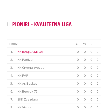
PIONIRI - KVALITETNA LIGA
Timovi
G
W
L
P
1.
KK BANJICA MEGA
0
0
0
0
2.
KK Partizan
0
0
0
0
3.
KK Crvena zvezda
0
0
0
0
4.
KK FMP
0
0
0
0
5.
KK As Basket
0
0
0
0
6.
KK Beovuk 72
0
0
0
0
7.
ŠKK Zvezdara
0
0
0
0
8.
KK Vizura
0
0
0
0