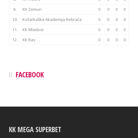
9.
KK Zemun
0
0
0
0
10.
Košarkaška Akademija Rebrača
0
0
0
0
11.
KK Mladost
0
0
0
0
12.
KK Ras
0
0
0
0
FACEBOOK
KK MEGA SUPERBET