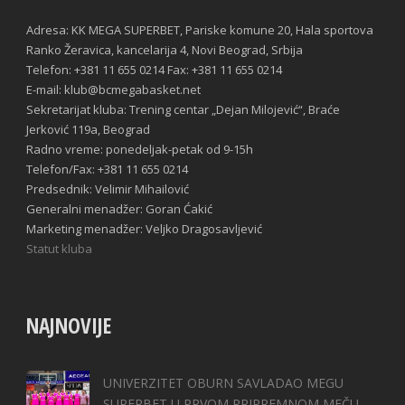
Adresa: KK MEGA SUPERBET, Pariske komune 20, Hala sportova
Ranko Žeravica, kancelarija 4, Novi Beograd, Srbija
Telefon: +381 11 655 0214 Fax: +381 11 655 0214
E-mail: klub@bcmegabasket.net
Sekretarijat kluba: Trening centar „Dejan Milojević“, Braće
Jerković 119a, Beograd
Radno vreme: ponedeljak-petak od 9-15h
Telefon/Fax: +381 11 655 0214
Predsednik: Velimir Mihailović
Generalni menadžer: Goran Ćakić
Marketing menadžer: Veljko Dragosavljević
Statut kluba
NAJNOVIJE
UNIVERZITET OBURN SAVLADAO MEGU
SUPERBET U PRVOM PRIPREMNOM MEČU