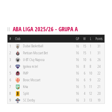
ABA LIGA 2025/26 - GRUPA A
#
Club
GP
W
L
Points
Dubai Basketball
1
16
15
1
31
2
Partizan Mozzart Bet
16
15
1
31
3
U-BT Cluj-Napoca
16
10
6
26
4
Igokea m:tel
16
8
8
24
5
FMP
16
6
10
22
6
Borac Mozzart
16
6
9
22
7
Krka
16
5
11
21
8
Split
16
4
12
20
9
SC Derby
16
3
13
19