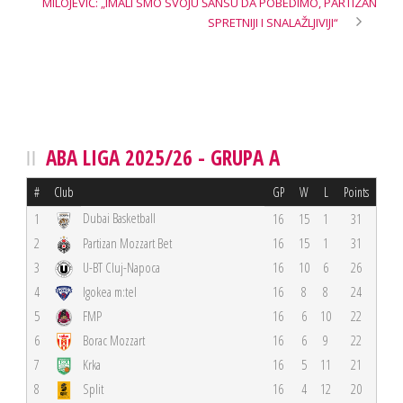
MILOJEVIĆ: „IMALI SMO SVOJU ŠANSU DA POBEDIMO, PARTIZAN
SPRETNIJI I SNALAŽLJIVIJI“
ABA LIGA 2025/26 - GRUPA A
#
Club
GP
W
L
Points
Dubai Basketball
1
16
15
1
31
2
Partizan Mozzart Bet
16
15
1
31
3
U-BT Cluj-Napoca
16
10
6
26
4
Igokea m:tel
16
8
8
24
5
FMP
16
6
10
22
6
Borac Mozzart
16
6
9
22
7
Krka
16
5
11
21
8
Split
16
4
12
20