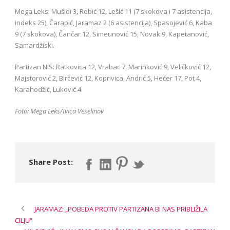
Mega Leks: Mušidi 3, Rebić 12, Lešić 11 (7 skokova i 7 asistencija,
indeks 25), Čarapić, Jaramaz 2 (6 asistencija), Spasojević 6, Kaba
9 (7 skokova), Čančar 12, Simeunović 15, Novak 9, Kapetanović,
Samardžiski.
Partizan NIS: Ratkovica 12, Vrabac 7, Marinković 9, Veličković 12,
Majstorović 2, Birčević 12, Koprivica, Andrić 5, Hečer 17, Pot 4,
Karahodžić, Luković 4.
Foto: Mega Leks/Ivica Veselinov
Share Post:
JARAMAZ: „POBEDA PROTIV PARTIZANA BI NAS PRIBLIŽILA
CILJU“