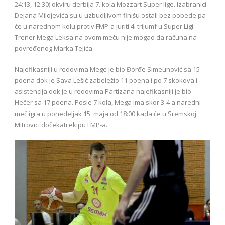
24:13, 12:30) okviru derbija 7. kola Mozzart Super lige. Izabranici
Dejana Milojevića su u uzbudljivom finišu ostali bez pobede pa
će u narednom kolu protiv FMP-a juriti 4. trijumf u Super Ligi.
Trener Mega Leksa na ovom meču nije mogao da računa na
povređenog Marka Tejića.
Najefikasniji u redovima Mege je bio Đorđe Simeunović sa 15
poena dok je Sava Lešić zabeležio 11 poena i po 7 skokova i
asistencija dok je u redovima Partizana najefikasniji je bio
Hečer sa 17 poena. Posle 7 kola, Mega ima skor 3-4 a naredni
meč igra u ponedeljak 15. maja od 18:00 kada će u Sremskoj
Mitrovici dočekati ekipu FMP-a.