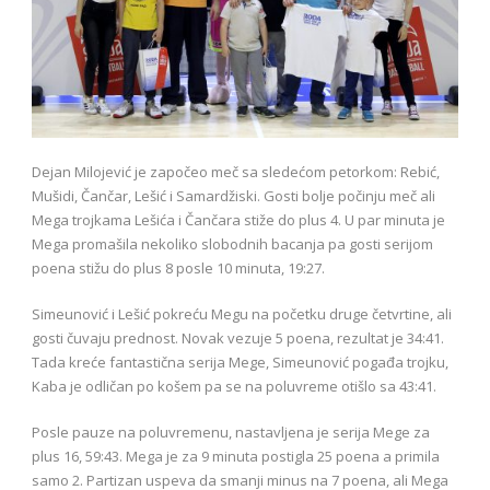
Dejan Milojević je započeo meč sa sledećom petorkom: Rebić,
Mušidi, Čančar, Lešić i Samardžiski. Gosti bolje počinju meč ali
Mega trojkama Lešića i Čančara stiže do plus 4. U par minuta je
Mega promašila nekoliko slobodnih bacanja pa gosti serijom
poena stižu do plus 8 posle 10 minuta, 19:27.
Simeunović i Lešić pokreću Megu na početku druge četvrtine, ali
gosti čuvaju prednost. Novak vezuje 5 poena, rezultat je 34:41.
Tada kreće fantastična serija Mege, Simeunović pogađa trojku,
Kaba je odličan po košem pa se na poluvreme otišlo sa 43:41.
Posle pauze na poluvremenu, nastavljena je serija Mege za
plus 16, 59:43. Mega je za 9 minuta postigla 25 poena a primila
samo 2. Partizan uspeva da smanji minus na 7 poena, ali Mega