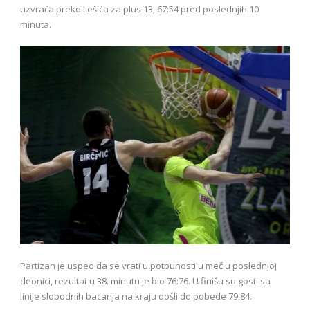
uzvraća preko Lešića za plus 13, 67:54 pred poslednjih 10
minuta.
Partizan je uspeo da se vrati u potpunosti u meč u poslednjoj
deonici, rezultat u 38. minutu je bio 76:76. U finišu su gosti sa
linije slobodnih bacanja na kraju došli do pobede 79:84.