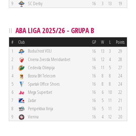
9
SC Derby
16
3
13
19
ABA LIGA 2025/26 - GRUPA B
#
Club
GP
W
L
Points
Budućnost VOLI
1
16
13
3
29
2
Crvena Zvezda Meridianbet
16
12
4
28
3
Cedevita Olimpija
16
11
5
27
4
Bosna BH Telecom
16
8
8
24
5
Spartak Office Shoes
16
8
8
24
6
Mega Superbet
16
6
10
22
7
Zadar
16
5
11
21
8
Perspektiva Ilirija
16
5
11
21
9
Vienna
16
4
12
20