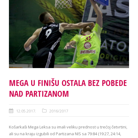
MEGA U FINIŠU OSTALA BEZ POBEDE
NAD PARTIZANOM
12.05.2017.
2016/2017
Košarkaši Mega Leksa su imali veliku prednost u trećoj četvrtini,
ali su na kraju izgubili od Partizana NIS sa 79:84 (19:27, 24:14,