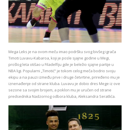
Mega Leks je na ovom meču imao podršku svog bivšeg igrača
Timoti Luvavu-Kabaroa, koji je posle sjajne godine u Megi,
prošlog leta otišao u Filadelfiju gde je beležio sjajne partije u
NBA ligi. Popularni „Timotić“ je tokom celog meča bodrio svoju
ekipu a na pauzi između prve i druge četvrtine, priređeno mu je
iznenađenje od strane kluba. Luvavu je dobio dres Mege iz ove
sezone sa svojim brojem, a poklon mu je uručen od strane
predsednika Nadzornog odbora kluba, Aleksandra Seratlića.