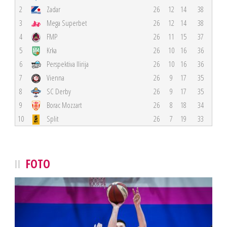
2
Zadar
26
12
14
38
3
Mega Superbet
26
12
14
38
4
FMP
26
11
15
37
5
Krka
26
10
16
36
6
Perspektiva Ilirija
26
10
16
36
7
Vienna
26
9
17
35
8
SC Derby
26
9
17
35
9
Borac Mozzart
26
8
18
34
10
Split
26
7
19
33
FOTO