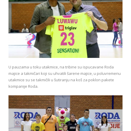
U pauzama u toku utakmice, na tribine su ispucavane Roda
majice a takmičari koji su uhvatili šarene majice, u poluvremenu
utakmice su se takmičili u šutiranju na koš za poklon pakete
kompanije Roda.