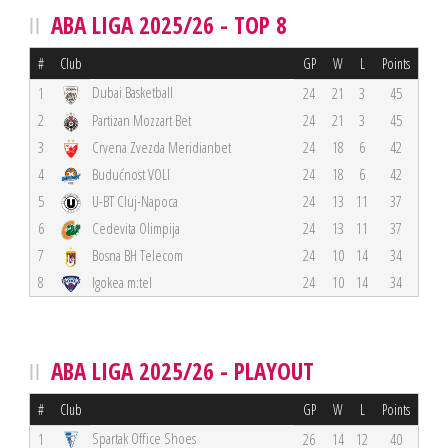
ABA LIGA 2025/26 - TOP 8
#
Club
GP
W
L
Points
Dubai Basketball
1
24
21
3
45
2
Partizan Mozzart Bet
24
21
3
45
3
Crvena Zvezda Meridianbet
24
18
6
42
4
Budućnost VOLI
24
18
6
42
5
U-BT Cluj-Napoca
24
13
11
37
6
Cedevita Olimpija
24
13
11
37
7
Bosna BH Telecom
24
10
14
34
8
Igokea m:tel
24
10
14
34
ABA LIGA 2025/26 - PLAYOUT
#
Club
GP
W
L
Points
Spartak Office Shoes
1
26
14
12
40