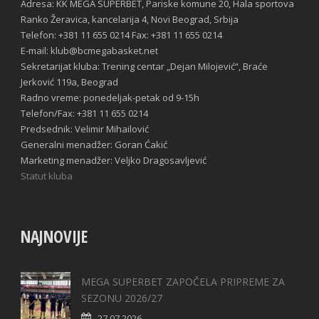
Adresa: KK MEGA SUPERBET, Pariske komune 20, Hala sportova
Ranko Žeravica, kancelarija 4, Novi Beograd, Srbija
Telefon: +381 11 655 0214 Fax: +381 11 655 0214
E-mail: klub@bcmegabasket.net
Sekretarijat kluba: Trening centar „Dejan Milojević“, Braće
Jerković 119a, Beograd
Radno vreme: ponedeljak-petak od 9-15h
Telefon/Fax: +381 11 655 0214
Predsednik: Velimir Mihailović
Generalni menadžer: Goran Ćakić
Marketing menadžer: Veljko Dragosavljević
Statut kluba
NAJNOVIJE
MEGA SUPERBET ZAPOČELA PRIPREME ZA
SEZONU 2026/27
27.07.2026.