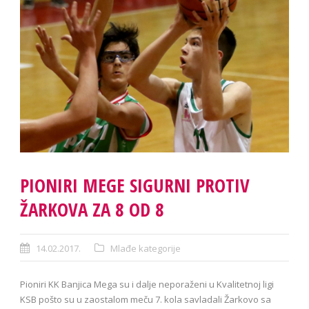
PIONIRI MEGE SIGURNI PROTIV
ŽARKOVA ZA 8 OD 8
14.02.2017.
Mlađe kategorije
Pioniri KK Banjica Mega su i dalje neporaženi u Kvalitetnoj ligi
KSB pošto su u zaostalom meču 7. kola savladali Žarkovo sa