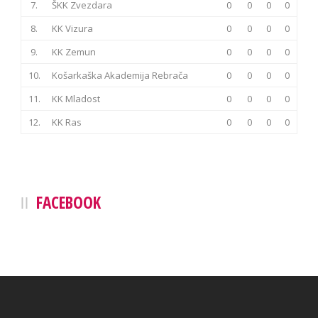
7.
ŠKK Zvezdara
0
0
0
0
8.
KK Vizura
0
0
0
0
9.
KK Zemun
0
0
0
0
10.
Košarkaška Akademija Rebrača
0
0
0
0
11.
KK Mladost
0
0
0
0
12.
KK Ras
0
0
0
0
FACEBOOK