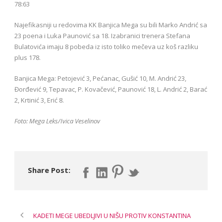
78:63
Najefikasniji u redovima KK Banjica Mega su bili Marko Andrić sa
23 poena i Luka Paunović sa 18. Izabranici trenera Stefana
Bulatovića imaju 8 pobeda iz isto toliko mečeva uz koš razliku
plus 178.
Banjica Mega: Petojević 3, Pećanac, Gušić 10, M. Andrić 23,
Đorđević 9, Tepavac, P. Kovačević, Paunović 18, L. Andrić 2, Barać
2, Krtinić 3, Erić 8.
Foto: Mega Leks/Ivica Veselinov
Share Post:
KADETI MEGE UBEDLJIVI U NIŠU PROTIV KONSTANTINA