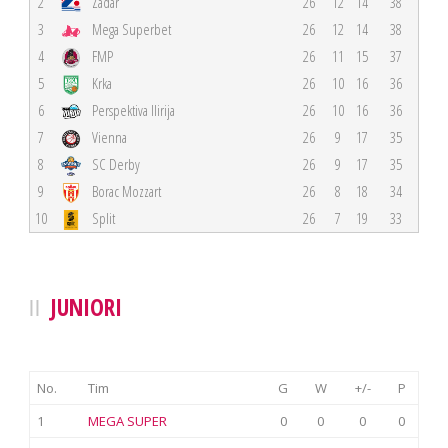
2
Zadar
26
12
14
38
3
Mega Superbet
26
12
14
38
4
FMP
26
11
15
37
5
Krka
26
10
16
36
6
Perspektiva Ilirija
26
10
16
36
7
Vienna
26
9
17
35
8
SC Derby
26
9
17
35
9
Borac Mozzart
26
8
18
34
10
Split
26
7
19
33
JUNIORI
No.
Tim
G
W
+/-
P
1
MEGA SUPER
0
0
0
0