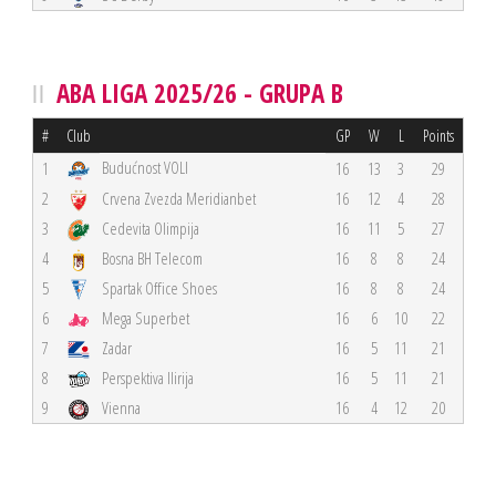
ABA LIGA 2025/26 - GRUPA B
#
Club
GP
W
L
Points
Budućnost VOLI
1
16
13
3
29
2
Crvena Zvezda Meridianbet
16
12
4
28
3
Cedevita Olimpija
16
11
5
27
4
Bosna BH Telecom
16
8
8
24
5
Spartak Office Shoes
16
8
8
24
6
Mega Superbet
16
6
10
22
7
Zadar
16
5
11
21
8
Perspektiva Ilirija
16
5
11
21
9
Vienna
16
4
12
20