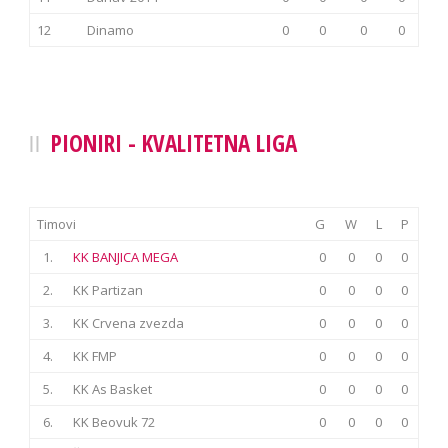
12
Dinamo
0
0
0
0
PIONIRI - KVALITETNA LIGA
Timovi
G
W
L
P
1.
KK BANJICA MEGA
0
0
0
0
2.
KK Partizan
0
0
0
0
3.
KK Crvena zvezda
0
0
0
0
4.
KK FMP
0
0
0
0
5.
KK As Basket
0
0
0
0
6.
KK Beovuk 72
0
0
0
0