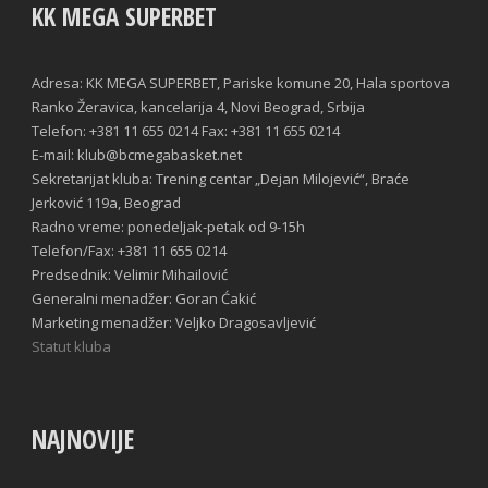
KK MEGA SUPERBET
Adresa: KK MEGA SUPERBET, Pariske komune 20, Hala sportova
Ranko Žeravica, kancelarija 4, Novi Beograd, Srbija
Telefon: +381 11 655 0214 Fax: +381 11 655 0214
E-mail: klub@bcmegabasket.net
Sekretarijat kluba: Trening centar „Dejan Milojević“, Braće
Jerković 119a, Beograd
Radno vreme: ponedeljak-petak od 9-15h
Telefon/Fax: +381 11 655 0214
Predsednik: Velimir Mihailović
Generalni menadžer: Goran Ćakić
Marketing menadžer: Veljko Dragosavljević
Statut kluba
NAJNOVIJE