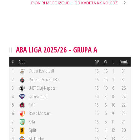
PIONIRI MEGE IZGUBILI OD KADETA KK KOLEDŽ
ABA LIGA 2025/26 - GRUPA A
#
Club
GP
W
L
Points
Dubai Basketball
1
16
15
1
31
2
Partizan Mozzart Bet
16
15
1
31
3
U-BT Cluj-Napoca
16
10
6
26
4
Igokea m:tel
16
8
8
24
5
FMP
16
6
10
22
6
Borac Mozzart
16
6
9
22
7
Krka
16
5
11
21
8
Split
16
4
12
20
9
SC Derby
16
3
13
19