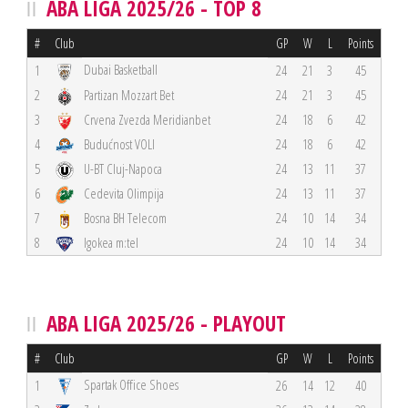
ABA LIGA 2025/26 - TOP 8
#
Club
GP
W
L
Points
Dubai Basketball
1
24
21
3
45
2
Partizan Mozzart Bet
24
21
3
45
3
Crvena Zvezda Meridianbet
24
18
6
42
4
Budućnost VOLI
24
18
6
42
5
U-BT Cluj-Napoca
24
13
11
37
6
Cedevita Olimpija
24
13
11
37
7
Bosna BH Telecom
24
10
14
34
8
Igokea m:tel
24
10
14
34
ABA LIGA 2025/26 - PLAYOUT
#
Club
GP
W
L
Points
Spartak Office Shoes
1
26
14
12
40