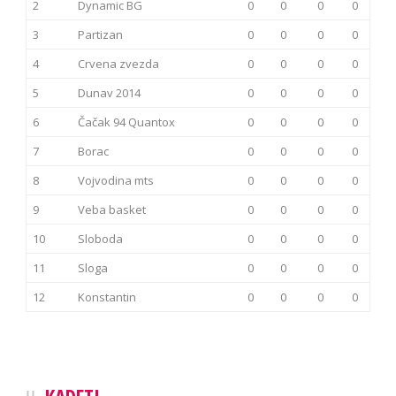
2
Dynamic BG
0
0
0
0
3
Partizan
0
0
0
0
4
Crvena zvezda
0
0
0
0
5
Dunav 2014
0
0
0
0
6
Čačak 94 Quantox
0
0
0
0
7
Borac
0
0
0
0
8
Vojvodina mts
0
0
0
0
9
Veba basket
0
0
0
0
10
Sloboda
0
0
0
0
11
Sloga
0
0
0
0
12
Konstantin
0
0
0
0