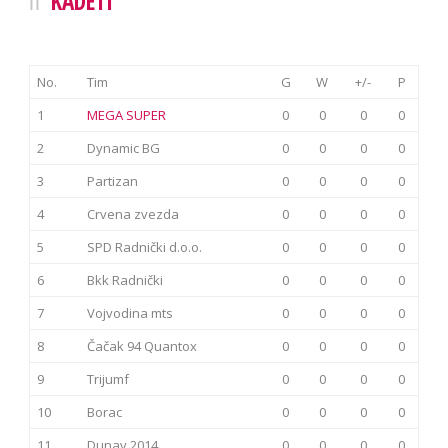
KADETI
No.
Tim
G
W
+/-
P
1
MEGA SUPER
0
0
0
0
2
Dynamic BG
0
0
0
0
3
Partizan
0
0
0
0
4
Crvena zvezda
0
0
0
0
5
SPD Radnički d.o.o.
0
0
0
0
6
Bkk Radnički
0
0
0
0
7
Vojvodina mts
0
0
0
0
8
Čačak 94 Quantox
0
0
0
0
9
Trijumf
0
0
0
0
10
Borac
0
0
0
0
11
Dunav 2014
0
0
0
0