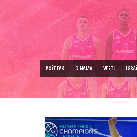
PОČETAK
O NAMA
VESTI
IGRA