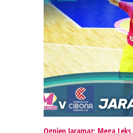
Ognjen Jaramaz: Mega Leks 