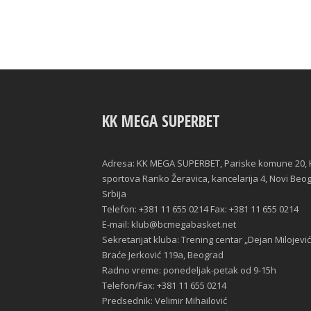
KK MEGA SUPERBET
Adresa: KK MEGA SUPERBET, Pariske komune 20, 
sportova Ranko Žeravica, kancelarija 4, Novi Beo
Srbija
Telefon: +381 11 655 0214 Fax: +381 11 655 0214
E-mail: klub@bcmegabasket.net
Sekretarijat kluba: Trening centar „Dejan Milojević
Braće Jerković 119a, Beograd
Radno vreme: ponedeljak-petak od 9-15h
Telefon/Fax: +381 11 655 0214
Predsednik: Velimir Mihailović