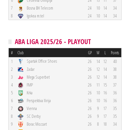
6
Cedevita Olimpija
24
13
11
37
7
Bosna BH Telecom
24
10
14
34
8
Igokea m:tel
24
10
14
34
ABA LIGA 2025/26 - PLAYOUT
#
Club
GP
W
L
Points
Spartak Office Shoes
1
26
14
12
40
2
Zadar
26
12
14
38
3
Mega Superbet
26
12
14
38
4
FMP
26
11
15
37
5
Krka
26
10
16
36
6
Perspektiva Ilirija
26
10
16
36
7
Vienna
26
9
17
35
8
SC Derby
26
9
17
35
9
Borac Mozzart
26
8
18
34