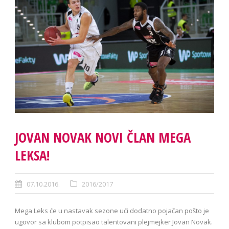
JOVAN NOVAK NOVI ČLAN MEGA
LEKSA!
07.10.2016.
2016/2017
Mega Leks će u nastavak sezone ući dodatno pojačan pošto je
ugovor sa klubom potpisao talentovani plejmejker Jovan Novak.