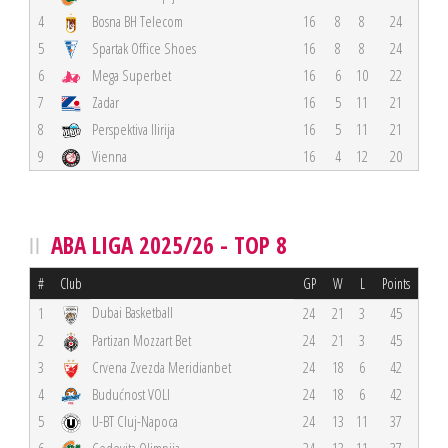
4
Bosna BH Telecom
16
8
8
24
5
Spartak Office Shoes
16
8
8
24
6
Mega Superbet
16
6
10
22
7
Zadar
16
5
11
21
8
Perspektiva Ilirija
16
5
11
21
9
Vienna
16
4
12
20
ABA LIGA 2025/26 - TOP 8
#
Club
GP
W
L
Points
Dubai Basketball
1
24
21
3
45
2
Partizan Mozzart Bet
24
21
3
45
3
Crvena Zvezda Meridianbet
24
18
6
42
4
Budućnost VOLI
24
18
6
42
5
U-BT Cluj-Napoca
24
13
11
37