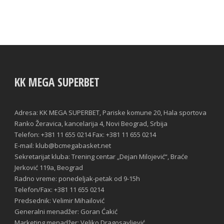
KK MEGA SUPERBET
Adresa: KK MEGA SUPERBET, Pariske komune 20, Hala sportova
Ranko Žeravica, kancelarija 4, Novi Beograd, Srbija
Telefon: +381 11 655 0214 Fax: +381 11 655 0214
E-mail: klub@bcmegabasket.net
Sekretarijat kluba: Trening centar „Dejan Milojević“, Braće
Jerković 119a, Beograd
Radno vreme: ponedeljak-petak od 9-15h
Telefon/Fax: +381 11 655 0214
Predsednik: Velimir Mihailović
Generalni menadžer: Goran Ćakić
Marketing menadžer: Veljko Dragosavljević