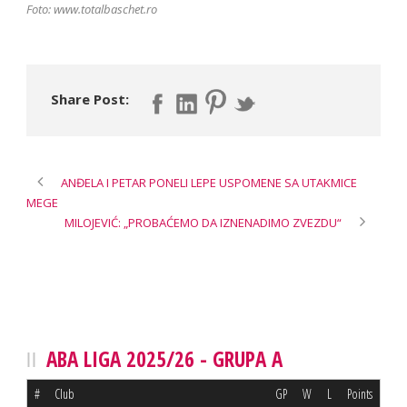
Foto: www.totalbaschet.ro
Share Post:
ANĐELA I PETAR PONELI LEPE USPOMENE SA UTAKMICE
MEGE
MILOJEVIĆ: „PROBAĆEMO DA IZNENADIMO ZVEZDU“
ABA LIGA 2025/26 - GRUPA A
#
Club
GP
W
L
Points