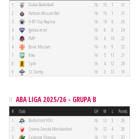
Dubai Basketball
1
16
15
1
31
2
Partizan Mozzart Bet
16
15
1
31
3
U-BT Cluj-Napoca
16
10
6
26
4
Igokea m:tel
16
8
8
24
5
FMP
16
6
10
22
6
Borac Mozzart
16
6
9
22
7
Krka
16
5
11
21
8
Split
16
4
12
20
9
SC Derby
16
3
13
19
ABA LIGA 2025/26 - GRUPA B
#
Club
GP
W
L
Points
Budućnost VOLI
1
16
13
3
29
2
Crvena Zvezda Meridianbet
16
12
4
28
3
Cedevita Olimpija
16
11
5
27