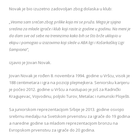
Novak je bio izuzetno zadovoljan zbog dolaska u klub:
„Veoma sam srećan zbog prilike koja mi se pruža. Mega je sjajna
sredina za mlade igrače i klub koji raste iz godine u godinu. Na meni je
da dam sve od sebe na treninzima kako bih se što brže uklopio u
ekipu i pomogao u izazovima koji slede u ABA ligi i Košarkaškoj Ligi
šampiona“,
izjavio je Jovan Novak.
Jovan Novak je rođen 8. novembra 1994. godine u Vršcu, visok je
188 centimetara i igra na poziciji plejmejkera. Seniorsku karijeru
je počeo 2012. godine u Vršcu a nastupao je još za Radnički
Kragujevac, Vojvodinu, poljski Turov, Metalac i rumunski Ploješti.
Sa juniorskom reprezentacijom Srbije je 2013. godine osvojio
srebrnu medalju na Svetskom prvenstvu za igrače do 19 godina
a naredne godine sa mladom reprezentacijom bronzu na
Evropskom prvenstvu za igrače do 20 godina.