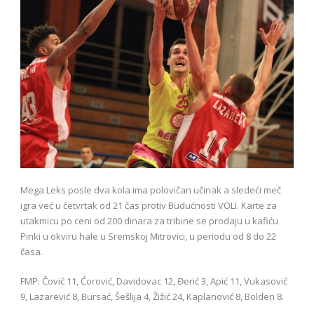
Mega Leks posle dva kola ima polovičan učinak a sledeći meč
igra već u četvrtak od 21 čas protiv Budućnosti VOLI. Karte za
utakmicu po ceni od 200 dinara za tribine se prodaju u kafiću
Pinki u okviru hale u Sremskoj Mitrovici, u periodu od 8 do 22
časa.
FMP: Čović 11, Ćorović, Davidovac 12, Đerić 3, Apić 11, Vukasović
9, Lazarević 8, Bursać, Šešlija 4, Žižić 24, Kaplanović 8, Bolden 8.