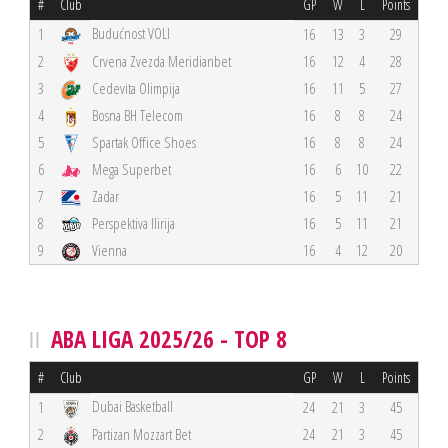
#
Club
GP
W
L
Points
Budućnost VOLI
1
16
13
3
29
2
Crvena Zvezda Meridianbet
16
12
4
28
3
Cedevita Olimpija
16
11
5
27
4
Bosna BH Telecom
16
8
8
24
5
Spartak Office Shoes
16
8
8
24
6
Mega Superbet
16
6
10
22
7
Zadar
16
5
11
21
8
Perspektiva Ilirija
16
5
11
21
9
Vienna
16
4
12
20
ABA LIGA 2025/26 - TOP 8
#
Club
GP
W
L
Points
Dubai Basketball
1
24
21
3
45
2
Partizan Mozzart Bet
24
21
3
45