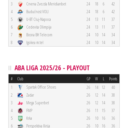
3
Crvena Zvezda Meridianbet
24
18
6
42
4
Budućnost VOLI
24
18
6
42
5
U-BT Cluj-Napoca
24
13
11
37
6
Cedevita Olimpija
24
13
11
37
7
Bosna BH Telecom
24
10
14
34
8
Igokea m:tel
24
10
14
34
ABA LIGA 2025/26 - PLAYOUT
#
Club
GP
W
L
Points
Spartak Office Shoes
1
26
14
12
40
2
Zadar
26
12
14
38
3
Mega Superbet
26
12
14
38
4
FMP
26
11
15
37
5
Krka
26
10
16
36
6
Perspektiva Ilirija
26
10
16
36