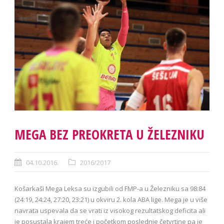
MEGA BEZ PREOKRETA U ŽELEZNIKU
04.10.2016.
2016/2017
Košarkaši Mega Leksa su izgubili od FMP-a u Železniku sa 98:84
(24:19, 24:24, 27:20, 23:21) u okviru 2. kola ABA lige. Mega je u više
navrata uspevala da se vrati iz visokog rezultatskog deficita ali
je posustala krajem treće i početkom poslednje četvrtine pa je