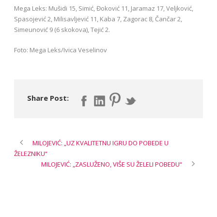
Mega Leks: Mušidi 15, Simić, Đoković 11, Jaramaz 17, Veljković,
Spasojević 2, Milisavljević 11, Kaba 7, Zagorac 8, Čančar 2,
Simeunović 9 (6 skokova), Tejić 2.
Foto: Mega Leks/Ivica Veselinov
Share Post:
MILOJEVIĆ: „UZ KVALITETNU IGRU DO POBEDE U
ŽELEZNIKU“
MILOJEVIĆ: „ZASLUŽENO, VIŠE SU ŽELELI POBEDU“