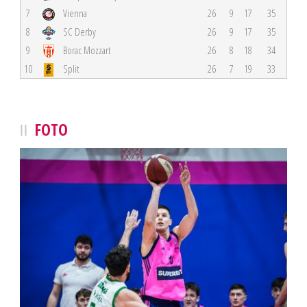
7
Vienna
26
9
17
35
8
SC Derby
26
9
17
35
9
Borac Mozzart
26
8
18
34
10
Split
26
7
19
33
FOTO