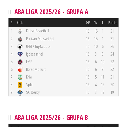
ABA LIGA 2025/26 - GRUPA A
#
Club
GP
W
L
Points
Dubai Basketball
1
16
15
1
31
2
Partizan Mozzart Bet
16
15
1
31
3
U-BT Cluj-Napoca
16
10
6
26
4
Igokea m:tel
16
8
8
24
5
FMP
16
6
10
22
6
Borac Mozzart
16
6
9
22
7
Krka
16
5
11
21
8
Split
16
4
12
20
9
SC Derby
16
3
13
19
ABA LIGA 2025/26 - GRUPA B