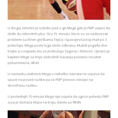
U drugoj četvrtini je usledio pad u igri Mege gde je FMP uspeo da
dođe do rekordnih plus 16 u 15. minutu. Na to su se nadovezali
problemi sa ličnim greškama Tejića i Spasojevića koji imali po 3
prekršaja. Mega posle toga steže odbranu, Mušidi pogađa dve
trojke a u napadu mu se pridružuju Zagorac i Đoković. Upravo je
kapiten Mege sa linije slobodnih bacanja postavio rezultat
poluvremena, 48:43.
U nastavku utakmice Mega u nekoliko navrata ne uspeva da
spusti na posed razlike pa se FMP ponovo odvojio na
dvocifrenu razliku.
U poslednjih 10 minuta Mega nije uspela da ugrozi pobedu FMP-
a pa je domaća ekipa na kraju slavila sa 98:84.