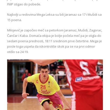
FMP stigao do pobede.
Najbolji u redovima Mega Leksa su bili Jaramaz sa 17 i Mušidi sa
15 poena.
Milojević je započeo meč sa petorkom Jaramaz, Mušidi, Zagorac,
Čančar i Kaba. Domaća ekipa je bolje počela meč pa je stigla do
sedam poena prednosti, 18:11 sredinom prve četvrtine. Mega je
posle toga uspela da iskontroliše skok pa se na prvi odmor
otišlo sa 24:19.