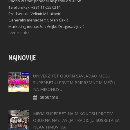
Radno vreme: ponedeljak-petak od 9-15h
Telefon/Fax: +381 11 655 0214
Predsednik: Velimir Mihailović
Generalni menadžer: Goran Ćakić
Marketing menadžer: Veljko Dragosavljević
Statut kluba
NAJNOVIJE
UNIVERZITET OBURN SAVLADAO MEGU
SUPERBET U PRVOM PRIPREMNOM MEČU
NA MIKONOSU
08.08.2026.
MEGA SUPERBET NA MIKONOSU PROTIV
OBURNA NASTAVLJA TRADICIJU SUSRETA SA
NCAA TIMOVIMA