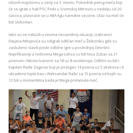
izborili majstoricu u seriji za 3. mesto. Pobednik petog meča koji
će se igrati u hali PSC Pinki u Sremskoj Mitrovici u nedelju od 20
časova, plasiraće se u ABA ligu naredne sezone. Ulaz na meč će
biti slobodan.
Iako su se nalazili u veoma nezavidnoj situaciji, izabranici
Dejana Milojevića su odigrali odličan meč u Železniku gde su
zasluženo slavili posle odlične igre u poslednjoj četvrtini.
Najefikasniji u redovima Mega Leksa su bili Ivica Zubac sa 21
poenom i Nikola Ivanović sa 18 uz 8 asistencija. Odlični su bili i
kapiten Rade Zagorac koji je postigao 14 poena uz 5 skokova i 4
ukradene lopte kao i Aleksandar Rašić sa 15 poena od kojih su
12 bili u momentima kada je Mega prelamala meč.