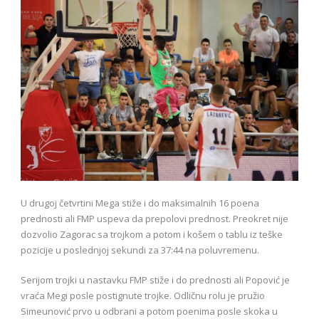
U drugoj četvrtini Mega stiže i do maksimalnih 16 poena
prednosti ali FMP uspeva da prepolovi prednost. Preokret nije
dozvolio Zagorac sa trojkom a potom i košem o tablu iz teške
pozicije u poslednjoj sekundi za 37:44 na poluvremenu.
Serijom trojki u nastavku FMP stiže i do prednosti ali Popović je
vraća Megi posle postignute trojke. Odličnu rolu je pružio
Simeunović prvo u odbrani a potom poenima posle skoka u