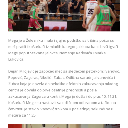
Mega je u Železniku imala i sjajnu podršku sa tribina pošto su
meč pratili i košarkaši iz mlađih kategorija kluba kao i bivši igrači
Mege poput Stevana Jelovca, Nemanje Radovića i Marka
Lukovića.
Dejan Milojević je započeo meč sa sledećom petorkom: Ivanović,
Popović, Zagorac, Nikolić i Zubac. Odlična saradnja Ivanovića i
Zubca koja je dovela do nekoliko efektnih zakucavanja mladog
centra je dovela do prve osetnije prednosti a posle
zakucavanja Zagorca u kontri, Mega je došla i do plus 10, 11:21.
Košarkaši Mege su nastavili sa odličnom odbranom a tačku na
četvrtinu je stavio Ivanović trojkom u poslednjoj sekundi sa 8
metara za 11:25.