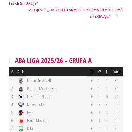
TEŠKE SITUACIJE“
MILOJEVIĆ: „OVO SU UTAKMICE U KOJIMA MLADI IGRAČI
SAZREVAJU“
ABA LIGA 2025/26 - GRUPA A
#
Club
GP
W
L
Points
Dubai Basketball
1
16
15
1
31
2
Partizan Mozzart Bet
16
15
1
31
3
U-BT Cluj-Napoca
16
10
6
26
4
Igokea m:tel
16
8
8
24
5
FMP
16
6
10
22
6
Borac Mozzart
16
6
9
22
7
Krka
16
5
11
21