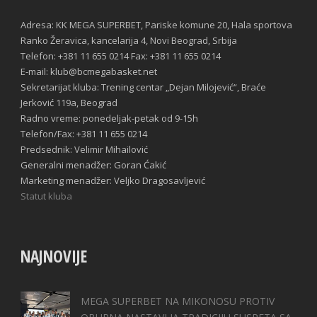
Adresa: KK MEGA SUPERBET, Pariske komune 20, Hala sportova
Ranko Žeravica, kancelarija 4, Novi Beograd, Srbija
Telefon: +381 11 655 0214 Fax: +381 11 655 0214
E-mail: klub@bcmegabasket.net
Sekretarijat kluba: Trening centar „Dejan Milojević“, Braće
Jerković 119a, Beograd
Radno vreme: ponedeljak-petak od 9-15h
Telefon/Fax: +381 11 655 0214
Predsednik: Velimir Mihailović
Generalni menadžer: Goran Ćakić
Marketing menadžer: Veljko Dragosavljević
Statut kluba
NAJNOVIJE
MEGA SUPERBET NA MIKONOSU PROTIV