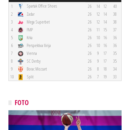
Spartak Office Shoes
1
26
14
12
40
2
Zadar
26
12
14
38
3
Mega Superbet
26
12
14
38
4
FMP
26
11
15
37
5
Krka
26
10
16
36
6
Perspektiva Ilirija
26
10
16
36
7
Vienna
26
9
17
35
8
SC Derby
26
9
17
35
9
Borac Mozzart
26
8
18
34
10
Split
26
7
19
33
FOTO