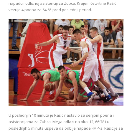
napadu i odličnoj asistenciji za Zubca. Krajem četvrtine Rašić
vezuje 4 poena za 64:65 pred poslednji period.
U poslednjih 10 minuta je Rašić nastavio sa serijom poena i
asistencijama za Zubca. Mega odlazi na plus 12, 66:78 i u
poslednjih 5 minuta uspeva da odbije napade FMP-a. Rašić je sa