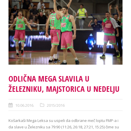
ODLIČNA MEGA SLAVILA U
ŽELEZNIKU, MAJSTORICA U NEDELJU
10.06.2016.
2015/2016
Košarkaši Mega Leksa su uspeli da odbrane meč loptu FMP-a i
da slave u Železniku sa 79:90 (11:26, 26:18, 27:21, 15:25) čime su