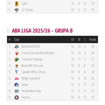
8
Split
16
4
12
20
9
SC Derby
16
3
13
19
ABA LIGA 2025/26 - GRUPA B
#
Club
GP
W
L
Points
Budućnost VOLI
1
16
13
3
29
2
Crvena Zvezda Meridianbet
16
12
4
28
3
Cedevita Olimpija
16
11
5
27
4
Bosna BH Telecom
16
8
8
24
5
Spartak Office Shoes
16
8
8
24
6
Mega Superbet
16
6
10
22
7
Zadar
16
5
11
21
8
Perspektiva Ilirija
16
5
11
21
9
Vienna
16
4
12
20