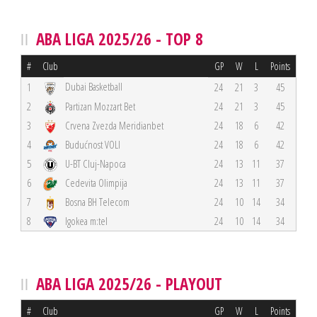
ABA LIGA 2025/26 - TOP 8
#
Club
GP
W
L
Points
Dubai Basketball
1
24
21
3
45
2
Partizan Mozzart Bet
24
21
3
45
3
Crvena Zvezda Meridianbet
24
18
6
42
4
Budućnost VOLI
24
18
6
42
5
U-BT Cluj-Napoca
24
13
11
37
6
Cedevita Olimpija
24
13
11
37
7
Bosna BH Telecom
24
10
14
34
8
Igokea m:tel
24
10
14
34
ABA LIGA 2025/26 - PLAYOUT
#
Club
GP
W
L
Points