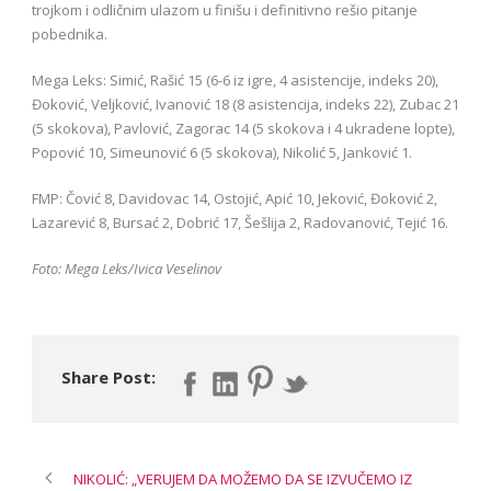
trojkom i odličnim ulazom u finišu i definitivno rešio pitanje
pobednika.
Mega Leks: Simić, Rašić 15 (6-6 iz igre, 4 asistencije, indeks 20),
Đoković, Veljković, Ivanović 18 (8 asistencija, indeks 22), Zubac 21
(5 skokova), Pavlović, Zagorac 14 (5 skokova i 4 ukradene lopte),
Popović 10, Simeunović 6 (5 skokova), Nikolić 5, Janković 1.
FMP: Čović 8, Davidovac 14, Ostojić, Apić 10, Jeković, Đoković 2,
Lazarević 8, Bursać 2, Dobrić 17, Šešlija 2, Radovanović, Tejić 16.
Foto: Mega Leks/Ivica Veselinov
Share Post:
NIKOLIĆ: „VERUJEM DA MOŽEMO DA SE IZVUČEMO IZ