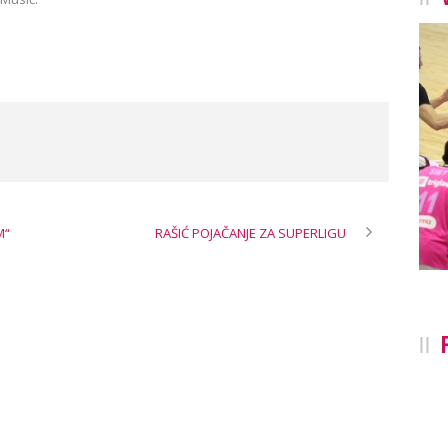
M“
RAŠIĆ POJAČANJE ZA SUPERLIGU