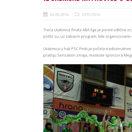
03.05.2016.
2015/2016
Treća utakmica finala ABA lige je pored odlične o
pošto su, uz zabavni program, bile organizovane
Utakmica u hali PSC Pinki je počela tradicionalni
pratnju Sensation zmaja, maskote sponzora Mege