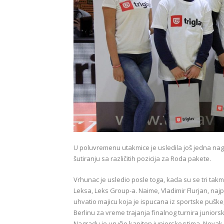
U poluvremenu utakmice je usledila još jedna nagra
šutiranju sa različitih pozicija za Roda pakete.
Vrhunac je usledio posle toga, kada su se tri ta
Leksa, Leks Group-a. Naime, Vladimir Flurjan, najpr
uhvatio majicu koja je ispucana iz sportske puške
Berlinu za vreme trajanja finalnog turnira juniorsk
Nagradu je uručio kapiten juniorskog tima, Novak