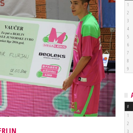
1
2
3
4
5
6
7
8
9
#
1
2
ERLIN
3