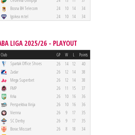
Cedevita Olimpija
24
13
11
37
Bosna BH Telecom
24
10
14
34
Igokea m:tel
24
10
14
34
ABA LIGA 2025/26 - PLAYOUT
Club
GP
W
L
Points
Spartak Office Shoes
26
14
12
40
Zadar
26
12
14
38
Mega Superbet
26
12
14
38
FMP
26
11
15
37
Krka
26
10
16
36
Perspektiva Ilirija
26
10
16
36
Vienna
26
9
17
35
SC Derby
26
9
17
35
Borac Mozzart
26
8
18
34