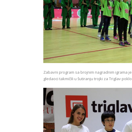
Zabavni program sa brojnim nagradnim igrama je 
gledaoci takmičili u šutiranju trojki za Triglav pokl