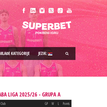
MLAĐE KATEGORIJE
JEZIK:
ABA LIGA 2025/26 - GRUPA A
Club
GP
W
L
Points