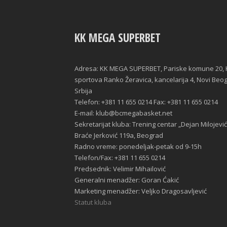
KK MEGA SUPERBET
Adresa: KK MEGA SUPERBET, Pariske komune 20, 
sportova Ranko Žeravica, kancelarija 4, Novi Beo
Srbija
Telefon: +381 11 655 0214 Fax: +381 11 655 0214
E-mail: klub@bcmegabasket.net
Sekretarijat kluba: Trening centar „Dejan Milojević
Braće Jerković 119a, Beograd
Radno vreme: ponedeljak-petak od 9-15h
Telefon/Fax: +381 11 655 0214
Predsednik: Velimir Mihailović
Generalni menadžer: Goran Ćakić
Marketing menadžer: Veljko Dragosavljević
Statut kluba