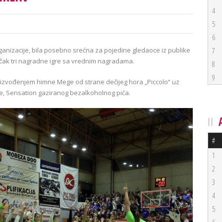
4
5
6
rganizacije, bila posebno srećna za pojedine gledaoce iz publike
7
 čak tri nagradne igre sa vrednim nagradama.
8
9
m izvođenjem himne Mege od strane dečijeg hora „Piccolo“ uz
, Sensation gaziranog bezalkoholnog pića.
#
1
2
3
4
5