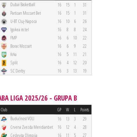
Dubai Basketball
16
15
1
31
Partizan Mozzart Bet
16
15
1
31
U-BT Cluj-Napoca
16
10
6
26
Igokea m:tel
16
8
8
24
FMP
16
6
10
22
Borac Mozzart
16
6
9
22
Krka
16
5
11
21
Split
16
4
12
20
SC Derby
16
3
13
19
ABA LIGA 2025/26 - GRUPA B
Club
GP
W
L
Points
Budućnost VOLI
16
13
3
29
Crvena Zvezda Meridianbet
16
12
4
28
Cedevita Olimpija
16
11
5
27