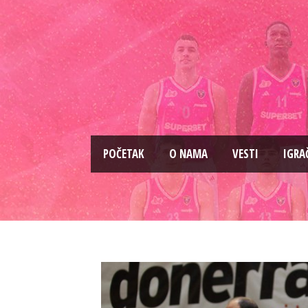
PОČETAK
O NAMA
VESTI
IGRA