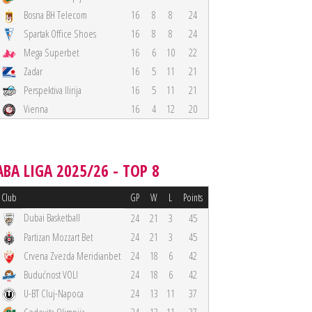
Bosna BH Telecom
16
8
8
24
Spartak Office Shoes
16
8
8
24
Mega Superbet
16
6
10
22
Zadar
16
5
11
21
Perspektiva Ilirija
16
5
11
21
Vienna
16
4
12
20
ABA LIGA 2025/26 - TOP 8
Club
GP
W
L
Points
Dubai Basketball
24
21
3
45
Partizan Mozzart Bet
24
21
3
45
Crvena Zvezda Meridianbet
24
18
6
42
Budućnost VOLI
24
18
6
42
U-BT Cluj-Napoca
24
13
11
37