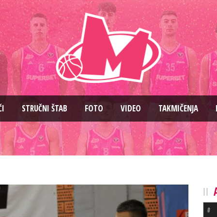
ČI
STRUČNI ŠTAB
FOTO
VIDEO
TAKMIČENJA
#