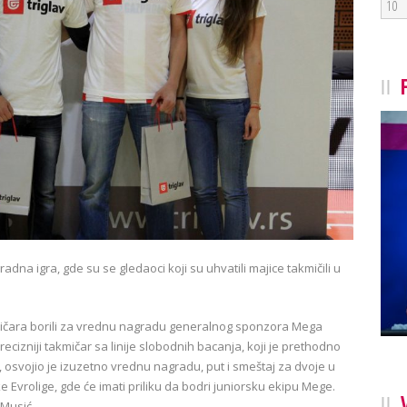
10
dna igra, gde su se gledaoci koji su uhvatili majice takmičili u
kmičara borili za vrednu nagradu generalnog sponzora Mega
ecizniji takmičar sa linije slobodnih bacanja, koji je prethodno
, osvojio je izuzetno vrednu nagradu, put i smeštaj za dvoje u
e Evrolige, gde će imati priliku da bodri juniorsku ekipu Mege.
 Musić.