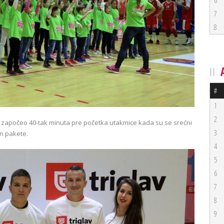
6
7
8
#
1
2
započeo 40-tak minuta pre početka utakmice kada su se srećni
3
on pakete.
4
5
6
7
8
9