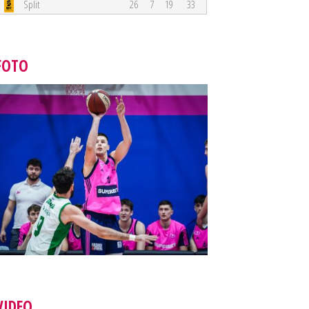
Split
26
7
19
33
FOTO
VIDEO