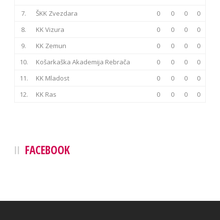
7.
ŠKK Zvezdara
0
0
0
0
8.
KK Vizura
0
0
0
0
9.
KK Zemun
0
0
0
0
10.
Košarkaška Akademija Rebrača
0
0
0
0
11.
KK Mladost
0
0
0
0
12.
KK Ras
0
0
0
0
FACEBOOK