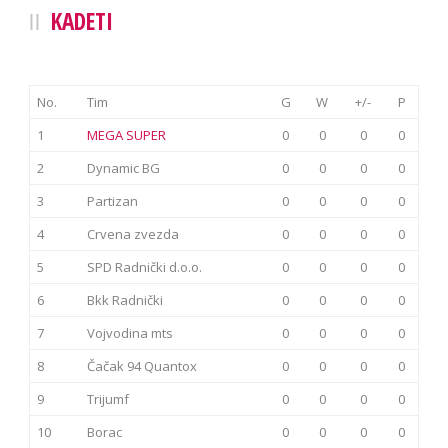
KADETI
No.
Tim
G
W
+/-
P
1
MEGA SUPER
0
0
0
0
2
Dynamic BG
0
0
0
0
3
Partizan
0
0
0
0
4
Crvena zvezda
0
0
0
0
5
SPD Radnički d.o.o.
0
0
0
0
6
Bkk Radnički
0
0
0
0
7
Vojvodina mts
0
0
0
0
8
Čačak 94 Quantox
0
0
0
0
9
Trijumf
0
0
0
0
10
Borac
0
0
0
0