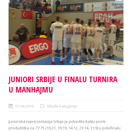
JUNIORI SRBIJE U FINALU TURNIRA
U MANHAJMU
01.04.2016.
Mlađe kategorije
Juniorska reprezentacija Srbije je pobedila Italiju posle
produžetka sa 77:75 (10:21, 19:19, 14:12, 23:14, 11:9) u polufinalu