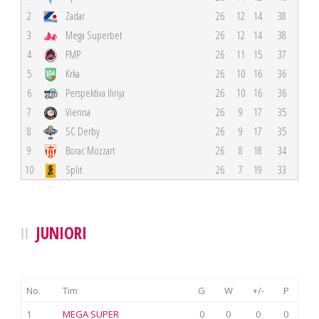
2
Zadar
26
12
14
38
3
Mega Superbet
26
12
14
38
4
FMP
26
11
15
37
5
Krka
26
10
16
36
6
Perspektiva Ilirija
26
10
16
36
7
Vienna
26
9
17
35
8
SC Derby
26
9
17
35
9
Borac Mozzart
26
8
18
34
10
Split
26
7
19
33
JUNIORI
No.
Tim
G
W
+/-
P
1
MEGA SUPER
0
0
0
0