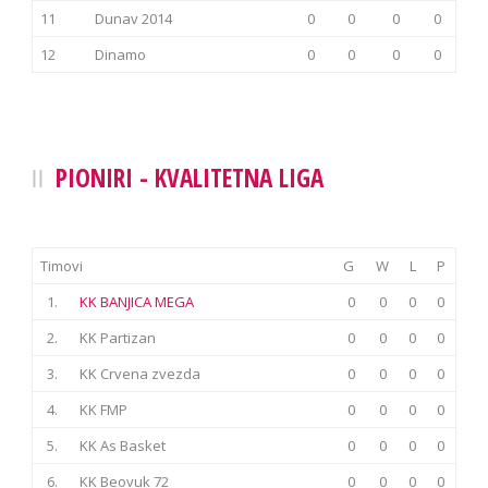
11
Dunav 2014
0
0
0
0
12
Dinamo
0
0
0
0
PIONIRI - KVALITETNA LIGA
Timovi
G
W
L
P
1.
KK BANJICA MEGA
0
0
0
0
2.
KK Partizan
0
0
0
0
3.
KK Crvena zvezda
0
0
0
0
4.
KK FMP
0
0
0
0
5.
KK As Basket
0
0
0
0
6.
KK Beovuk 72
0
0
0
0