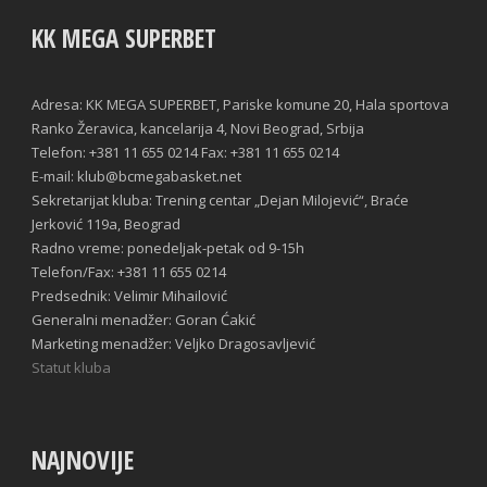
KK MEGA SUPERBET
Adresa: KK MEGA SUPERBET, Pariske komune 20, Hala sportova
Ranko Žeravica, kancelarija 4, Novi Beograd, Srbija
Telefon: +381 11 655 0214 Fax: +381 11 655 0214
E-mail: klub@bcmegabasket.net
Sekretarijat kluba: Trening centar „Dejan Milojević“, Braće
Jerković 119a, Beograd
Radno vreme: ponedeljak-petak od 9-15h
Telefon/Fax: +381 11 655 0214
Predsednik: Velimir Mihailović
Generalni menadžer: Goran Ćakić
Marketing menadžer: Veljko Dragosavljević
Statut kluba
NAJNOVIJE