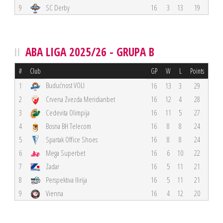
9
SC Derby
16
3
13
19
ABA LIGA 2025/26 - GRUPA B
#
Club
GP
W
L
Points
Budućnost VOLI
1
16
13
3
29
2
Crvena Zvezda Meridianbet
16
12
4
28
3
Cedevita Olimpija
16
11
5
27
4
Bosna BH Telecom
16
8
8
24
5
Spartak Office Shoes
16
8
8
24
6
Mega Superbet
16
6
10
22
7
Zadar
16
5
11
21
8
Perspektiva Ilirija
16
5
11
21
9
Vienna
16
4
12
20