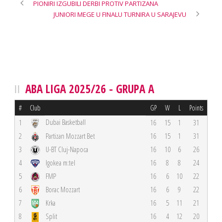
PIONIRI IZGUBILI DERBI PROTIV PARTIZANA
JUNIORI MEGE U FINALU TURNIRA U SARAJEVU
ABA LIGA 2025/26 - GRUPA A
#
Club
GP
W
L
Points
Dubai Basketball
1
16
15
1
31
2
Partizan Mozzart Bet
16
15
1
31
3
U-BT Cluj-Napoca
16
10
6
26
4
Igokea m:tel
16
8
8
24
5
FMP
16
6
10
22
6
Borac Mozzart
16
6
9
22
7
Krka
16
5
11
21
8
Split
16
4
12
20