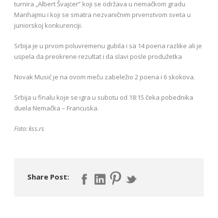
turnira „Albert Švajcer“ koji se održava u nemačkom gradu
Manhajmu i koji se smatra nezvaničnim prvenstvom sveta u
juniorskoj konkurenciji.
Srbija je u prvom poluvremenu gubila i sa 14 poena razlike ali je
uspela da preokrene rezultat i da slavi posle produžetka
Novak Musić je na ovom meču zabeležio 2 poena i 6 skokova.
Srbija u finalu koje se igra u subotu od 18:15 čeka pobednika
duela Nemačka – Francuska.
Foto: kss.rs
Share Post: