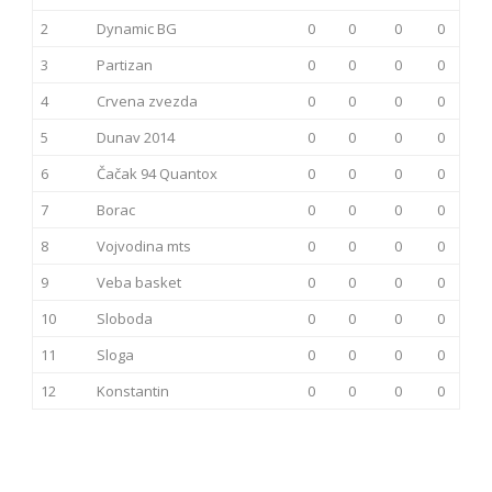
2
Dynamic BG
0
0
0
0
3
Partizan
0
0
0
0
4
Crvena zvezda
0
0
0
0
5
Dunav 2014
0
0
0
0
6
Čačak 94 Quantox
0
0
0
0
7
Borac
0
0
0
0
8
Vojvodina mts
0
0
0
0
9
Veba basket
0
0
0
0
10
Sloboda
0
0
0
0
11
Sloga
0
0
0
0
12
Konstantin
0
0
0
0