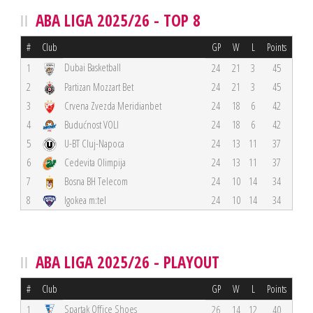
ABA LIGA 2025/26 - TOP 8
#
Club
GP
W
L
Points
Dubai Basketball
1
24
21
3
45
2
Partizan Mozzart Bet
24
21
3
45
3
Crvena Zvezda Meridianbet
24
18
6
42
4
Budućnost VOLI
24
18
6
42
5
U-BT Cluj-Napoca
24
13
11
37
6
Cedevita Olimpija
24
13
11
37
7
Bosna BH Telecom
24
10
14
34
8
Igokea m:tel
24
10
14
34
ABA LIGA 2025/26 - PLAYOUT
#
Club
GP
W
L
Points
Spartak Office Shoes
1
26
14
12
40