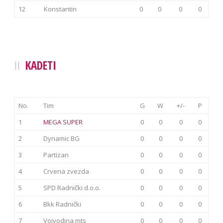
12
Konstantin
0
0
0
0
KADETI
No.
Tim
G
W
+/-
P
1
MEGA SUPER
0
0
0
0
2
Dynamic BG
0
0
0
0
3
Partizan
0
0
0
0
4
Crvena zvezda
0
0
0
0
5
SPD Radnički d.o.o.
0
0
0
0
6
Bkk Radnički
0
0
0
0
7
Vojvodina mts
0
0
0
0