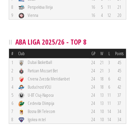
8
Perspektiva Ilirija
16
5
11
21
9
Vienna
16
4
12
20
ABA LIGA 2025/26 - TOP 8
#
Club
GP
W
L
Points
Dubai Basketball
1
24
21
3
45
2
Partizan Mozzart Bet
24
21
3
45
3
Crvena Zvezda Meridianbet
24
18
6
42
4
Budućnost VOLI
24
18
6
42
5
U-BT Cluj-Napoca
24
13
11
37
6
Cedevita Olimpija
24
13
11
37
7
Bosna BH Telecom
24
10
14
34
8
Igokea m:tel
24
10
14
34