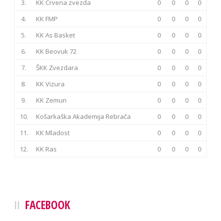
3.
KK Crvena zvezda
0
0
0
0
4.
KK FMP
0
0
0
0
5.
KK As Basket
0
0
0
0
6.
KK Beovuk 72
0
0
0
0
7.
ŠKK Zvezdara
0
0
0
0
8.
KK Vizura
0
0
0
0
9.
KK Zemun
0
0
0
0
10.
Košarkaška Akademija Rebrača
0
0
0
0
11.
KK Mladost
0
0
0
0
12.
KK Ras
0
0
0
0
FACEBOOK