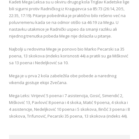
Kadeti Mega Leksa su u okviru drugog kola Triglav Kadetske lige
bili sigurni protiv Radničkog iz Kragujevca sa 85:73 (26:14, 20:5,
22:35, 17:19). Pitanje pobednika je praktično bilo rešeno već na
poluvremenu kada se na odmor otišlo sa 46:19 za Megu. U
nastavku utakmice je Radnički uspeo da smanji razliku ali
nijednog trenutka pobeda Mege nije dolazila u pitanje.
Najbolji u redovima Mege je ponovo bio Marko Pecarski sa 35
poena, 13 skokova (indeks korisnosti 44) a pratili su ga Mišković
sa 13 poena i Nedeljković sa 10.
Mega je u prva 2 kola zabeležila obe pobede a narednog
vikenda gostuje ekipi Zvečana.
Mega Leks: Virijević 5 poena i 7 asistencija, Gosić, Simendić 2,
Mišković 13, Pavlović 8 poena i 4 skoka, Matić 9 poena, 4 skoka i
4 asistencije, Nedeljković 10 poena i 5 skokova, Ilinčić 3 poena i 8
skokova, Trifunović, Pecarski 35 poena, 13 skokova (indeks 44).