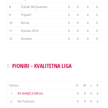
8
Čačak 94 Quantox
0
0
0
0
9
Trijumf
0
0
0
0
10
Borac
0
0
0
0
11
Dunav 2014
0
0
0
0
12
Dinamo
0
0
0
0
PIONIRI - KVALITETNA LIGA
Timovi
G
W
L
P
1.
KK BANJICA MEGA
0
0
0
0
2.
KK Partizan
0
0
0
0