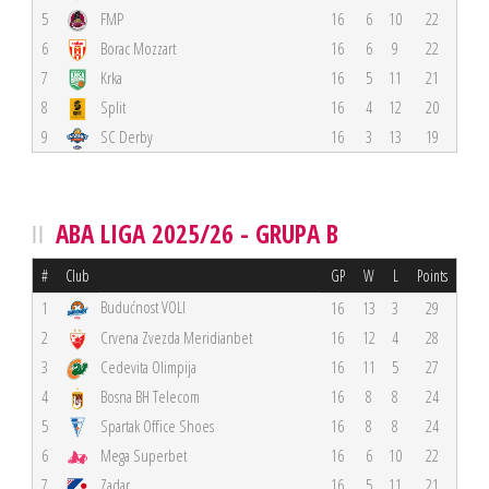
5
FMP
16
6
10
22
6
Borac Mozzart
16
6
9
22
7
Krka
16
5
11
21
8
Split
16
4
12
20
9
SC Derby
16
3
13
19
ABA LIGA 2025/26 - GRUPA B
#
Club
GP
W
L
Points
Budućnost VOLI
1
16
13
3
29
2
Crvena Zvezda Meridianbet
16
12
4
28
3
Cedevita Olimpija
16
11
5
27
4
Bosna BH Telecom
16
8
8
24
5
Spartak Office Shoes
16
8
8
24
6
Mega Superbet
16
6
10
22
7
Zadar
16
5
11
21