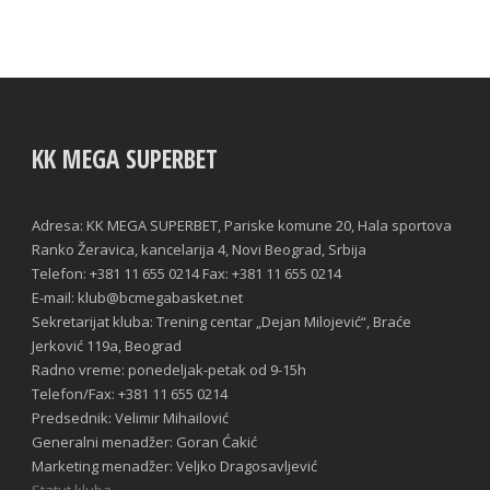
KK MEGA SUPERBET
Adresa: KK MEGA SUPERBET, Pariske komune 20, Hala sportova
Ranko Žeravica, kancelarija 4, Novi Beograd, Srbija
Telefon: +381 11 655 0214 Fax: +381 11 655 0214
E-mail: klub@bcmegabasket.net
Sekretarijat kluba: Trening centar „Dejan Milojević“, Braće
Jerković 119a, Beograd
Radno vreme: ponedeljak-petak od 9-15h
Telefon/Fax: +381 11 655 0214
Predsednik: Velimir Mihailović
Generalni menadžer: Goran Ćakić
Marketing menadžer: Veljko Dragosavljević