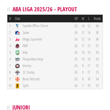
ABA LIGA 2025/26 - PLAYOUT
#
Club
GP
W
L
Points
Spartak Office Shoes
1
26
14
12
40
2
Zadar
26
12
14
38
3
Mega Superbet
26
12
14
38
4
FMP
26
11
15
37
5
Krka
26
10
16
36
6
Perspektiva Ilirija
26
10
16
36
7
Vienna
26
9
17
35
8
SC Derby
26
9
17
35
9
Borac Mozzart
26
8
18
34
10
Split
26
7
19
33
JUNIORI