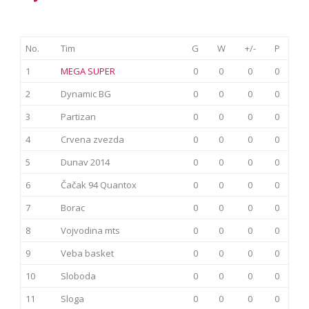
No.
Tim
G
W
+/-
P
1
MEGA SUPER
0
0
0
0
2
Dynamic BG
0
0
0
0
3
Partizan
0
0
0
0
4
Crvena zvezda
0
0
0
0
5
Dunav 2014
0
0
0
0
6
Čačak 94 Quantox
0
0
0
0
7
Borac
0
0
0
0
8
Vojvodina mts
0
0
0
0
9
Veba basket
0
0
0
0
10
Sloboda
0
0
0
0
11
Sloga
0
0
0
0