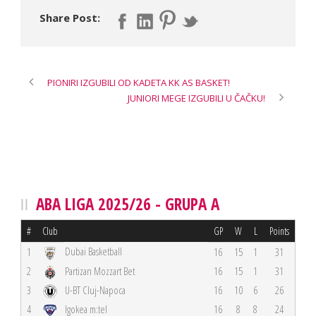
Share Post:
PIONIRI IZGUBILI OD KADETA KK AS BASKET!
JUNIORI MEGE IZGUBILI U ČAČKU!
ABA LIGA 2025/26 - GRUPA A
#
Club
GP
W
L
Points
Dubai Basketball
1
16
15
1
31
2
Partizan Mozzart Bet
16
15
1
31
3
U-BT Cluj-Napoca
16
10
6
26
4
Igokea m:tel
16
8
8
24