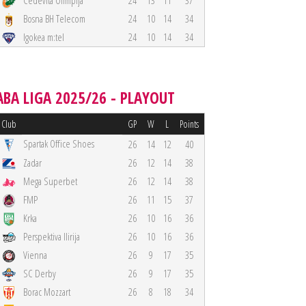
Cedevita Olimpija
24
13
11
37
Bosna BH Telecom
24
10
14
34
Igokea m:tel
24
10
14
34
ABA LIGA 2025/26 - PLAYOUT
Club
GP
W
L
Points
Spartak Office Shoes
26
14
12
40
Zadar
26
12
14
38
Mega Superbet
26
12
14
38
FMP
26
11
15
37
Krka
26
10
16
36
Perspektiva Ilirija
26
10
16
36
Vienna
26
9
17
35
SC Derby
26
9
17
35
Borac Mozzart
26
8
18
34