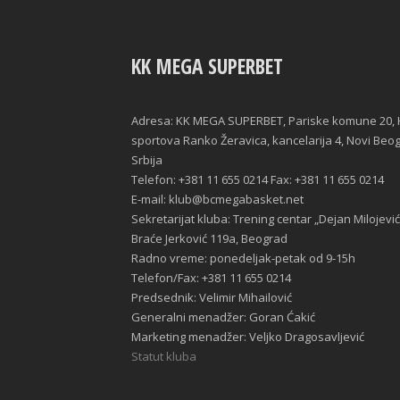
KK MEGA SUPERBET
Adresa: KK MEGA SUPERBET, Pariske komune 20, 
sportova Ranko Žeravica, kancelarija 4, Novi Beo
Srbija
Telefon: +381 11 655 0214 Fax: +381 11 655 0214
E-mail: klub@bcmegabasket.net
Sekretarijat kluba: Trening centar „Dejan Milojević
Braće Jerković 119a, Beograd
Radno vreme: ponedeljak-petak od 9-15h
Telefon/Fax: +381 11 655 0214
Predsednik: Velimir Mihailović
Generalni menadžer: Goran Ćakić
Marketing menadžer: Veljko Dragosavljević
Statut kluba