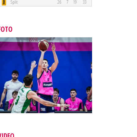
Split
26
7
19
33
FOTO
VIDEO