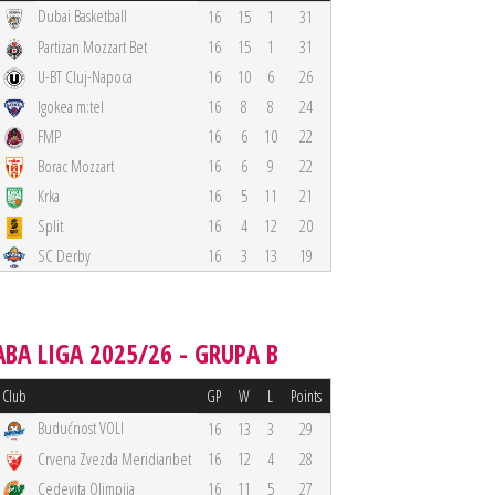
Dubai Basketball
16
15
1
31
Partizan Mozzart Bet
16
15
1
31
U-BT Cluj-Napoca
16
10
6
26
Igokea m:tel
16
8
8
24
FMP
16
6
10
22
Borac Mozzart
16
6
9
22
Krka
16
5
11
21
Split
16
4
12
20
SC Derby
16
3
13
19
ABA LIGA 2025/26 - GRUPA B
Club
GP
W
L
Points
Budućnost VOLI
16
13
3
29
Crvena Zvezda Meridianbet
16
12
4
28
Cedevita Olimpija
16
11
5
27