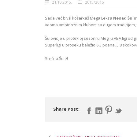
21.10.2015.
2015/2016
Sada već bivši košarkaš Mega Leksa
Nenad Šulov
veoma ambicioznim klubom sa dugom tradicijom,
Šulović je u protekloj sezoni u Megi u ABA ligi od
Superligi u proseku beležio 6.3 poena, 3.8 skokova 
Srećno Šule!
Share Post: