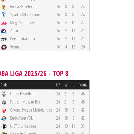
Bosna BH Telecom
16
8
8
24
Spartak Office Shoes
16
8
8
24
Mega Superbet
16
6
10
22
Zadar
16
5
11
21
Perspektiva Ilirija
16
5
11
21
Vienna
16
4
12
20
ABA LIGA 2025/26 - TOP 8
Club
GP
W
L
Points
Dubai Basketball
24
21
3
45
Partizan Mozzart Bet
24
21
3
45
Crvena Zvezda Meridianbet
24
18
6
42
Budućnost VOLI
24
18
6
42
U-BT Cluj-Napoca
24
13
11
37