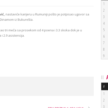
1
2
ić,
nastaviće karijeru u Rumuniji pošto je potpisao ugovor sa
3
 Dinamom iz Bukurešta.
4
5
igrao tri meča sa prosekom od 4 poena i 3.3 skoka dok je u
i 2.9 asistencija.
6
7
8
9
#
1
2
3