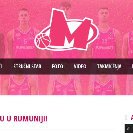
ČI
STRUČNI ŠTAB
FOTO
VIDEO
TAKMIČENJA
RU U RUMUNIJI!
#