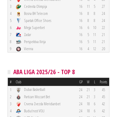
3
Cedevita Olimpija
16
11
5
27
4
Bosna BH Telecom
16
8
8
24
5
Spartak Office Shoes
16
8
8
24
6
Mega Superbet
16
6
10
22
7
Zadar
16
5
11
21
8
Perspektiva Ilirija
16
5
11
21
9
Vienna
16
4
12
20
ABA LIGA 2025/26 - TOP 8
#
Club
GP
W
L
Points
Dubai Basketball
1
24
21
3
45
2
Partizan Mozzart Bet
24
21
3
45
3
Crvena Zvezda Meridianbet
24
18
6
42
4
Budućnost VOLI
24
18
6
42