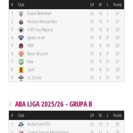
#
Club
GP
W
L
Points
Dubai Basketball
1
16
15
1
31
2
Partizan Mozzart Bet
16
15
1
31
3
U-BT Cluj-Napoca
16
10
6
26
4
Igokea m:tel
16
8
8
24
5
FMP
16
6
10
22
6
Borac Mozzart
16
6
9
22
7
Krka
16
5
11
21
8
Split
16
4
12
20
9
SC Derby
16
3
13
19
ABA LIGA 2025/26 - GRUPA B
#
Club
GP
W
L
Points
Budućnost VOLI
1
16
13
3
29
2
Crvena Zvezda Meridianbet
16
12
4
28