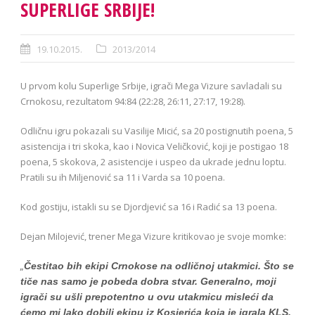
SUPERLIGE SRBIJE!
19.10.2015.
2013/2014
U prvom kolu Superlige Srbije, igrači Mega Vizure savladali su
Crnokosu, rezultatom 94:84 (22:28, 26:11, 27:17, 19:28).
Odličnu igru pokazali su Vasilije Micić, sa 20 postignutih poena, 5
asistencija i tri skoka, kao i Novica Veličković, koji je postigao 18
poena, 5 skokova, 2 asistencije i uspeo da ukrade jednu loptu.
Pratili su ih Miljenović sa 11 i Varda sa 10 poena.
Kod gostiju, istakli su se Djordjević sa 16 i Radić sa 13 poena.
Dejan Milojević, trener Mega Vizure kritikovao je svoje momke:
„
Čestitao bih ekipi Crnokose na odličnoj utakmici. Što se
tiče nas samo je pobeda dobra stvar. Generalno, moji
igrači su ušli prepotentno u ovu utakmicu misleći da
ćemo mi lako dobili ekipu iz Kosjerića koja je igrala KLS.