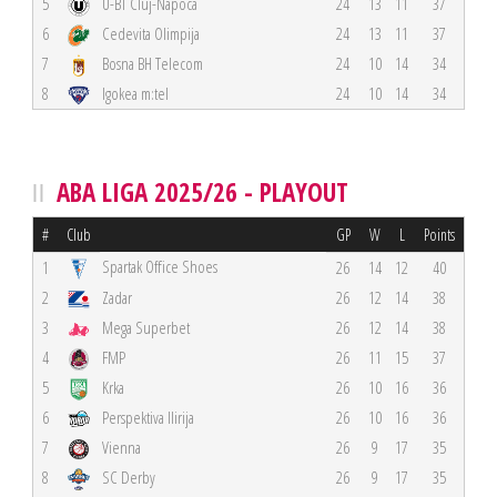
5
U-BT Cluj-Napoca
24
13
11
37
6
Cedevita Olimpija
24
13
11
37
7
Bosna BH Telecom
24
10
14
34
8
Igokea m:tel
24
10
14
34
ABA LIGA 2025/26 - PLAYOUT
#
Club
GP
W
L
Points
Spartak Office Shoes
1
26
14
12
40
2
Zadar
26
12
14
38
3
Mega Superbet
26
12
14
38
4
FMP
26
11
15
37
5
Krka
26
10
16
36
6
Perspektiva Ilirija
26
10
16
36
7
Vienna
26
9
17
35
8
SC Derby
26
9
17
35