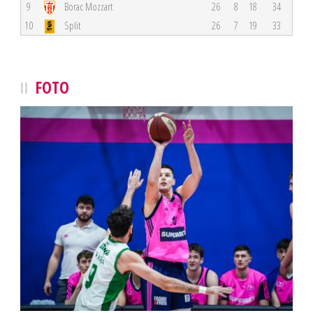
9
Borac Mozzart
26
8
18
34
10
Split
26
7
19
33
FOTO