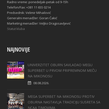
Radno vreme: ponedeljak-petak od 9-15h
Telefon/Fax: +381 11 655 0214
Predsednik: Velimir Mihailović
Generalni menadžer: Goran Ćakić
Marketing menadžer: Veljko Dragosavljević
Statut kluba
NAJNOVIJE
UNIVERZITET OBURN SAVLADAO MEGU
SUPERBET U PRVOM PRIPREMNOM MEČU
NA MIKONOSU
08.08.2026.
MEGA SUPERBET NA MIKONOSU PROTIV
OBURNA NASTAVLJA TRADICIJU SUSRETA SA
NCAA TIMOVIMA