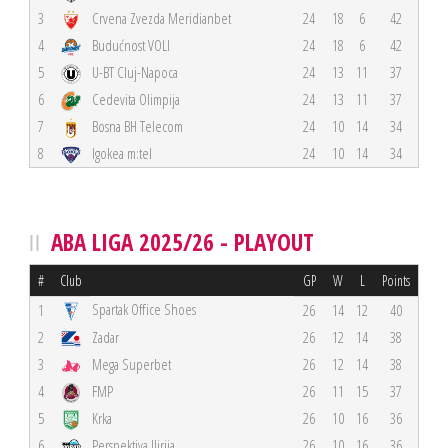
3
Crvena Zvezda Meridianbet
24
18
6
42
4
Budućnost VOLI
24
18
6
42
5
U-BT Cluj-Napoca
24
13
11
37
6
Cedevita Olimpija
24
13
11
37
7
Bosna BH Telecom
24
10
14
34
8
Igokea m:tel
24
10
14
34
ABA LIGA 2025/26 - PLAYOUT
#
Club
GP
W
L
Points
Spartak Office Shoes
1
26
14
12
40
2
Zadar
26
12
14
38
3
Mega Superbet
26
12
14
38
4
FMP
26
11
15
37
5
Krka
26
10
16
36
6
Perspektiva Ilirija
26
10
16
36