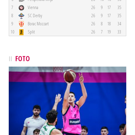
7
Vienna
26
9
17
35
8
SC Derby
26
9
17
35
9
Borac Mozzart
26
8
18
34
10
Split
26
7
19
33
FOTO