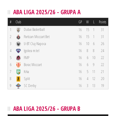
ABA LIGA 2025/26 - GRUPA A
#
Club
GP
W
L
Points
Dubai Basketball
1
16
15
1
31
2
Partizan Mozzart Bet
16
15
1
31
3
U-BT Cluj-Napoca
16
10
6
26
4
Igokea m:tel
16
8
8
24
5
FMP
16
6
10
22
6
Borac Mozzart
16
6
9
22
7
Krka
16
5
11
21
8
Split
16
4
12
20
9
SC Derby
16
3
13
19
ABA LIGA 2025/26 - GRUPA B