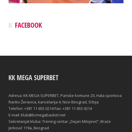
FACEBOOK
KK MEGA SUPERBET
Adresa: KK MEGA SUPERBET, Pariske komune 20, Hala sportova
Ranko Žeravica, kancelarija 4, Novi Beograd, Srbija
Telefon: +381 11 655 0214 Fax: +381 11 655 0214
E-mail: klub@bcmegabasket.net
Sekretarijat kluba: Trening centar „Dejan Milojević“, Braće
Jerković 119a, Beograd