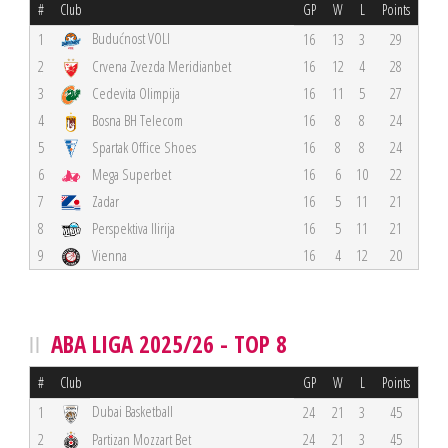
#
Club
GP
W
L
Points
Budućnost VOLI
1
16
13
3
29
2
Crvena Zvezda Meridianbet
16
12
4
28
3
Cedevita Olimpija
16
11
5
27
4
Bosna BH Telecom
16
8
8
24
5
Spartak Office Shoes
16
8
8
24
6
Mega Superbet
16
6
10
22
7
Zadar
16
5
11
21
8
Perspektiva Ilirija
16
5
11
21
9
Vienna
16
4
12
20
ABA LIGA 2025/26 - TOP 8
#
Club
GP
W
L
Points
Dubai Basketball
1
24
21
3
45
2
Partizan Mozzart Bet
24
21
3
45