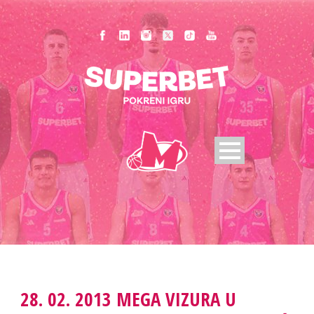
28. 02. 2013 MEGA VIZURA U