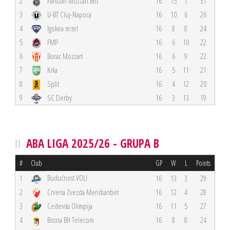
2
Partizan Mozzart Bet
16
15
1
31
3
U-BT Cluj-Napoca
16
10
6
26
4
Igokea m:tel
16
8
8
24
5
FMP
16
6
10
22
6
Borac Mozzart
16
6
9
22
7
Krka
16
5
11
21
8
Split
16
4
12
20
9
SC Derby
16
3
13
19
ABA LIGA 2025/26 - GRUPA B
#
Club
GP
W
L
Points
Budućnost VOLI
1
16
13
3
29
2
Crvena Zvezda Meridianbet
16
12
4
28
3
Cedevita Olimpija
16
11
5
27
4
Bosna BH Telecom
16
8
8
24