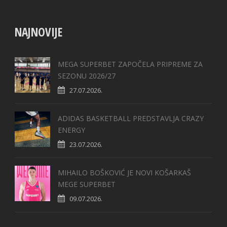
NAJNOVIJE
MEGA SUPERBET ZAPOČELA PRIPREME ZA
SEZONU 2026/27
27.07.2026.
ADIDAS BASKETBALL PREDSTAVLJA CRAZY
ENERGY
23.07.2026.
MIHAILO BOŠKOVIĆ JE NOVI KOŠARKAŠ
MEGE SUPERBET
09.07.2026.