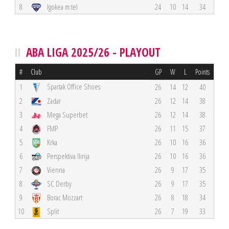
8
Igokea m:tel
24
10
14
34
ABA LIGA 2025/26 - PLAYOUT
#
Club
GP
W
L
Points
Spartak Office Shoes
1
26
14
12
40
2
Zadar
26
12
14
38
3
Mega Superbet
26
12
14
38
4
FMP
26
11
15
37
5
Krka
26
10
16
36
6
Perspektiva Ilirija
26
10
16
36
7
Vienna
26
9
17
35
8
SC Derby
26
9
17
35
9
Borac Mozzart
26
8
18
34
10
Split
26
7
19
33