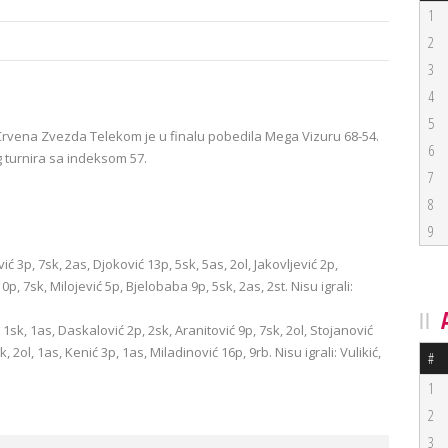
1
2
3
4
5
 Crvena Zvezda Telekom je u finalu pobedila Mega Vizuru 68-54.
6
turnira sa indeksom 57.
7
8
9
 3p, 7sk, 2as, Djoković 13p, 5sk, 5as, 2ol, Jakovljević 2p,
10p, 7sk, Milojević 5p, Bjelobaba 9p, 5sk, 2as, 2st. Nisu igrali:
 1sk, 1as, Daskalović 2p, 2sk, Aranitović 9p, 7sk, 2ol, Stojanović
, 2ol, 1as, Kenić 3p, 1as, Miladinović 16p, 9rb. Nisu igrali: Vulikić,
#
1
2
3