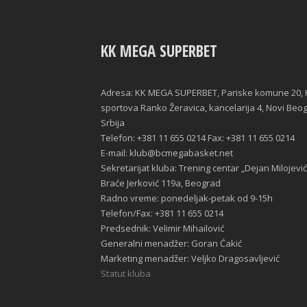
KK MEGA SUPERBET
Adresa: KK MEGA SUPERBET, Pariske komune 20, 
sportova Ranko Žeravica, kancelarija 4, Novi Beo
Srbija
Telefon: +381 11 655 0214 Fax: +381 11 655 0214
E-mail: klub@bcmegabasket.net
Sekretarijat kluba: Trening centar „Dejan Milojević
Braće Jerković 119a, Beograd
Radno vreme: ponedeljak-petak od 9-15h
Telefon/Fax: +381 11 655 0214
Predsednik: Velimir Mihailović
Generalni menadžer: Goran Ćakić
Marketing menadžer: Veljko Dragosavljević
Statut kluba