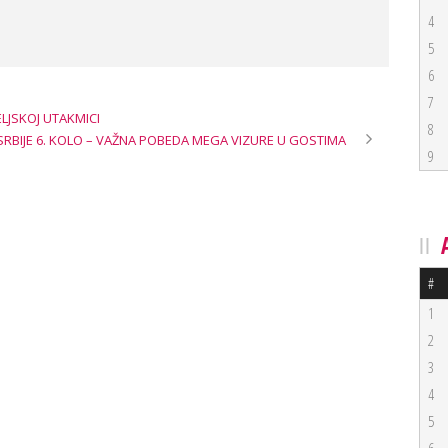
4
5
6
7
ELJSKOJ UTAKMICI
8
A SRBIJE 6. KOLO – VAŽNA POBEDA MEGA VIZURE U GOSTIMA
9
#
1
2
3
4
5