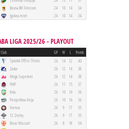
Cedevita Olimpija
24
13
11
37
Bosna BH Telecom
24
10
14
34
Igokea m:tel
24
10
14
34
ABA LIGA 2025/26 - PLAYOUT
Club
GP
W
L
Points
Spartak Office Shoes
26
14
12
40
Zadar
26
12
14
38
Mega Superbet
26
12
14
38
FMP
26
11
15
37
Krka
26
10
16
36
Perspektiva Ilirija
26
10
16
36
Vienna
26
9
17
35
SC Derby
26
9
17
35
Borac Mozzart
26
8
18
34