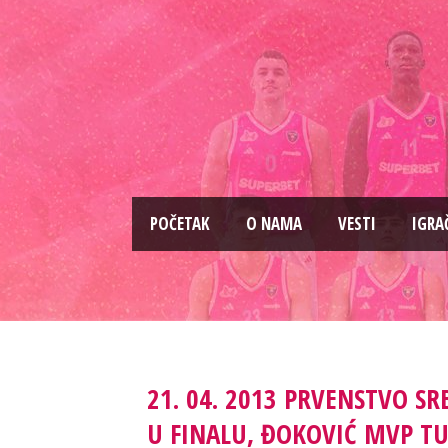
PОČETAK
O NAMA
VESTI
IGRA
21. 04. 2013 PRVENSTVO S
U FINALU, ĐOKOVIĆ MVP T