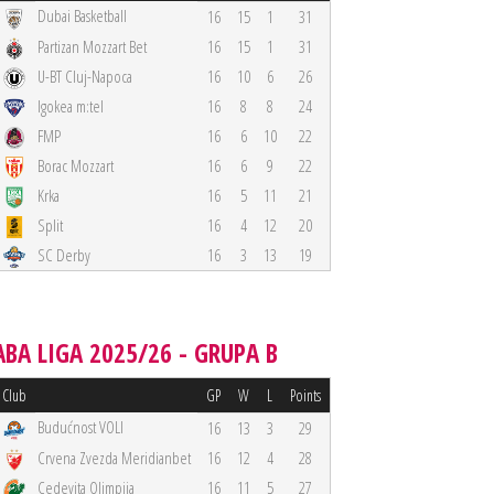
Dubai Basketball
16
15
1
31
Partizan Mozzart Bet
16
15
1
31
U-BT Cluj-Napoca
16
10
6
26
Igokea m:tel
16
8
8
24
FMP
16
6
10
22
Borac Mozzart
16
6
9
22
Krka
16
5
11
21
Split
16
4
12
20
SC Derby
16
3
13
19
ABA LIGA 2025/26 - GRUPA B
Club
GP
W
L
Points
Budućnost VOLI
16
13
3
29
Crvena Zvezda Meridianbet
16
12
4
28
Cedevita Olimpija
16
11
5
27