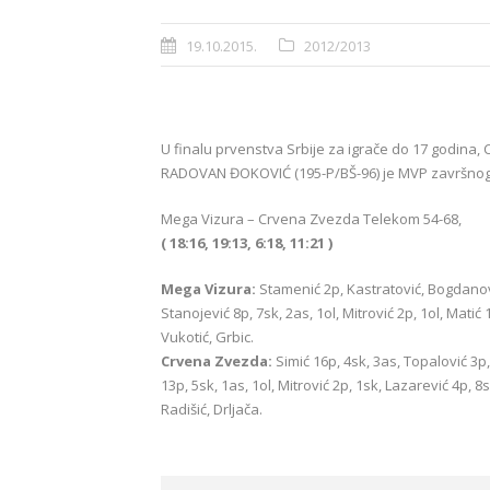
19.10.2015.
2012/2013
U finalu prvenstva Srbije za igrače do 17 godina,
RADOVAN ĐOKOVIĆ (195-P/BŠ-96) je MVP završnog 
Mega Vizura – Crvena Zvezda Telekom 54-68,
( 18:16, 19:13, 6:18, 11:21 )
Mega Vizura:
Stamenić 2p, Kastratović, Bogdanović
Stanojević 8p, 7sk, 2as, 1ol, Mitrović 2p, 1ol, Matić 
Vukotić, Grbic.
Crvena Zvezda:
Simić 16p, 4sk, 3as, Topalović 3p,
13p, 5sk, 1as, 1ol, Mitrović 2p, 1sk, Lazarević 4p, 8sk
Radišić, Drljača.