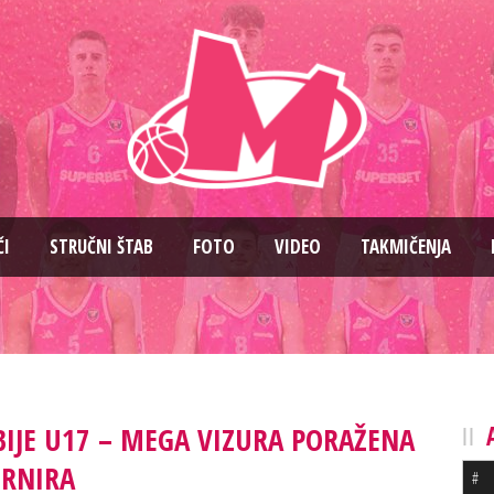
ČI
STRUČNI ŠTAB
FOTO
VIDEO
TAKMIČENJA
RBIJE U17 – MEGA VIZURA PORAŽENA
URNIRA
#