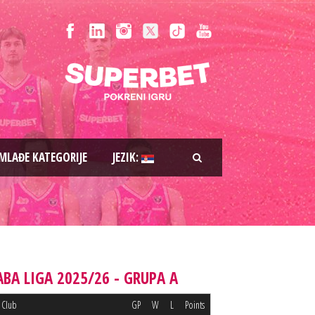
MLAĐE KATEGORIJE
JEZIK:
ABA LIGA 2025/26 - GRUPA A
Club
GP
W
L
Points