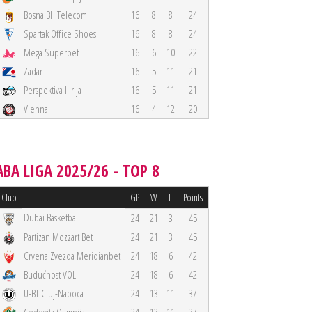
Bosna BH Telecom
16
8
8
24
Spartak Office Shoes
16
8
8
24
Mega Superbet
16
6
10
22
Zadar
16
5
11
21
Perspektiva Ilirija
16
5
11
21
Vienna
16
4
12
20
ABA LIGA 2025/26 - TOP 8
Club
GP
W
L
Points
Dubai Basketball
24
21
3
45
Partizan Mozzart Bet
24
21
3
45
Crvena Zvezda Meridianbet
24
18
6
42
Budućnost VOLI
24
18
6
42
U-BT Cluj-Napoca
24
13
11
37