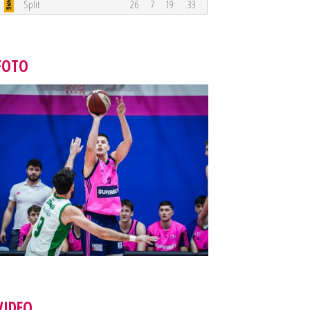
Split
26
7
19
33
FOTO
VIDEO