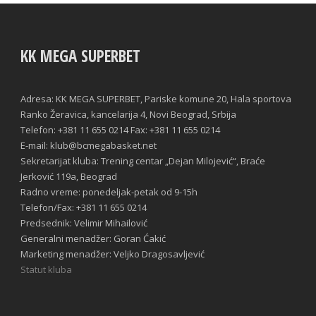
KK MEGA SUPERBET
Adresa: KK MEGA SUPERBET, Pariske komune 20, Hala sportova
Ranko Žeravica, kancelarija 4, Novi Beograd, Srbija
Telefon: +381 11 655 0214 Fax: +381 11 655 0214
E-mail: klub@bcmegabasket.net
Sekretarijat kluba: Trening centar „Dejan Milojević“, Braće
Jerković 119a, Beograd
Radno vreme: ponedeljak-petak od 9-15h
Telefon/Fax: +381 11 655 0214
Predsednik: Velimir Mihailović
Generalni menadžer: Goran Ćakić
Marketing menadžer: Veljko Dragosavljević
Statut kluba