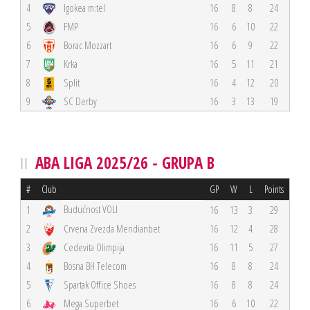
4
Igokea m:tel
16
8
8
24
5
FMP
16
6
10
22
6
Borac Mozzart
16
6
9
22
7
Krka
16
5
11
21
8
Split
16
4
12
20
9
SC Derby
16
3
13
19
ABA LIGA 2025/26 - GRUPA B
#
Club
GP
W
L
Points
Budućnost VOLI
1
16
13
3
29
2
Crvena Zvezda Meridianbet
16
12
4
28
3
Cedevita Olimpija
16
11
5
27
4
Bosna BH Telecom
16
8
8
24
5
Spartak Office Shoes
16
8
8
24
6
Mega Superbet
16
6
10
22