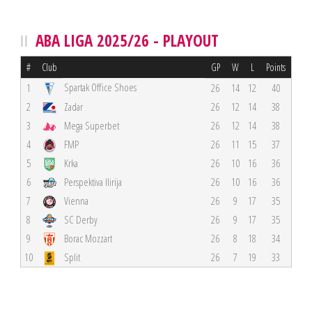
ABA LIGA 2025/26 - PLAYOUT
#
Club
GP
W
L
Points
Spartak Office Shoes
1
26
14
12
40
2
Zadar
26
12
14
38
3
Mega Superbet
26
12
14
38
4
FMP
26
11
15
37
5
Krka
26
10
16
36
6
Perspektiva Ilirija
26
10
16
36
7
Vienna
26
9
17
35
8
SC Derby
26
9
17
35
9
Borac Mozzart
26
8
18
34
10
Split
26
7
19
33