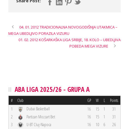
Share Post:
04. 01. 2012 TRADICIONALNA NOVOGODIŠNJA UTAKMICA –
MEGA UBEDLJIVO PORAZILA VIZURU
01. 02. 2012 KOŠARKAŠKA LIGA SRBIJE, 18. KOLO – UBEDLJIVA
POBEDA MEGA VIZURE
ABA LIGA 2025/26 - GRUPA A
#
Club
GP
W
L
Points
Dubai Basketball
1
16
15
1
31
2
Partizan Mozzart Bet
16
15
1
31
3
U-BT Cluj-Napoca
16
10
6
26