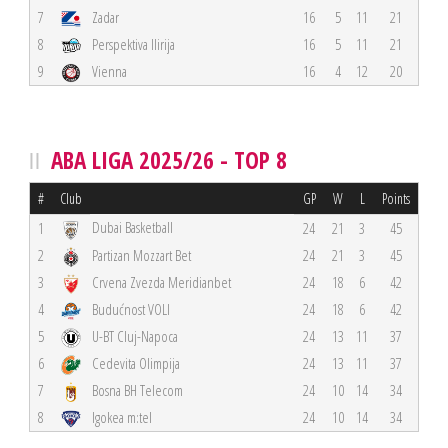
7
Zadar
16
5
11
21
8
Perspektiva Ilirija
16
5
11
21
9
Vienna
16
4
12
20
ABA LIGA 2025/26 - TOP 8
#
Club
GP
W
L
Points
Dubai Basketball
1
24
21
3
45
2
Partizan Mozzart Bet
24
21
3
45
3
Crvena Zvezda Meridianbet
24
18
6
42
4
Budućnost VOLI
24
18
6
42
5
U-BT Cluj-Napoca
24
13
11
37
6
Cedevita Olimpija
24
13
11
37
7
Bosna BH Telecom
24
10
14
34
8
Igokea m:tel
24
10
14
34