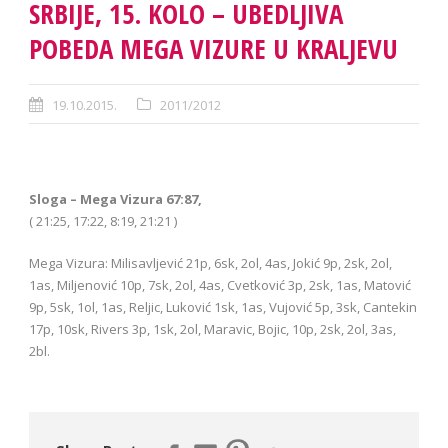
SRBIJE, 15. KOLO – UBEDLJIVA
POBEDA MEGA VIZURE U KRALJEVU
19.10.2015.
2011/2012
Sloga – Mega Vizura 67:87,
( 21:25, 17:22, 8:19, 21:21 )
Mega Vizura: Milisavljević 21p, 6sk, 2ol, 4as, Jokić 9p, 2sk, 2ol,
1as, Miljenović 10p, 7sk, 2ol, 4as, Cvetković 3p, 2sk, 1as, Matović
9p, 5sk, 1ol, 1as, Reljic, Luković 1sk, 1as, Vujović 5p, 3sk, Cantekin
17p, 10sk, Rivers 3p, 1sk, 2ol, Maravic, Bojic, 10p, 2sk, 2ol, 3as,
2bl.