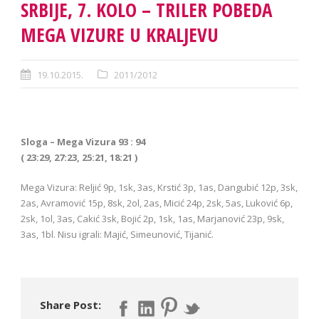
SRBIJE, 7. KOLO – TRILER POBEDA
MEGA VIZURE U KRALJEVU
19.10.2015.
2011/2012
Sloga – Mega Vizura 93 : 94
( 23:29, 27:23, 25:21, 18:21 )
Mega Vizura: Reljić 9p, 1sk, 3as, Krstić 3p, 1as, Dangubić 12p, 3sk,
2as, Avramović 15p, 8sk, 2ol, 2as, Micić 24p, 2sk, 5as, Luković 6p,
2sk, 1ol, 3as, Cakić 3sk, Bojić 2p, 1sk, 1as, Marjanović 23p, 9sk,
3as, 1bl. Nisu igrali: Majić, Simeunović, Tijanić.
Share Post: