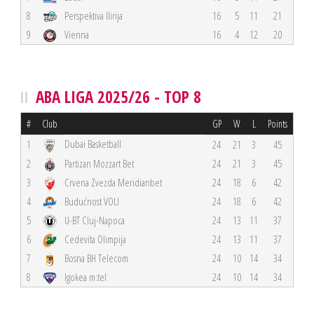
8
Perspektiva Ilirija
16
5
11
21
9
Vienna
16
4
12
20
ABA LIGA 2025/26 - TOP 8
#
Club
GP
W
L
Points
Dubai Basketball
1
24
21
3
45
2
Partizan Mozzart Bet
24
21
3
45
3
Crvena Zvezda Meridianbet
24
18
6
42
4
Budućnost VOLI
24
18
6
42
5
U-BT Cluj-Napoca
24
13
11
37
6
Cedevita Olimpija
24
13
11
37
7
Bosna BH Telecom
24
10
14
34
8
Igokea m:tel
24
10
14
34