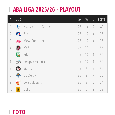
ABA LIGA 2025/26 - PLAYOUT
#
Club
GP
W
L
Points
Spartak Office Shoes
1
26
14
12
40
2
Zadar
26
12
14
38
3
Mega Superbet
26
12
14
38
4
FMP
26
11
15
37
5
Krka
26
10
16
36
6
Perspektiva Ilirija
26
10
16
36
7
Vienna
26
9
17
35
8
SC Derby
26
9
17
35
9
Borac Mozzart
26
8
18
34
10
Split
26
7
19
33
FOTO