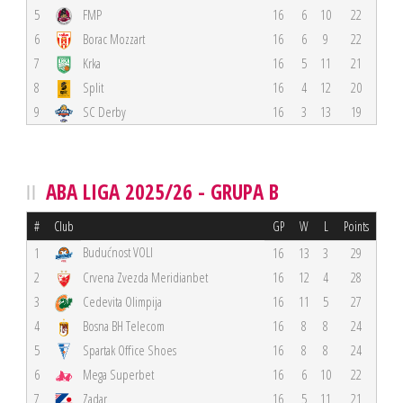
5
FMP
16
6
10
22
6
Borac Mozzart
16
6
9
22
7
Krka
16
5
11
21
8
Split
16
4
12
20
9
SC Derby
16
3
13
19
ABA LIGA 2025/26 - GRUPA B
#
Club
GP
W
L
Points
Budućnost VOLI
1
16
13
3
29
2
Crvena Zvezda Meridianbet
16
12
4
28
3
Cedevita Olimpija
16
11
5
27
4
Bosna BH Telecom
16
8
8
24
5
Spartak Office Shoes
16
8
8
24
6
Mega Superbet
16
6
10
22
7
Zadar
16
5
11
21