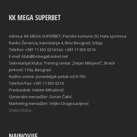
KK MEGA SUPERBET
Adresa: KK MEGA SUPERBET, Pariske komune 20, Hala sportova
Ranko Žeravica, kancelarija 4, Novi Beograd, Srbija
Telefon: +381 11 655 0214 Fax: +381 11 655 0214
E-mail: klub@bcmegabasket.net
Sekretarijat kluba: Trening centar „Dejan Milojević“, Braće
Jerković 119a, Beograd
Radno vreme: ponedeljak-petak od 9-15h
Telefon/Fax: +381 11 655 0214
Predsednik: Velimir Mihailović
Generalni menadžer: Goran Ćakić
Marketing menadžer: Veljko Dragosavljević
Statut kluba
NAJNOVIJE