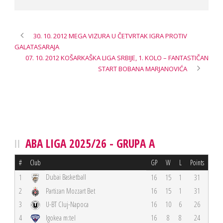
30. 10. 2012 MEGA VIZURA U ČETVRTAK IGRA PROTIV
GALATASARAJA
07. 10. 2012 KOŠARKAŠKA LIGA SRBIJE, 1. KOLO – FANTASTIČAN
START BOBANA MARJANOVIĆA
ABA LIGA 2025/26 - GRUPA A
#
Club
GP
W
L
Points
Dubai Basketball
1
16
15
1
31
2
Partizan Mozzart Bet
16
15
1
31
3
U-BT Cluj-Napoca
16
10
6
26
4
Igokea m:tel
16
8
8
24