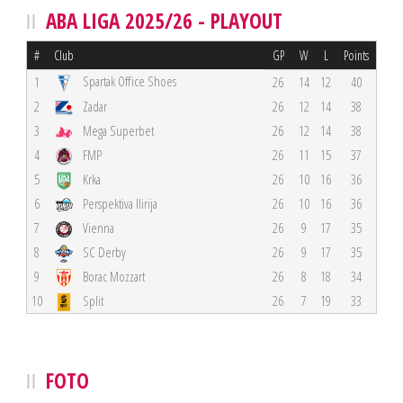
ABA LIGA 2025/26 - PLAYOUT
#
Club
GP
W
L
Points
Spartak Office Shoes
1
26
14
12
40
2
Zadar
26
12
14
38
3
Mega Superbet
26
12
14
38
4
FMP
26
11
15
37
5
Krka
26
10
16
36
6
Perspektiva Ilirija
26
10
16
36
7
Vienna
26
9
17
35
8
SC Derby
26
9
17
35
9
Borac Mozzart
26
8
18
34
10
Split
26
7
19
33
FOTO