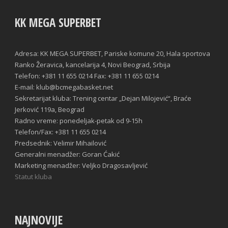
KK MEGA SUPERBET
Adresa: KK MEGA SUPERBET, Pariske komune 20, Hala sportova
Ranko Žeravica, kancelarija 4, Novi Beograd, Srbija
Telefon: +381 11 655 0214 Fax: +381 11 655 0214
E-mail: klub@bcmegabasket.net
Sekretarijat kluba: Trening centar „Dejan Milojević“, Braće
Jerković 119a, Beograd
Radno vreme: ponedeljak-petak od 9-15h
Telefon/Fax: +381 11 655 0214
Predsednik: Velimir Mihailović
Generalni menadžer: Goran Ćakić
Marketing menadžer: Veljko Dragosavljević
Statut kluba
NAJNOVIJE