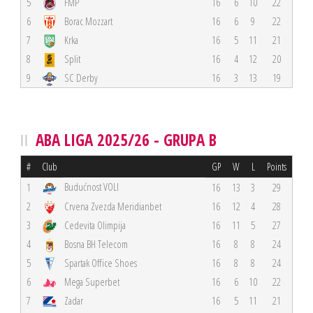
5
FMP
16
6
10
22
6
Borac Mozzart
16
6
9
22
7
Krka
16
5
11
21
8
Split
16
4
12
20
9
SC Derby
16
3
13
19
ABA LIGA 2025/26 - GRUPA B
#
Club
GP
W
L
Points
Budućnost VOLI
1
16
13
3
29
2
Crvena Zvezda Meridianbet
16
12
4
28
3
Cedevita Olimpija
16
11
5
27
4
Bosna BH Telecom
16
8
8
24
5
Spartak Office Shoes
16
8
8
24
6
Mega Superbet
16
6
10
22
7
Zadar
16
5
11
21