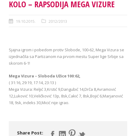
KOLO – RAPSODIJA MEGA VIZURE
19.10.2015.
2012/2013
Sjajna igrom i pobedom protiv Slobode, 100-62, Mega Vizura se
izjednačila sa Partizanom na prvom mestu Super lige Srbije sa
skorom 6-1!
Mega Vizura – Sloboda Užice 100:62,
( 31:16, 29:19, 17:14, 23:13 )
Mega Vizura: Reljić 3,Krstić 9,Dangubić 14,Drča 8,Avramović
12,Luković 10,Veličković 13p, 8sk,Cakić 7, 8sk,Bojić 6,Marjanović
18, 9sk, indeks 30,Micić nije igrao.
Share Post: