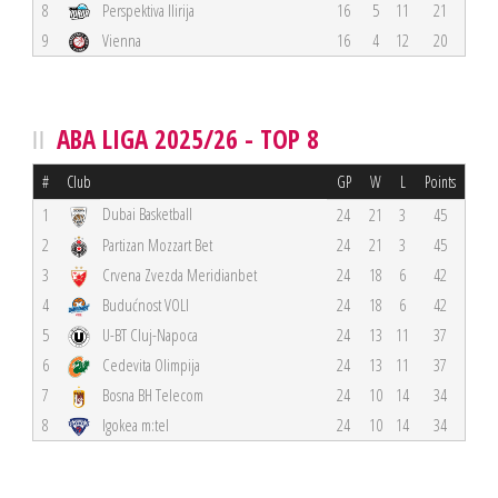
8
Perspektiva Ilirija
16
5
11
21
9
Vienna
16
4
12
20
ABA LIGA 2025/26 - TOP 8
#
Club
GP
W
L
Points
Dubai Basketball
1
24
21
3
45
2
Partizan Mozzart Bet
24
21
3
45
3
Crvena Zvezda Meridianbet
24
18
6
42
4
Budućnost VOLI
24
18
6
42
5
U-BT Cluj-Napoca
24
13
11
37
6
Cedevita Olimpija
24
13
11
37
7
Bosna BH Telecom
24
10
14
34
8
Igokea m:tel
24
10
14
34