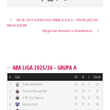
04. 05. 2013 SUPER LIGA SRBIJE 8. KOLO – PRVAK JAČI OD
MEGA VIZURE
Mega kao domaćin u Smederevu!
ABA LIGA 2025/26 - GRUPA A
#
Club
GP
W
L
Points
Dubai Basketball
1
16
15
1
31
2
Partizan Mozzart Bet
16
15
1
31
3
U-BT Cluj-Napoca
16
10
6
26
4
Igokea m:tel
16
8
8
24