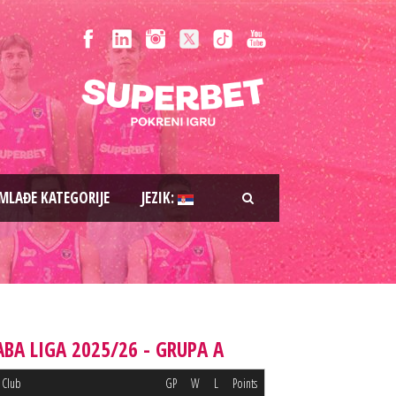
MLAĐE KATEGORIJE
JEZIK:
ABA LIGA 2025/26 - GRUPA A
Club
GP
W
L
Points