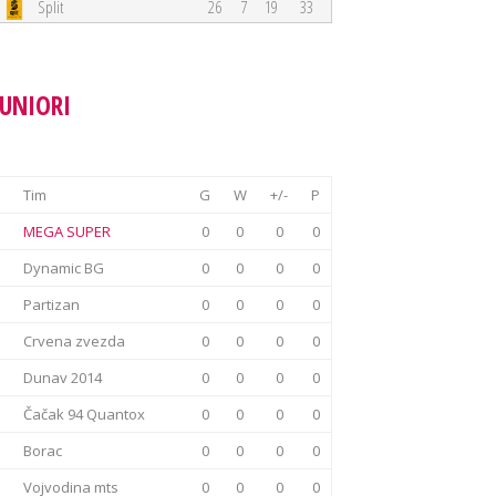
Split
26
7
19
33
JUNIORI
Tim
G
W
+/-
P
MEGA SUPER
0
0
0
0
Dynamic BG
0
0
0
0
Partizan
0
0
0
0
Crvena zvezda
0
0
0
0
Dunav 2014
0
0
0
0
Čačak 94 Quantox
0
0
0
0
Borac
0
0
0
0
Vojvodina mts
0
0
0
0