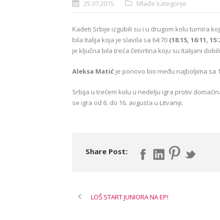
25.07.2015.
Mlađe kategorije
Kadeti Srbije izgubili su i u drugom kolu turnira k
bila Italija koja je slavila sa 64:70
(18:15, 16:11, 15:
je ključna bila treća četvrtina koju su Italijani dobi
Aleksa Matić
je ponovo bio među najboljima sa 
Srbija u trećem kolu u nedelju igra protiv domaći
se igra od 6. do 16. avgusta u Litvaniji.
Share Post:
LOŠ START JUNIORA NA EP!