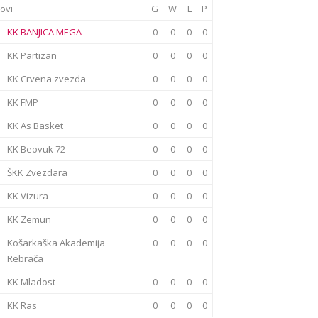
ovi
G
W
L
P
KK BANJICA MEGA
0
0
0
0
KK Partizan
0
0
0
0
KK Crvena zvezda
0
0
0
0
KK FMP
0
0
0
0
KK As Basket
0
0
0
0
KK Beovuk 72
0
0
0
0
ŠKK Zvezdara
0
0
0
0
KK Vizura
0
0
0
0
KK Zemun
0
0
0
0
Košarkaška Akademija
0
0
0
0
Rebrača
KK Mladost
0
0
0
0
KK Ras
0
0
0
0