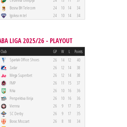
Cedevita Olimpija
24
13
11
37
Bosna BH Telecom
24
10
14
34
Igokea m:tel
24
10
14
34
ABA LIGA 2025/26 - PLAYOUT
Club
GP
W
L
Points
Spartak Office Shoes
26
14
12
40
Zadar
26
12
14
38
Mega Superbet
26
12
14
38
FMP
26
11
15
37
Krka
26
10
16
36
Perspektiva Ilirija
26
10
16
36
Vienna
26
9
17
35
SC Derby
26
9
17
35
Borac Mozzart
26
8
18
34