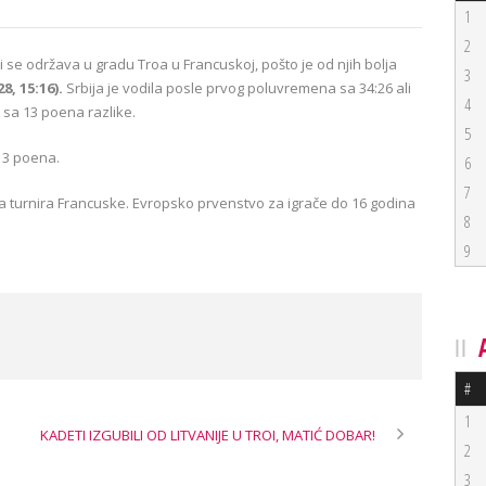
1
2
oji se održava u gradu Troa u Francuskoj, pošto je od njih bolja
3
28, 15:16).
Srbija je vodila posle prvog poluvremena sa 34:26 ali
4
li sa 13 poena razlike.
5
13 poena.
6
7
na turnira Francuske. Evropsko prvenstvo za igrače do 16 godina
8
9
#
1
KADETI IZGUBILI OD LITVANIJE U TROI, MATIĆ DOBAR!
2
3