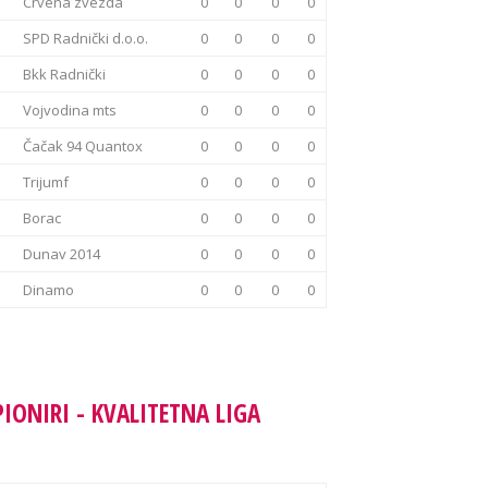
Crvena zvezda
0
0
0
0
SPD Radnički d.o.o.
0
0
0
0
Bkk Radnički
0
0
0
0
Vojvodina mts
0
0
0
0
Čačak 94 Quantox
0
0
0
0
Trijumf
0
0
0
0
Borac
0
0
0
0
Dunav 2014
0
0
0
0
Dinamo
0
0
0
0
PIONIRI - KVALITETNA LIGA