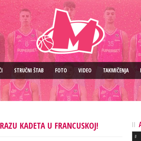
ČI
STRUČNI ŠTAB
FOTO
VIDEO
TAKMIČENJA
AZU KADETA U FRANCUSKOJ!
#