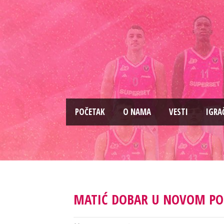
PОČETAK
O NAMA
VESTI
IGRA
MATIĆ DOBAR U NOVOM POR