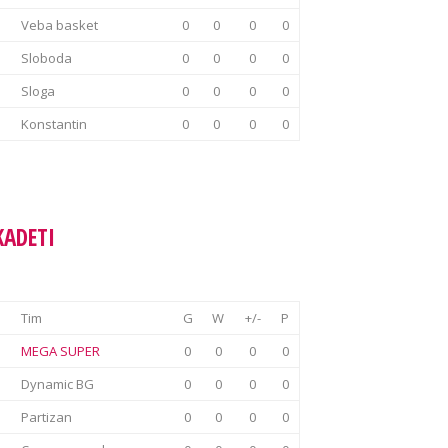
Veba basket
0
0
0
0
Sloboda
0
0
0
0
Sloga
0
0
0
0
Konstantin
0
0
0
0
KADETI
Tim
G
W
+/-
P
MEGA SUPER
0
0
0
0
Dynamic BG
0
0
0
0
Partizan
0
0
0
0