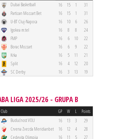
Dubai Basketball
16
15
1
31
Partizan Mozzart Bet
16
15
1
31
U-BT Cluj-Napoca
16
10
6
26
Igokea m:tel
16
8
8
24
FMP
16
6
10
22
Borac Mozzart
16
6
9
22
Krka
16
5
11
21
Split
16
4
12
20
SC Derby
16
3
13
19
ABA LIGA 2025/26 - GRUPA B
Club
GP
W
L
Points
Budućnost VOLI
16
13
3
29
Crvena Zvezda Meridianbet
16
12
4
28
Cedevita Olimpija
16
11
5
27