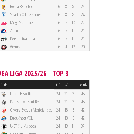
Bosna BH Telecom
16
8
8
24
Spartak Office Shoes
16
8
8
24
Mega Superbet
16
6
10
22
Zadar
16
5
11
21
Perspektiva Ilirija
16
5
11
21
Vienna
16
4
12
20
ABA LIGA 2025/26 - TOP 8
Club
GP
W
L
Points
Dubai Basketball
24
21
3
45
Partizan Mozzart Bet
24
21
3
45
Crvena Zvezda Meridianbet
24
18
6
42
Budućnost VOLI
24
18
6
42
U-BT Cluj-Napoca
24
13
11
37