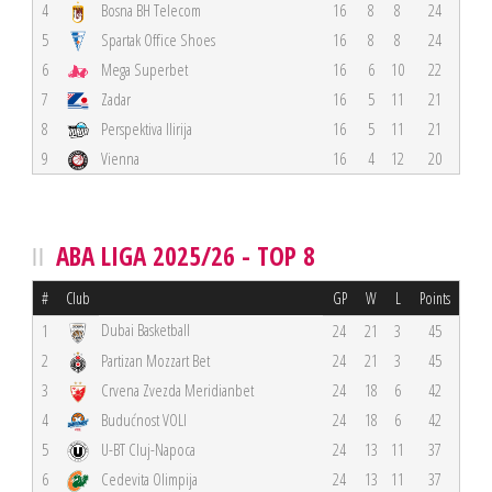
4
Bosna BH Telecom
16
8
8
24
5
Spartak Office Shoes
16
8
8
24
6
Mega Superbet
16
6
10
22
7
Zadar
16
5
11
21
8
Perspektiva Ilirija
16
5
11
21
9
Vienna
16
4
12
20
ABA LIGA 2025/26 - TOP 8
#
Club
GP
W
L
Points
Dubai Basketball
1
24
21
3
45
2
Partizan Mozzart Bet
24
21
3
45
3
Crvena Zvezda Meridianbet
24
18
6
42
4
Budućnost VOLI
24
18
6
42
5
U-BT Cluj-Napoca
24
13
11
37
6
Cedevita Olimpija
24
13
11
37