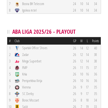
7
Bosna BH Telecom
24
10
14
34
8
Igokea m:tel
24
10
14
34
ABA LIGA 2025/26 - PLAYOUT
#
Club
GP
W
L
Points
Spartak Office Shoes
1
26
14
12
40
2
Zadar
26
12
14
38
3
Mega Superbet
26
12
14
38
4
FMP
26
11
15
37
5
Krka
26
10
16
36
6
Perspektiva Ilirija
26
10
16
36
7
Vienna
26
9
17
35
8
SC Derby
26
9
17
35
9
Borac Mozzart
26
8
18
34
10
Split
26
7
19
33