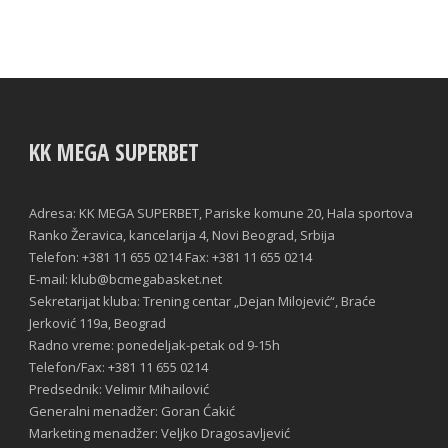
KK MEGA SUPERBET
Adresa: KK MEGA SUPERBET, Pariske komune 20, Hala sportova
Ranko Žeravica, kancelarija 4, Novi Beograd, Srbija
Telefon: +381 11 655 0214 Fax: +381 11 655 0214
E-mail: klub@bcmegabasket.net
Sekretarijat kluba: Trening centar „Dejan Milojević“, Braće
Jerković 119a, Beograd
Radno vreme: ponedeljak-petak od 9-15h
Telefon/Fax: +381 11 655 0214
Predsednik: Velimir Mihailović
Generalni menadžer: Goran Ćakić
Marketing menadžer: Veljko Dragosavljević