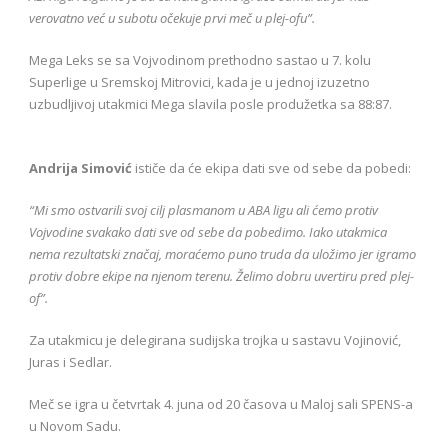
verovatno već u subotu očekuje prvi meč u plej-ofu”.
Mega Leks se sa Vojvodinom prethodno sastao u 7. kolu
Superlige u Sremskoj Mitrovici, kada je u jednoj izuzetno
uzbudljivoj utakmici Mega slavila posle produžetka sa 88:87.
Andrija Simović
ističe da će ekipa dati sve od sebe da pobedi:
“Mi smo ostvarili svoj cilj plasmanom u ABA ligu ali ćemo protiv
Vojvodine svakako dati sve od sebe da pobedimo. Iako utakmica
nema rezultatski značaj, moraćemo puno truda da uložimo jer igramo
protiv dobre ekipe na njenom terenu. Želimo dobru uvertiru pred plej-
of”.
Za utakmicu je delegirana sudijska trojka u sastavu Vojinović,
Juras i Sedlar.
Meč se igra u četvrtak 4. juna od 20 časova u Maloj sali SPENS-a
u Novom Sadu.