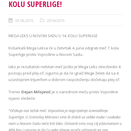
KOLU SUPERLIGE!
03.06.2015.
2014/2015
MEGA LEKS U NOVOM SADU U 14. KOLU SUPERLIGE
Košarkaši Mega Leksa će u četvrtak 4. juna odigrati meč 7. kola
Superlige protiv Vojvodine u Novom Sadu..
Iako je rezultatski nebitan meč pošto je Mega Leks obezbedio 4.
poziciju pred plej-of, sigurno je da će igrači Mege želeti da sa 4.
uzastopnim trijumfom u dobrom raspoloženju dočekaju plej-of.
Trener
Dejan Milojević
je o narednom meču protiv Vojvodine
izjavio sledeće:
“Očekuje nas težak meč. Vojvodina je najprijatnije iznenađenje
Superlige. U Sremskoj Mitrovici smo ih dobili uz velike muke i svakako
nam u Novom Sadu neće biti lako. Ostvarili smo svoj cilj plasmanom u
ABA ligu i sigurno je da ću neke glavne igrače odmarati jer nas