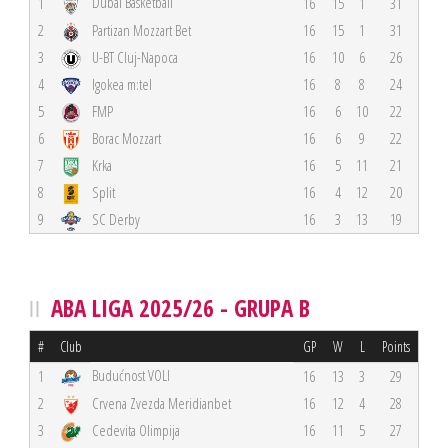
Dubai Basketball
1
16
15
1
31
2
Partizan Mozzart Bet
16
15
1
31
3
U-BT Cluj-Napoca
16
10
6
26
4
Igokea m:tel
16
8
8
24
5
FMP
16
6
10
22
6
Borac Mozzart
16
6
9
22
7
Krka
16
5
11
21
8
Split
16
4
12
20
9
SC Derby
16
3
13
19
ABA LIGA 2025/26 - GRUPA B
#
Club
GP
W
L
Points
Budućnost VOLI
1
16
13
3
29
2
Crvena Zvezda Meridianbet
16
12
4
28
3
Cedevita Olimpija
16
11
5
27