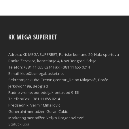
KK MEGA SUPERBET
Adresa: KK MEGA SUPERBET, Pariske komune 20, Hala sportova
Ranko Žeravica, kancelarija 4, Novi Beograd, Srbija
Telefon: +381 11 655 0214 Fax: +381 11 655 0214
E-mail: klub@bcmegabasket.net
Sekretarijat kluba: Trening centar „Dejan Milojević“, Braće
Jerković 119a, Beograd
Radno vreme: ponedeljak-petak od 9-15h
Telefon/Fax: +381 11 655 0214
Predsednik: Velimir Mihailović
Generalni menadžer: Goran Ćakić
Marketing menadžer: Veljko Dragosavljević
Statut kluba