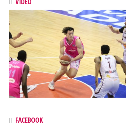
VIDEO
FACEBOOK