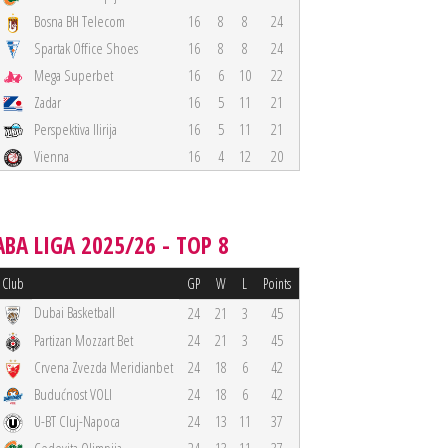
Bosna BH Telecom
16
8
8
24
Spartak Office Shoes
16
8
8
24
Mega Superbet
16
6
10
22
Zadar
16
5
11
21
Perspektiva Ilirija
16
5
11
21
Vienna
16
4
12
20
ABA LIGA 2025/26 - TOP 8
Club
GP
W
L
Points
Dubai Basketball
24
21
3
45
Partizan Mozzart Bet
24
21
3
45
Crvena Zvezda Meridianbet
24
18
6
42
Budućnost VOLI
24
18
6
42
U-BT Cluj-Napoca
24
13
11
37