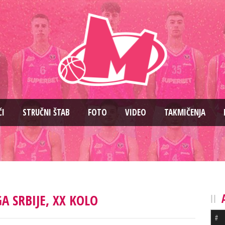
ČI
STRUČNI ŠTAB
FOTO
VIDEO
TAKMIČENJA
A SRBIJE, XX KOLO
#