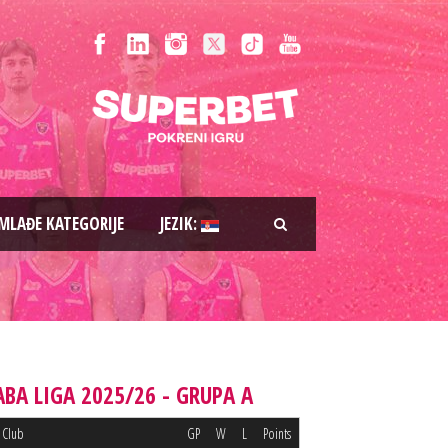
MLAĐE KATEGORIJE
JEZIK:
ABA LIGA 2025/26 - GRUPA A
Club
GP
W
L
Points