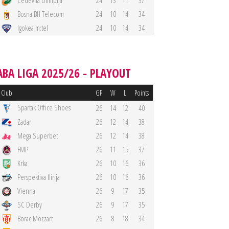
Cedevita Olimpija
24
13
11
37
Bosna BH Telecom
24
10
14
34
Igokea m:tel
24
10
14
34
ABA LIGA 2025/26 - PLAYOUT
Club
GP
W
L
Points
Spartak Office Shoes
26
14
12
40
Zadar
26
12
14
38
Mega Superbet
26
12
14
38
FMP
26
11
15
37
Krka
26
10
16
36
Perspektiva Ilirija
26
10
16
36
Vienna
26
9
17
35
SC Derby
26
9
17
35
Borac Mozzart
26
8
18
34