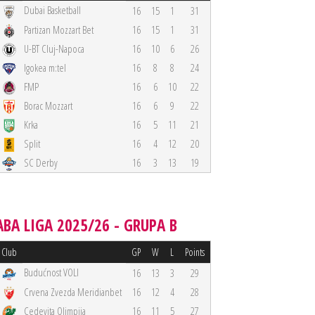
Dubai Basketball
16
15
1
31
Partizan Mozzart Bet
16
15
1
31
U-BT Cluj-Napoca
16
10
6
26
Igokea m:tel
16
8
8
24
FMP
16
6
10
22
Borac Mozzart
16
6
9
22
Krka
16
5
11
21
Split
16
4
12
20
SC Derby
16
3
13
19
ABA LIGA 2025/26 - GRUPA B
Club
GP
W
L
Points
Budućnost VOLI
16
13
3
29
Crvena Zvezda Meridianbet
16
12
4
28
Cedevita Olimpija
16
11
5
27