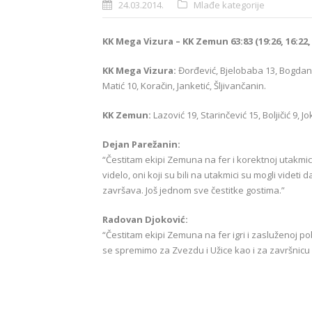
24.03.2014.
Mlađe kategorije
KK Mega Vizura – KK Zemun 63:83 (19:26, 16:22, 
KK Mega Vizura:
Đorđević, Bjelobaba 13, Bogdanovi
Matić 10, Koračin, Janketić, Šljivančanin.
KK Zemun:
Lazović 19, Starinčević 15, Boljičić 9, Jo
Dejan Parežanin:
“Čestitam ekipi Zemuna na fer i korektnoj utakmi
videlo, oni koji su bili na utakmici su mogli videt
završava. Još jednom sve čestitke gostima.
”
Radovan Djoković:
“Čestitam ekipi Zemuna na fer igri i zasluženoj p
se spremimo za Zvezdu i Užice kao i za završnicu