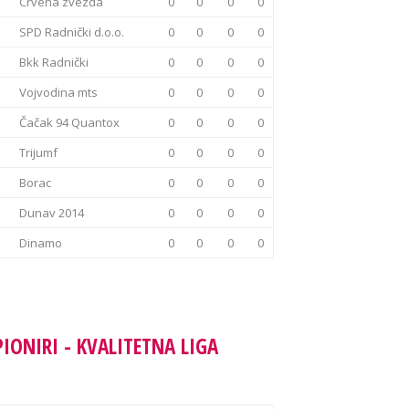
Crvena zvezda
0
0
0
0
SPD Radnički d.o.o.
0
0
0
0
Bkk Radnički
0
0
0
0
Vojvodina mts
0
0
0
0
Čačak 94 Quantox
0
0
0
0
Trijumf
0
0
0
0
Borac
0
0
0
0
Dunav 2014
0
0
0
0
Dinamo
0
0
0
0
PIONIRI - KVALITETNA LIGA