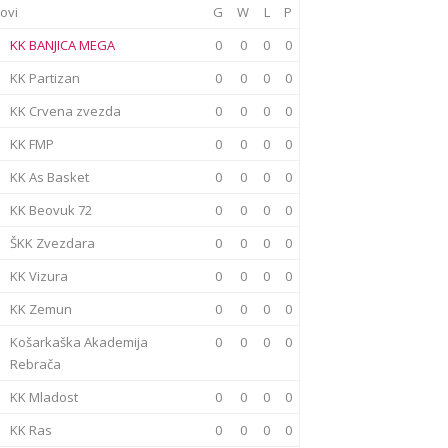
ovi
G
W
L
P
KK BANJICA MEGA
0
0
0
0
KK Partizan
0
0
0
0
KK Crvena zvezda
0
0
0
0
KK FMP
0
0
0
0
KK As Basket
0
0
0
0
KK Beovuk 72
0
0
0
0
ŠKK Zvezdara
0
0
0
0
KK Vizura
0
0
0
0
KK Zemun
0
0
0
0
Košarkaška Akademija
0
0
0
0
Rebrača
KK Mladost
0
0
0
0
KK Ras
0
0
0
0