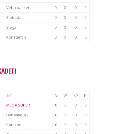
Veba basket
0
0
0
0
Sloboda
0
0
0
0
Sloga
0
0
0
0
Konstantin
0
0
0
0
KADETI
Tim
G
W
+/-
P
MEGA SUPER
0
0
0
0
Dynamic BG
0
0
0
0
Partizan
0
0
0
0