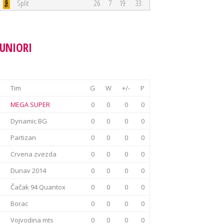
Split
26
7
19
33
JUNIORI
Tim
G
W
+/-
P
MEGA SUPER
0
0
0
0
Dynamic BG
0
0
0
0
Partizan
0
0
0
0
Crvena zvezda
0
0
0
0
Dunav 2014
0
0
0
0
Čačak 94 Quantox
0
0
0
0
Borac
0
0
0
0
Vojvodina mts
0
0
0
0