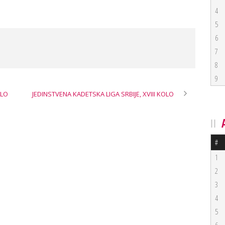
4
5
6
7
8
9
OLO
JEDINSTVENA KADETSKA LIGA SRBIJE, XVIII KOLO
#
1
2
3
4
5