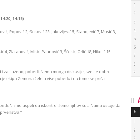
1
2
14:20, 14:15)
3
4
ć, Popović 2, Đoković 23, Jakovljević 5, Stanojević 7, Musić 3,
5
6
kić 4, Zlatanović, Mikić, Paunović 3, Šćekić, Orlić 18, Nikolić 15.
7
8
ci i zasluženoj pobedi. Nema mnogo diskusije, sve se dobro
9
i da je ekipa Zemuna želela više pobedu i na tome se
priča
obedi. Nismo uspeli da iskontrolišemo njihov šut. Nama ostaje da
#
 prvenstva.”
1
2
3