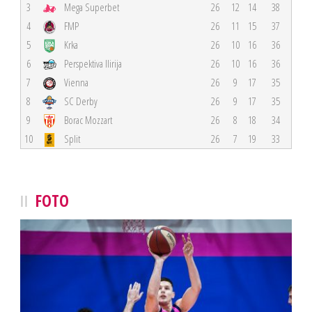
3
Mega Superbet
26
12
14
38
4
FMP
26
11
15
37
5
Krka
26
10
16
36
6
Perspektiva Ilirija
26
10
16
36
7
Vienna
26
9
17
35
8
SC Derby
26
9
17
35
9
Borac Mozzart
26
8
18
34
10
Split
26
7
19
33
FOTO