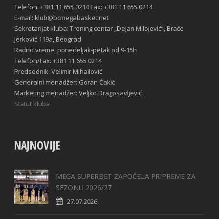
Telefon: +381 11 655 0214 Fax: +381 11 655 0214
E-mail: klub@bcmegabasket.net
Sekretarijat kluba: Trening centar „Dejan Milojević“, Braće
Jerković 119a, Beograd
Radno vreme: ponedeljak-petak od 9-15h
Telefon/Fax: +381 11 655 0214
Predsednik: Velimir Mihailović
Generalni menadžer: Goran Ćakić
Marketing menadžer: Veljko Dragosavljević
Statut kluba
NAJNOVIJE
MEGA SUPERBET ZAPOČELA PRIPREME ZA
SEZONU 2026/27
27.07.2026.