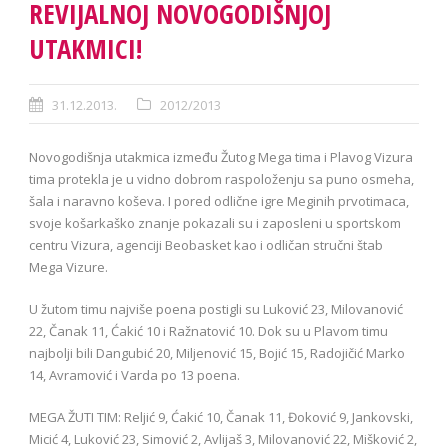
REVIJALNOJ NOVOGODIŠNJOJ
UTAKMICI!
31.12.2013.
2012/2013
Novogodišnja utakmica između Žutog Mega tima i Plavog Vizura
tima protekla je u vidno dobrom raspoloženju sa puno osmeha,
šala i naravno koševa. I pored odlične igre Meginih prvotimaca,
svoje košarkaško znanje pokazali su i zaposleni u sportskom
centru Vizura, agenciji Beobasket kao i odličan stručni štab
Mega Vizure.
U žutom timu najviše poena postigli su Luković 23, Milovanović
22, Čanak 11, Ćakić 10 i Ražnatović 10. Dok su u Plavom timu
najbolji bili Dangubić 20, Miljenović 15, Bojić 15, Radojičić Marko
14, Avramović i Varda po 13 poena.
MEGA ŽUTI TIM: Reljić 9, Ćakić 10, Čanak 11, Đoković 9, Jankovski,
Micić 4, Luković 23, Simović 2, Avlijaš 3, Milovanović 22, Mišković 2,