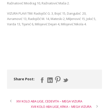
Ražnatović Miodrag 10, Ražnatović Maša 2.
VIZURA PLAVI TIM: Radojičić G. 3, Bojić 15, Dangubić 20,
Avramović 13, Radojičić M. 14, Mateski 2, Miljenović 15, Jokić 5,
Varda 13, Tijanić 6, Milojević Dejan 4, Milojević Nikola 4.
Share Post:
XIV KOLO ABA LIGE, CEDEVITA – MEGA VIZURA
XVII KOLO ABA LIGE, KRKA – MEGA VIZURA