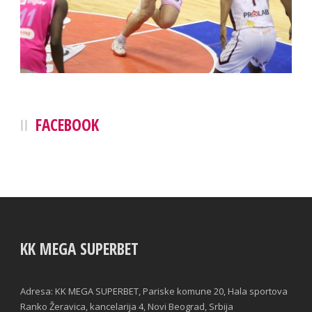
FACEBOOK
KK MEGA SUPERBET
Adresa: KK MEGA SUPERBET, Pariske komune 20, Hala sportova
Ranko Žeravica, kancelarija 4, Novi Beograd, Srbija