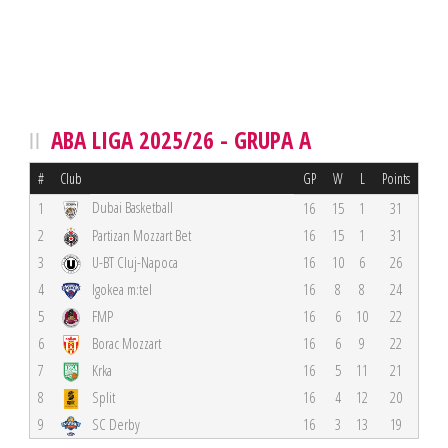
ABA LIGA 2025/26 - GRUPA A
#
Club
GP
W
L
Points
Dubai Basketball
1
16
15
1
31
2
Partizan Mozzart Bet
16
15
1
31
3
U-BT Cluj-Napoca
16
10
6
26
4
Igokea m:tel
16
8
8
24
5
FMP
16
6
10
22
6
Borac Mozzart
16
6
9
22
7
Krka
16
5
11
21
8
Split
16
4
12
20
9
SC Derby
16
3
13
19