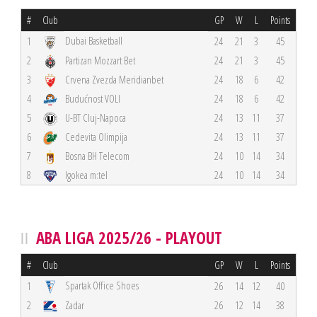
#
Club
GP
W
L
Points
Dubai Basketball
1
24
21
3
45
2
Partizan Mozzart Bet
24
21
3
45
3
Crvena Zvezda Meridianbet
24
18
6
42
4
Budućnost VOLI
24
18
6
42
5
U-BT Cluj-Napoca
24
13
11
37
6
Cedevita Olimpija
24
13
11
37
7
Bosna BH Telecom
24
10
14
34
8
Igokea m:tel
24
10
14
34
ABA LIGA 2025/26 - PLAYOUT
#
Club
GP
W
L
Points
Spartak Office Shoes
1
26
14
12
40
2
Zadar
26
12
14
38