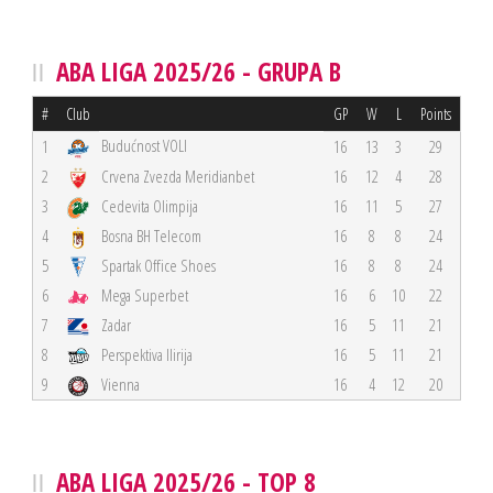
ABA LIGA 2025/26 - GRUPA B
#
Club
GP
W
L
Points
Budućnost VOLI
1
16
13
3
29
2
Crvena Zvezda Meridianbet
16
12
4
28
3
Cedevita Olimpija
16
11
5
27
4
Bosna BH Telecom
16
8
8
24
5
Spartak Office Shoes
16
8
8
24
6
Mega Superbet
16
6
10
22
7
Zadar
16
5
11
21
8
Perspektiva Ilirija
16
5
11
21
9
Vienna
16
4
12
20
ABA LIGA 2025/26 - TOP 8